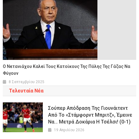
Ο Νετανιάχου Καλεί Τους Κατοίκους Της Πόλης Της Γάζας Να
Φύγουν
8 Σεπτεμβρίου 2025
Τελευταία Νέα
Σούπερ Απόδραση Της Γιουνάιτεντ
Από Το «Στάμφορντ Μπριτζ», Έμεινε
Να… Μετρά Δοκάρια Η Τσέλσι! (0-1)
19 Απριλίου 2026