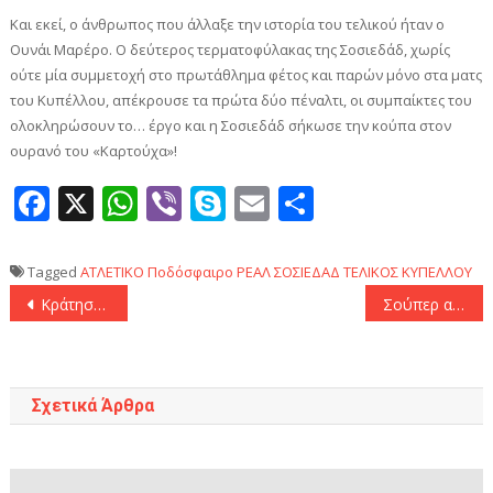
Και εκεί, ο άνθρωπος που άλλαξε την ιστορία του τελικού ήταν ο
Ουνάι Μαρέρο. Ο δεύτερος τερματοφύλακας της Σοσιεδάδ, χωρίς
ούτε μία συμμετοχή στο πρωτάθλημα φέτος και παρών μόνο στα ματς
του Κυπέλλου, απέκρουσε τα πρώτα δύο πέναλτι, οι συμπαίκτες του
ολοκληρώσουν το… έργο και η Σοσιεδάδ σήκωσε την κούπα στον
ουρανό του «Καρτούχα»!
Facebook
X
WhatsApp
Viber
Skype
Email
Μοιραστεί
Tagged
ΑΤΛΕΤΙΚΟ
Ποδόσφαιρο
ΡΕΑΛ ΣΟΣΙΕΔΑΔ
ΤΕΛΙΚΟΣ ΚΥΠΕΛΛΟΥ
Πλοήγηση
Κράτησε τον πρώτο λόγο για την έξοδο στην Ευρώπη η Ρόμα (1-1)
Σούπερ απόδραση της Γιουνάιτεντ από το «Στάμφορντ Μπριτζ», έμεινε να… μετρά δοκάρια η Τσέλσι! (0-1)
άρθρων
Σχετικά Άρθρα