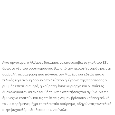
Λίγο αργότερα, ο Άλβαρες δοκίμασε να επαναλάβει το γκολ του 83′,
όμως το νέο του σουτ-κεραυνός έξω από την περιοχή σταμάτησε στη
συμβολή, σε μια φάση που πάγωσε τον Μαρέρο και έδειξε πως ο
τελικός είχε ακόμη δρόμο. Στο δεύτερο ημίχρονο της παράτασης ο
ρυθμός έπεσε αισθητά, η κούραση έγινε κυρίαρχη και οι παίκτες
δυσκολεύονταν να ακολουθήσουν τις απαιτήσεις του αγώνα. Με τις
άμυνες να κρατούν και τις επιθέσεις να μην βρίσκουν καθαρή τελική,
το 2-2 παρέμεινε μέχρι το τελευταίο σφύριγμα, οδηγώντας τον τελικό
στην ψυχοφθόρα διαδικασία των πέναλτι.