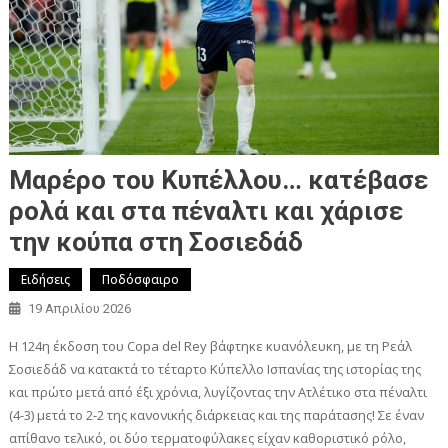
Μαρέρο του Κυπέλλου… κατέβασε
ρολά και στα πέναλτι και χάρισε
την κούπα στη Σοσιεδάδ
Ειδήσεις
Ποδόσφαιρο
19 Απριλίου 2026
Η 124η έκδοση του Copa del Rey βάφτηκε κυανόλευκη, με τη Ρεάλ
Σοσιεδάδ να κατακτά το τέταρτο Κύπελλο Ισπανίας της ιστορίας της
και πρώτο μετά από έξι χρόνια, λυγίζοντας την Ατλέτικο στα πέναλτι
(4-3) μετά το 2-2 της κανονικής διάρκειας και της παράτασης! Σε έναν
απίθανο τελικό, οι δύο τερματοφύλακες είχαν καθοριστικό ρόλο,