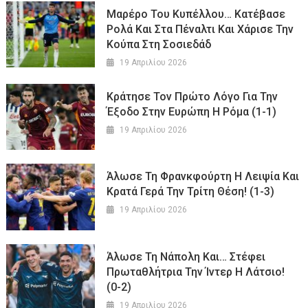
Μαρέρο Του Κυπέλλου… Κατέβασε
Ρολά Και Στα Πέναλτι Και Χάρισε Την
Κούπα Στη Σοσιεδάδ
19 Απριλίου 2026
Κράτησε Τον Πρώτο Λόγο Για Την
Έξοδο Στην Ευρώπη Η Ρόμα (1-1)
19 Απριλίου 2026
Άλωσε Τη Φρανκφούρτη Η Λειψία Και
Κρατά Γερά Την Τρίτη Θέση! (1-3)
19 Απριλίου 2026
Άλωσε Τη Νάπολη Και… Στέφει
Πρωταθλήτρια Την Ίντερ Η Λάτσιο!
(0-2)
19 Απριλίου 2026