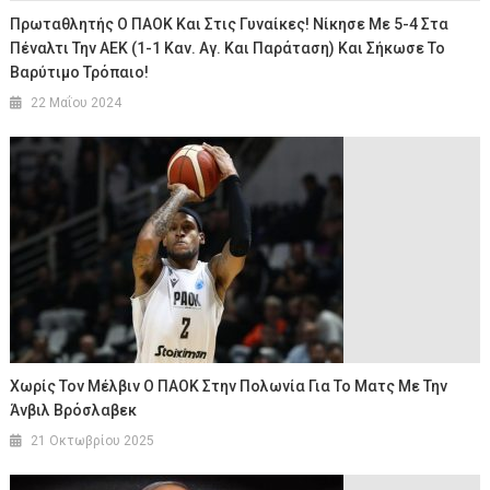
Πρωταθλητής Ο ΠΑΟΚ Και Στις Γυναίκες! Νίκησε Με 5-4 Στα
Πέναλτι Την ΑΕΚ (1-1 Καν. Αγ. Και Παράταση) Και Σήκωσε Το
Βαρύτιμο Τρόπαιο!
22 Μαΐου 2024
Χωρίς Τον Μέλβιν O ΠΑΟΚ Στην Πολωνία Για Το Ματς Με Την
Άνβιλ Βρόσλαβεκ
21 Οκτωβρίου 2025