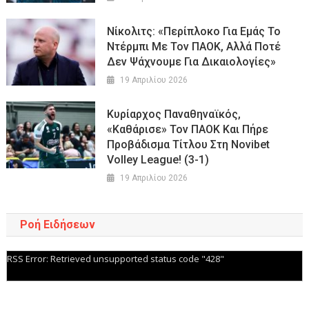
Νίκολιτς: «Περίπλοκο Για Εμάς Το
Ντέρμπι Με Τον ΠΑΟΚ, Αλλά Ποτέ
Δεν Ψάχνουμε Για Δικαιολογίες»
19 Απριλίου 2026
Κυρίαρχος Παναθηναϊκός,
«καθάρισε» Τον ΠΑΟΚ Και Πήρε
Προβάδισμα Τίτλου Στη Novibet
Volley League! (3-1)
19 Απριλίου 2026
Ροή Ειδήσεων
RSS Error: Retrieved unsupported status code "428"