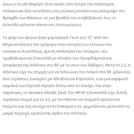
όμως ο Ουνάι Μαρέρο ήταν αυτός που έγειρε την πλάστιγγα:
Απέκρουσε δύο εκτελέσεις στη ρώσικη ρουλέτα και υπέγραψε τον
θρίαμβο των Βάσκων, σε μια βραδιά που επιβεβαίωσε πως το
Κύπελλο κρίνεται πάντα στις λεπτομέρειες.
Το φιλμ του αγώνα ήταν χορταστικό: Γκολ στα 15” από τον
Μπρενετσέα (το πιο γρήγορο στην ιστορία των τελικών του
ισπανικού Κυπέλλου), άμεση απάντηση του Λούκμαν, νέο
προβάδισμα της Σοσιεδάδ με πέναλτι του Ογιαρθάμπαλ και
ισοφάριση της Ατλέτικο στο 83′ με το σουτ του Άλβαρες. Μετά το 2-2, η
Ατλέτικο είχε τις στιγμές για να τελειώσει τον τελικό στα 90′, χάνοντας
δύο τεράστιες ευκαιρίες με Μπαένα και Καρντόσο, ενώ μια καρφωτή
κεφαλιά του Σόρλοθ πέρασε δίπλα από το δοκάρι. Και στην
παράταση, το σκηνικό άλλαξε ξανά. Στο 90’+8′ η Σοσιεδάδ είχε διπλή
τεράστια στιγμή για το 3-2, με τον Μούσο να σταματά πρώτα τον
Κούμπο και στη συνέχεια τον Όσκαρσον σε «ριμπάουντ» μέσα από τη
μικρή περιοχή, κρατώντας όρθια την Ατλέτικο.