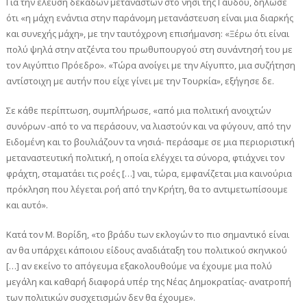
Για την έλευση δεκάδων μεταναστών στο νησί της Γαύδου, δήλωσε
ότι «η μάχη ενάντια στην παράνομη μετανάστευση είναι μια διαρκής
και συνεχής μάχη», με την ταυτόχρονη επισήμανση: «Ξέρω ότι είναι
πολύ ψηλά στην ατζέντα του πρωθυπουργού στη συνάντησή του με
τον Αιγύπτιο Πρόεδρο». «Τώρα ανοίγει με την Αίγυπτο, μια συζήτηση
αντίστοιχη με αυτήν που είχε γίνει με την Τουρκία», εξήγησε δε.
Σε κάθε περίπτωση, συμπλήρωσε, «από μια πολιτική ανοιχτών
συνόρων -από το να περάσουν, να λιαστούν και να φύγουν, από την
Ειδομένη και το βουλιάζουν τα νησιά- περάσαμε σε μια περιοριστική
μεταναστευτική πολιτική, η οποία ελέγχει τα σύνορα, φτιάχνει τον
φράχτη, σταματάει τις ροές […] ναι, τώρα, εμφανίζεται μια καινούρια
πρόκληση που λέγεται ροή από την Κρήτη, θα το αντιμετωπίσουμε
και αυτό».
Κατά τον Μ. Βορίδη, «το βράδυ των εκλογών το πιο σημαντικό είναι
αν θα υπάρχει κάποιου είδους αναδιάταξη του πολιτικού σκηνικού
[…] αν εκείνο το απόγευμα εξακολουθούμε να έχουμε μια πολύ
μεγάλη και καθαρή διαφορά υπέρ της Νέας Δημοκρατίας- ανατροπή
των πολιτικών συσχετισμών δεν θα έχουμε».