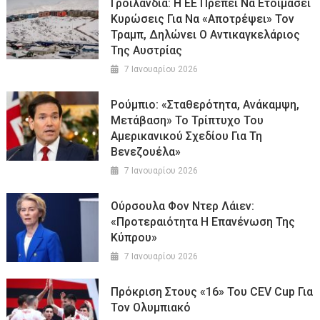
Γροιλανδία: Η ΕΕ Πρέπει Να Ετοιμάσει
Κυρώσεις Για Να «αποτρέψει» Τον
Τραμπ, Δηλώνει Ο Αντικαγκελάριος
Της Αυστρίας
7 Ιανουαρίου 2026
Ρούμπιο: «Σταθερότητα, Ανάκαμψη,
Μετάβαση» Το Τρίπτυχο Του
Αμερικανικού Σχεδίου Για Τη
Βενεζουέλα»
7 Ιανουαρίου 2026
Ούρσουλα Φον Ντερ Λάιεν:
«Προτεραιότητα Η Επανένωση Της
Κύπρου»
7 Ιανουαρίου 2026
Πρόκριση Στους «16» Του CEV Cup Για
Τον Ολυμπιακό