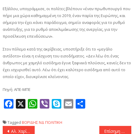
Εξάλλου, υπογράμμισε, οι πολίτες βλέπουν «έναν πρωθυπουργό που
πήρε μια χώρα καθημαγμένη το 2019, έναν παρία της Ευρώπης, και
σήμερα την έχει κάνει παράδειγμα, σημείο αναφοράς για το ρυθμό
ανάπτυξης, για το ρυθμό αποκλιμάκωσης της ανεργίας, για την
προσέλκυση επενδύσεων».
Στον πόλεμο κατά της ακρίβειας, υποστήριξε ότι το «μεγάλο
αντίδοτο» είναι η ενίσχυση του εισοδήματος. «Δεν λέω ότι ένας
άνθρωπος με χαμηλό εισόδημα έγινε ξαφνικά πλούσιος, κανείς δεν το
έχει ισχυρισθεί αυτό. Λέω ότι έχει καλύτερο εισόδημα από αυτό το
οποίο είχε», διευκρίνισε κλείνοντας.
Πηγή: ΑΠΕ-ΜΠΕ
Facebook
X
WhatsApp
Viber
Skype
Email
Μοιραστεί
Tagged
ΒΟΡΙΔΗΣ
ΝΔ
ΠΟΛΙΤΙΚΗ
Πλοήγηση
Αλ. Χαρίτσης: «Η Ευρωπαία εισαγγελέας επιβεβαιώνει τη συγκάλυψη της κυβέρνησης για το έγκλημα των Τεμπών»
Επίσημη επίσκεψη ΥΕΘΑ στη Λιθουανία