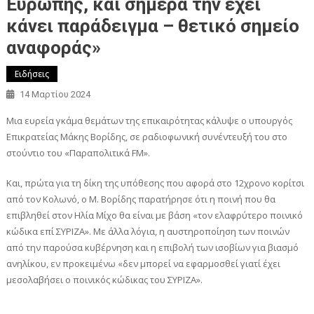
Ευρώπης, και σήμερα την έχει
κάνει παράδειγμα – θετικό σημείο
αναφοράς»
Ειδήσεις
14 Μαρτίου 2024
Μια ευρεία γκάμα θεμάτων της επικαιρότητας κάλυψε ο υπουργός
Επικρατείας Μάκης Βορίδης, σε ραδιοφωνική συνέντευξή του στο
στούντιο του «Παραπολιτικά FM».
Και, πρώτα για τη δίκη της υπόθεσης που αφορά στο 12χρονο κορίτσι
από τον Κολωνό, ο Μ. Βορίδης παρατήρησε ότι η ποινή που θα
επιβληθεί στον Ηλία Μίχο θα είναι με βάση «τον ελαφρύτερο ποινικό
κώδικα επί ΣΥΡΙΖΑ». Με άλλα λόγια, η αυστηροποίηση των ποινών
από την παρούσα κυβέρνηση και η επιβολή των ισοβίων για βιασμό
ανηλίκου, εν προκειμένω «δεν μπορεί να εφαρμοσθεί γιατί έχει
μεσολαβήσει ο ποινικός κώδικας του ΣΥΡΙΖΑ».