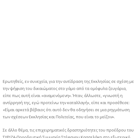
Ερωτηθείς, εν συνεχεία, για την αντίδραση της Εκκλησίας σε σχέση με
την ψήφιση του δικαιώματος στο γάμο από τα ομόφυλα ζευγάρια,
είπε πως αυτή είναι «αναμενόμενη». Ήταν, άλλωστε, «γνωστή η
αντίρρησή της, εγώ προτείνω την καταλλαγή», είπε και προσέθεσε:
«Είμαι αρκετά βέβαιος ότι αυτό δεν θα οδηγήσει σε μια ρηγμάτωση
των σχέσεων Εκκλησίας και Πολιτείας, που είναι το μείζον».
Σε άλλο θέμα, τις επιχειρηματικές δραστηριότητες του προέδρου του
ΣΥΡΙΖΑ-Προοδευτική Συμμαχία Στέφανου Κασσελάκη στο εξωτερικό,