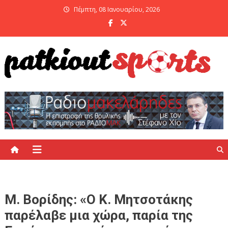
Skip
Πέμπτη, 08 Ιανουαρίου, 2026
to
content
PatKiout Sports
Ό,τι θες να μάθεις στο patkiout – Όλα τα Αθλητικά Νέα
Μ. Βορίδης: «Ο Κ. Μητσοτάκης
παρέλαβε μια χώρα, παρία της