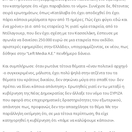
τον κατηγόρησε ότι «έχει παραβιάσει το νόμο». Συνέχισε δε, θέτοντας
σειρά ερωτημάτων, όπως:«Κατάλαβα ότι έχει αποδεχθεί ότι έχει
πάρει κάποια μερίσματα πριν από 15 ημέρες. Πώς έχει φύγει εδώ και
ένα χρόνο;» (σ.σ. από τις εταρείες). Ή, γιατί «μία εταιρεία, από το
Ντέλαγουερ, που δεν έχει σχέση με τον Κασσελάκη, έσπευσε με
αγωνία να δανείσει 250.000 ευρώ σε μια εταιρεία που εκδίδει
αριστερές εφημερίδες στην Ελλάδα;», υπογραμμίζοντας, εκ νέου, πως
δόθηκε στην “Left Media Α.Ε.” πενθήμερο δάνειο.
Και συμπλήρωσε: όταν ρωτάνε τέτοια θέματα «έναν πολιτικό αρχηγό
-ο συγκεκριμένος, μάλιστα, έχει πολύ ψηλά στην ατζέντα του τα
θέματα του κράτους δικαίου, δεν σηκώνει μύγα στο σπαθί του- δεν
πρέπει να δίνει κάποια απάντηση;». Ερωτηθείς γιατί εν τω μεταξύ η
κυβέρνηση της Νέας Δημοκρατίας δεν άλλαξε τον νόμο του ΣΥΡΙΖΑ
που αφορά στις επιχειρηματικές δραστηριότητες του εξωτερικού,
απάντησε πως, προφανώς δεν την απασχόλησε το θέμα. Με την
παράλληλη εκτίμηση ότι, σε μια τέτοια περίπτωση, θα είχε
κατηγορηθεί η κυβέρνηση ότι «πάμε να καλύψουμε κάποιον».