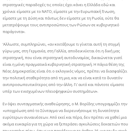
στρατηγικές παραδοχές τις οποίες έχει κάνει η Ελλάδα εδώ και
χρόνια: είμαστε με το ΝΑΤΟ, είμαστε με την Ευρωπαϊκή Ένωση,
είμαστε με τη Δύση και πάντως δεν είμαστε με τη Ρωσία, ούτε θα
μετατρέψουμε τους αντιπροσώπους των Ρώσων σε κυβερνητικό
παράγοντα».
‘Αλλωστε, συμπληρώνει, «αν κοιτάξουμε τι γίνεται αυτή τη στιγμή
γύρω μας, στη Γερμανία, στη Γαλλία, αποδεικνύεται ότι η δική μας
στρατηγική, που είναι στρατηγική αυτοδυναμίας, δικαιώνεται γιατί
είναι η μόνη πραγματικά κυβερνητική στρατηγική. Η πάγια θέση της
Νέας Δημοκρατίας είναι ότι ο εκλογικός νόμος, πρέπει να διασφαλίζει
την πολιτική σταθερότητα από τη μια, και να είναι κατά το δυνατόν
αντιπροσωπευτικότερος από την άλλη. Γι’ αυτό και πάντοτε είμαστε
υπέρ των ενισχυμένων πλειοψηφικών συστημάτων».
Εν όψει συνταγματικής αναθεώρησης, ο Μ. Βορίδης υπογραμμίζει την
«υποχρέωση από το Σύνταγμα να διερευνήσουμε τη δυνατότητα
ευρύτερων συναινέσεων. Από εκεί και πέρα, δεν πρέπει να χαθεί μια
ακόμα ευκαιρία για τη χώρα να ξεπεράσει αγκυλώσεις δεκαετιών που
την κρατάνε πίσω, όπως για παράδειγμα το άρθρο 16, για τα ιδιωτικά