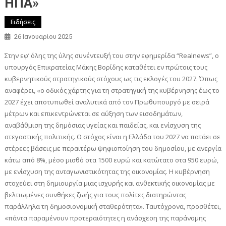
ΗΠΑ»
Ειδήσεις
26 Ιανουαρίου 2025
Στην εφ’ όλης της ύλης συνέντευξή του στην εφημερίδα “Realnews”, ο
υπουργός Επικρατείας Μάκης Βορίδης καταθέτει εν πρώτοις τους
κυβερνητικούς στρατηγικούς στόχους ως τις εκλογές του 2027. Όπως
αναφέρει, «ο οδικός χάρτης για τη στρατηγική της κυβέρνησης έως το
2027 έχει αποτυπωθεί αναλυτικά από τον Πρωθυπουργό με σειρά
μέτρων και επικεντρώνεται σε αύξηση των εισοδημάτων,
αναβάθμιση της δημόσιας υγείας και παιδείας, και ενίσχυση της
στεγαστικής πολιτικής. Ο στόχος είναι η Ελλάδα του 2027 να πατάει σε
στέρεες βάσεις με περαιτέρω ψηφιοποίηση του δημοσίου, με ανεργία
κάτω από 8%, μέσο μισθό στα 1500 ευρώ και κατώτατο στα 950 ευρώ,
με ενίσχυση της ανταγωνιστικότητας της οικονομίας. Η κυβέρνηση
στοχεύει στη δημιουργία μιας ισχυρής και ανθεκτικής οικονομίας με
βελτιωμένες συνθήκες ζωής για τους πολίτες διατηρώντας
παράλληλα τη δημοσιονομική σταθερότητα». Ταυτόχρονα, προσθέτει,
«πάντα παραμένουν προτεραιότητες η ανάσχεση της παράνομης