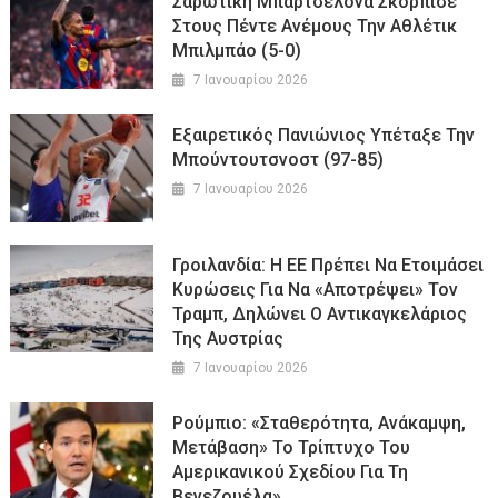
Σαρωτική Μπαρτσελόνα Σκόρπισε
Στους Πέντε Ανέμους Την Αθλέτικ
Μπιλμπάο (5-0)
7 Ιανουαρίου 2026
Εξαιρετικός Πανιώνιος Υπέταξε Την
Μπούντουτσνοστ (97-85)
7 Ιανουαρίου 2026
Γροιλανδία: Η ΕΕ Πρέπει Να Ετοιμάσει
Κυρώσεις Για Να «αποτρέψει» Τον
Τραμπ, Δηλώνει Ο Αντικαγκελάριος
Της Αυστρίας
7 Ιανουαρίου 2026
Ρούμπιο: «Σταθερότητα, Ανάκαμψη,
Μετάβαση» Το Τρίπτυχο Του
Αμερικανικού Σχεδίου Για Τη
Βενεζουέλα»