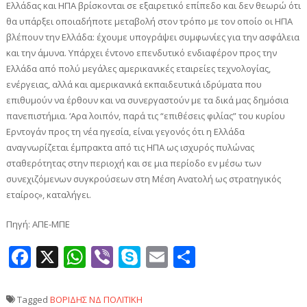
Ελλάδας και ΗΠΑ βρίσκονται σε εξαιρετικό επίπεδο και δεν θεωρώ ότι
θα υπάρξει οποιαδήποτε μεταβολή στον τρόπο με τον οποίο οι ΗΠΑ
βλέπουν την Ελλάδα: έχουμε υπογράψει συμφωνίες για την ασφάλεια
και την άμυνα. Υπάρχει έντονο επενδυτικό ενδιαφέρον προς την
Ελλάδα από πολύ μεγάλες αμερικανικές εταιρείες τεχνολογίας,
ενέργειας, αλλά και αμερικανικά εκπαιδευτικά ιδρύματα που
επιθυμούν να έρθουν και να συνεργαστούν με τα δικά μας δημόσια
πανεπιστήμια. ‘Αρα λοιπόν, παρά τις “επιθέσεις φιλίας” του κυρίου
Ερντογάν προς τη νέα ηγεσία, είναι γεγονός ότι η Ελλάδα
αναγνωρίζεται έμπρακτα από τις ΗΠΑ ως ισχυρός πυλώνας
σταθερότητας στην περιοχή και σε μια περίοδο εν μέσω των
συνεχιζόμενων συγκρούσεων στη Μέση Ανατολή ως στρατηγικός
εταίρος», καταλήγει.
Πηγή: ΑΠΕ-ΜΠΕ
Facebook
X
WhatsApp
Viber
Skype
Email
Μοιραστεί
Tagged
ΒΟΡΙΔΗΣ
ΝΔ
ΠΟΛΙΤΙΚΗ