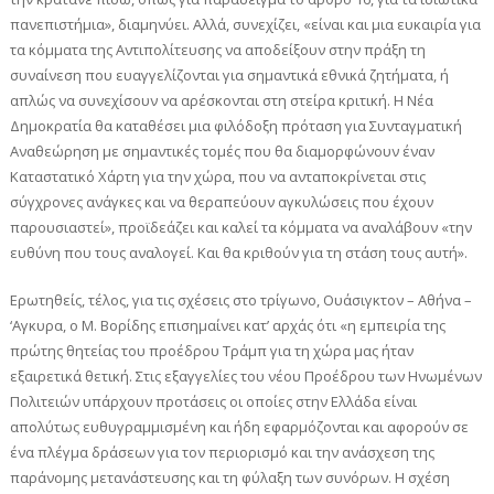
πανεπιστήμια», διαμηνύει. Αλλά, συνεχίζει, «είναι και μια ευκαιρία για
τα κόμματα της Αντιπολίτευσης να αποδείξουν στην πράξη τη
συναίνεση που ευαγγελίζονται για σημαντικά εθνικά ζητήματα, ή
απλώς να συνεχίσουν να αρέσκονται στη στείρα κριτική. Η Νέα
Δημοκρατία θα καταθέσει μια φιλόδοξη πρόταση για Συνταγματική
Αναθεώρηση με σημαντικές τομές που θα διαμορφώνουν έναν
Καταστατικό Χάρτη για την χώρα, που να ανταποκρίνεται στις
σύγχρονες ανάγκες και να θεραπεύουν αγκυλώσεις που έχουν
παρουσιαστεί», προϊδεάζει και καλεί τα κόμματα να αναλάβουν «την
ευθύνη που τους αναλογεί. Και θα κριθούν για τη στάση τους αυτή».
Ερωτηθείς, τέλος, για τις σχέσεις στο τρίγωνο, Ουάσιγκτον – Αθήνα –
‘Αγκυρα, ο Μ. Βορίδης επισημαίνει κατ’ αρχάς ότι «η εμπειρία της
πρώτης θητείας του προέδρου Τράμπ για τη χώρα μας ήταν
εξαιρετικά θετική. Στις εξαγγελίες του νέου Προέδρου των Ηνωμένων
Πολιτειών υπάρχουν προτάσεις οι οποίες στην Ελλάδα είναι
απολύτως ευθυγραμμισμένη και ήδη εφαρμόζονται και αφορούν σε
ένα πλέγμα δράσεων για τον περιορισμό και την ανάσχεση της
παράνομης μετανάστευσης και τη φύλαξη των συνόρων. Η σχέση