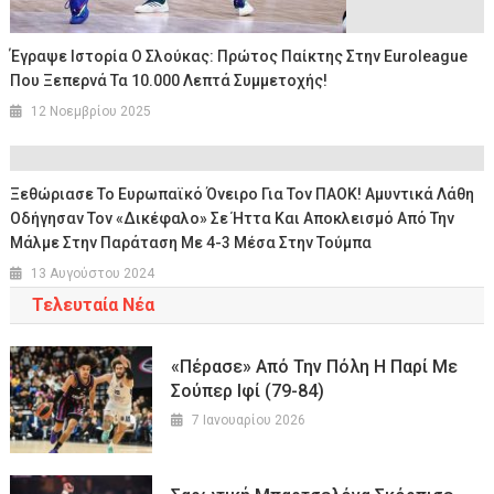
Έγραψε Ιστορία Ο Σλούκας: Πρώτος Παίκτης Στην Euroleague
Που Ξεπερνά Τα 10.000 Λεπτά Συμμετοχής!
12 Νοεμβρίου 2025
Ξεθώριασε Το Ευρωπαϊκό Όνειρο Για Τον ΠΑΟΚ! Αμυντικά Λάθη
Οδήγησαν Τον «Δικέφαλο» Σε Ήττα Και Αποκλεισμό Από Την
Μάλμε Στην Παράταση Με 4-3 Μέσα Στην Τούμπα
13 Αυγούστου 2024
Τελευταία Νέα
«Πέρασε» Από Την Πόλη Η Παρί Με
Σούπερ Ιφί (79-84)
7 Ιανουαρίου 2026