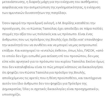
μετανάστευσης, η διαρκής μάχη για την ενίσχυση του αισθήματος
ασφάλειας και την αντιμετώπιση της εγκληματικότητας, η ενίσχυση
των αμυντικών δυνατοτήτων της πατρίδας».
Όσον αφορά την προεδρική εκλογή, ο Μ. Βορίδης καταθέτει την
προσέγγιση, ότι «ο Κώστας Τασούλας έχει αποδείξει σε πάρα πολλές
στιγμές την αξία του ως πολιτικός και ως πρόσωπο. Είναι ένας
άνθρωπος που ως πρόεδρος της Βουλής έχει δείξει κατ’ επανάληψιν
την ικανότητά του να συνθέτει και να μπορεί να μας εκπροσωπεί
επάξια». Και κατηγορεί το «εντελώς έκθετο», όπως λέει, ΠΑΣΟΚ, «από
το οποίο δεν έχει ειπωθεί μια αιτίαση επί του προσώπου, δεν μας
είπε κάτι αρνητικό για το πρόσωπο του κυρίου Τασούλα. Εκείνο όμως
που δεν καταλαβαίνω είναι το πώς μπορεί κάποιος να δικαιολογήσει
ότι ψηφίζει τον Κώστα Τασούλα για πρόεδρο της Βουλής,
αποδεχόμενος τις αρετές που η θέση προϋποθέτει, και ταυτόχρονα
αυτόν τον ίδιο άνθρωπο δεν τον ψηφίζει για Πρόεδρο της
Δημοκρατίας. Όλες οι σχετικές δικαιολογίες είναι προσχηματικές»,
υποστηρίζει.