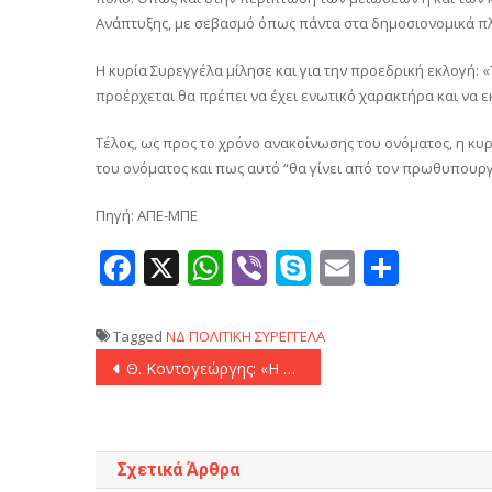
Ανάπτυξης, με σεβασμό όπως πάντα στα δημοσιονομικά πλα
Η κυρία Συρεγγέλα μίλησε και για την προεδρική εκλογή: «
προέρχεται θα πρέπει να έχει ενωτικό χαρακτήρα και να 
Τέλος, ως προς το χρόνο ανακοίνωσης του ονόματος, η κυ
του ονόματος και πως αυτό “θα γίνει από τον πρωθυπουρ
Πηγή: ΑΠΕ-ΜΠΕ
Facebook
X
WhatsApp
Viber
Skype
Email
Μοιρ
Tagged
ΝΔ
ΠΟΛΙΤΙΚΗ
ΣΥΡΕΓΓΕΛΑ
Πλοήγηση
Θ. Κοντογεώργης: «Η χώρα μπορεί να βγει ενισχυμένη στον τομέα των ευρύτερων γεωπολιτικών εξελίξεων, αλλά και στον τομέα της οικονομίας»
άρθρων
Σχετικά Άρθρα