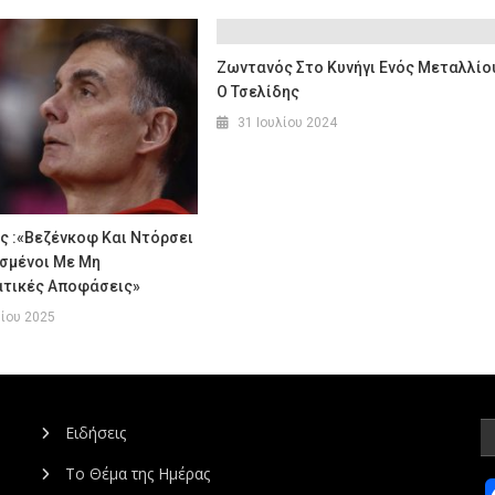
Ζωντανός Στο Κυνήγι Ενός Μεταλλίο
Ο Τσελίδης
31 Ιουλίου 2024
 :«Βεζένκοφ Και Ντόρσει
σμένοι Με Μη
τικές Αποφάσεις»
ίου 2025
Ειδήσεις
Το Θέμα της Ημέρας