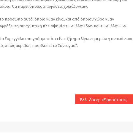
ίσια, θα πάρει όποιες αποφάσεις χρειάζονται».
Το πρόσωπο αυτό, όποιο κι αν είναι και από όποιον χώρο κι αν
εκφράζει τη συντριπτική πλειοψηφία των Ελληνίδων και των Ελλήνων».
ρία Συρεγγέλα υπογράμμισε ότι είναι ζήτημα λίγων ημερών η ανακοίνωσ
γό, όπως ακριβώς προβλέπει το Σύνταγμα”.
αστείτε
Ελλ. Λύση: «Θρασύτατος ο Άδ. Γεωργιάδης»