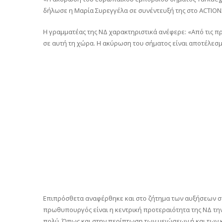
δήλωσε η Μαρία Συρεγγέλα σε συνέντευξή της στο ACTION
Η γραμματέας της ΝΔ χαρακτηριστικά ανέφερε: «Από τις πρά
σε αυτή τη χώρα. Η ακύρωση του σήματος είναι αποτέλεσ
Επιπρόσθετα αναφέρθηκε και στο ζήτημα των αυξήσεων στα 
πρωθυπουργός είναι η κεντρική προτεραιότητα της ΝΔ την
πολύ. Όπως και στην περίπτωση των μειώσεων ή και των 