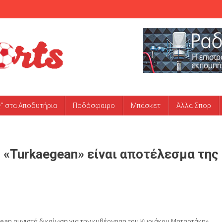
ς” στα Αποδυτήρια
Ποδόσφαιρο
Μπάσκετ
Άλλα Σπορ
 «Turkaegean» είναι αποτέλεσμα της
an συνιστά δικαίωση για την κυβέρνηση του Κυριάκου Μητσοτάκη»