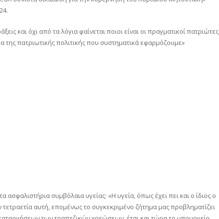
24.
ξεις και όχι από τα λόγια φαίνεται ποιοι είναι οι πραγματικοί πατριώτες
μα της πατριωτικής πολιτικής που συστηματικά εφαρμόζουμε»
ασφαλιστήρια συμβόλαια υγείας: «Η υγεία, όπως έχει πει και ο ίδιος ο
 τετραετία αυτή, επομένως το συγκεκριμένο ζήτημα μας προβληματίζει
καταργήσεων των τραπεζικών χρεώσεων, έτσι και τώρα το υπουργείο