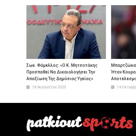
Σωκ. Φάμελλος: «Ο Κ. Μητσοτάκης
Μπαρτζώκας
Προσπαθεί Να Δικαιολογήσει Την
Ήταν Κουρα
Απαξίωση Της Δημόσιας Υγείας»
Αποτελεσμα
18 Αυγούστου 2025
14 Οκτωβρ