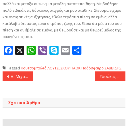
πολλά και μεταξύ αυτών μια μεγάλη αυτοπεποίθηση. Με βοήθησε
πολύ ειδικά στις δύσκολες στιγμές και μου στάθηκε. Σίγουρα είχαμε
και αντιφατικές συζητήσεις, έβαλε τεράστια πίεση σε εμένα, αλλά
κατάλαβα ότι αυτός είναι ο τρόπος ζωής του. Ξέρω ότι μέσα του όσο
πίεση και αν έβαλε σε εμένα, με θεωρούσε και με θεωρεί μέλος της
οικογένειας του».
Facebook
X
WhatsApp
Viber
Skype
Email
Μοιραστεί
Tagged
Κουτσομπολιό
ΛΟΥΤΣΕΣΚΟΥ
ΠΑΟΚ
Ποδόσφαιρο
ΣΑΒΒΙΔΗΣ
Πλοήγηση
Δ. Μιχαηλίδου στην Αίγινα: «Για πρώτη φορά ζεστά σχολικά γεύματα σε όλα τα δημοτικά σχολεία του νησιού»
Σλούκας: «Θα γυρίσω σύντομα, πίστη στην ομάδα για μία σκληρή μάχη!»
άρθρων
Σχετικά Άρθρα