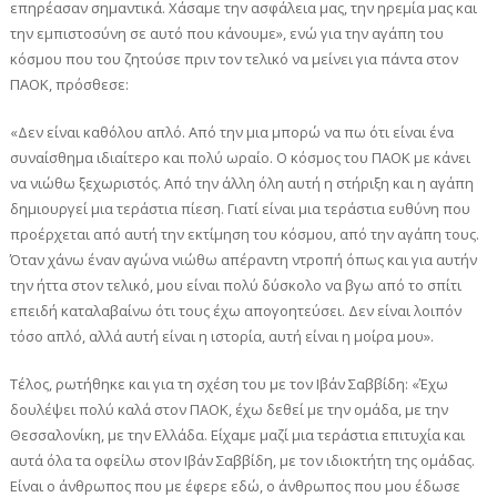
επηρέασαν σημαντικά. Χάσαμε την ασφάλεια μας, την ηρεμία μας και
την εμπιστοσύνη σε αυτό που κάνουμε», ενώ για την αγάπη του
κόσμου που του ζητούσε πριν τον τελικό να μείνει για πάντα στον
ΠΑΟΚ, πρόσθεσε:
«Δεν είναι καθόλου απλό. Από την μια μπορώ να πω ότι είναι ένα
συναίσθημα ιδιαίτερο και πολύ ωραίο. Ο κόσμος του ΠΑΟΚ με κάνει
να νιώθω ξεχωριστός. Από την άλλη όλη αυτή η στήριξη και η αγάπη
δημιουργεί μια τεράστια πίεση. Γιατί είναι μια τεράστια ευθύνη που
προέρχεται από αυτή την εκτίμηση του κόσμου, από την αγάπη τους.
Όταν χάνω έναν αγώνα νιώθω απέραντη ντροπή όπως και για αυτήν
την ήττα στον τελικό, μου είναι πολύ δύσκολο να βγω από το σπίτι
επειδή καταλαβαίνω ότι τους έχω απογοητεύσει. Δεν είναι λοιπόν
τόσο απλό, αλλά αυτή είναι η ιστορία, αυτή είναι η μοίρα μου».
Τέλος, ρωτήθηκε και για τη σχέση του με τον Ιβάν Σαββίδη: «Έχω
δουλέψει πολύ καλά στον ΠΑΟΚ, έχω δεθεί με την ομάδα, με την
Θεσσαλονίκη, με την Ελλάδα. Είχαμε μαζί μια τεράστια επιτυχία και
αυτά όλα τα οφείλω στον Ιβάν Σαββίδη, με τον ιδιοκτήτη της ομάδας.
Είναι ο άνθρωπος που με έφερε εδώ, ο άνθρωπος που μου έδωσε