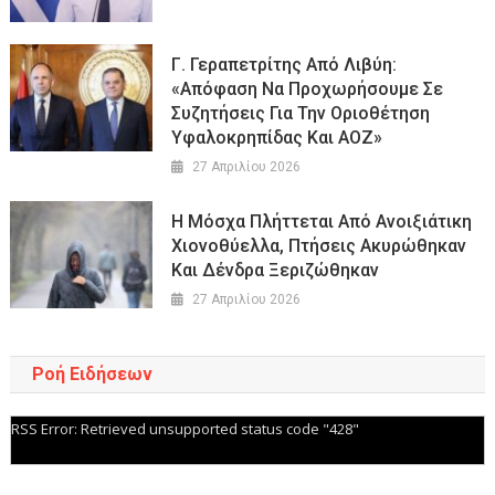
Γ. Γεραπετρίτης Από Λιβύη:
«Απόφαση Να Προχωρήσουμε Σε
Συζητήσεις Για Την Οριοθέτηση
Υφαλοκρηπίδας Και ΑΟΖ»
27 Απριλίου 2026
Η Μόσχα Πλήττεται Από Ανοιξιάτικη
Χιονοθύελλα, Πτήσεις Ακυρώθηκαν
Και Δένδρα Ξεριζώθηκαν
27 Απριλίου 2026
Ροή Ειδήσεων
RSS Error: Retrieved unsupported status code "428"