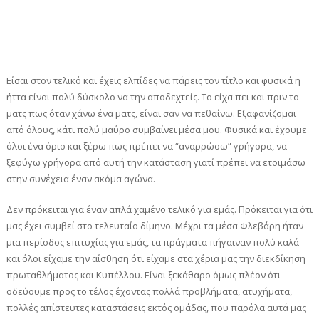
Είσαι στον τελικό και έχεις ελπίδες να πάρεις τον τίτλο και φυσικά η
ήττα είναι πολύ δύσκολο να την αποδεχτείς. Το είχα πει και πριν το
ματς πως όταν χάνω ένα ματς, είναι σαν να πεθαίνω. Εξαφανίζομαι
από όλους, κάτι πολύ μαύρο συμβαίνει μέσα μου. Φυσικά και έχουμε
όλοι ένα όριο και ξέρω πως πρέπει να “αναρρώσω” γρήγορα, να
ξεφύγω γρήγορα από αυτή την κατάσταση γιατί πρέπει να ετοιμάσω
στην συνέχεια έναν ακόμα αγώνα.
Δεν πρόκειται για έναν απλά χαμένο τελικό για εμάς. Πρόκειται για ότι
μας έχει συμβεί στο τελευταίο δίμηνο. Μέχρι τα μέσα Φλεβάρη ήταν
μια περίοδος επιτυχίας για εμάς, τα πράγματα πήγαιναν πολύ καλά
και όλοι είχαμε την αίσθηση ότι είχαμε στα χέρια μας την διεκδίκηση
πρωταθλήματος και Κυπέλλου. Είναι ξεκάθαρο όμως πλέον ότι
οδεύουμε προς το τέλος έχοντας πολλά προβλήματα, ατυχήματα,
πολλές απίστευτες καταστάσεις εκτός ομάδας, που παρόλα αυτά μας