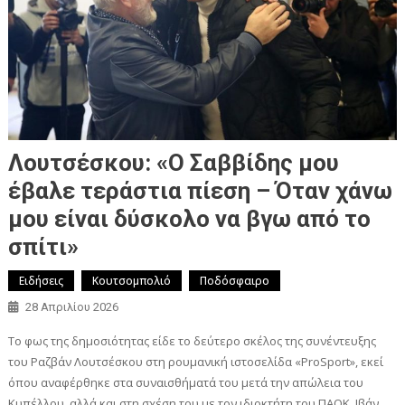
Λουτσέσκου: «Ο Σαββίδης μου
έβαλε τεράστια πίεση – Όταν χάνω
μου είναι δύσκολο να βγω από το
σπίτι»
Ειδήσεις
Κουτσομπολιό
Ποδόσφαιρο
28 Απριλίου 2026
Το φως της δημοσιότητας είδε το δεύτερο σκέλος της συνέντευξης
του Ραζβάν Λουτσέσκου στη ρουμανική ιστοσελίδα «ProSport», εκεί
όπου αναφέρθηκε στα συναισθήματά του μετά την απώλεια του
Κυπέλλου, αλλά και στη σχέση του με τον ιδιοκτήτη του ΠΑΟΚ, Ιβάν