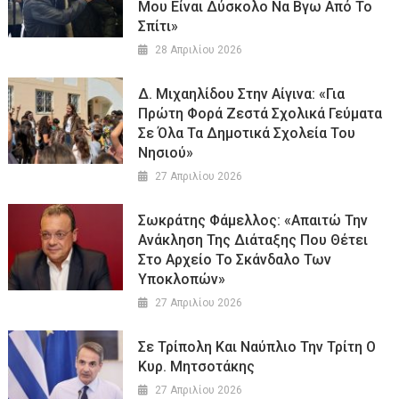
Μου Είναι Δύσκολο Να Βγω Από Το
Σπίτι»
28 Απριλίου 2026
Δ. Μιχαηλίδου Στην Αίγινα: «Για
Πρώτη Φορά Ζεστά Σχολικά Γεύματα
Σε Όλα Τα Δημοτικά Σχολεία Του
Νησιού»
27 Απριλίου 2026
Σωκράτης Φάμελλος: «Απαιτώ Την
Ανάκληση Της Διάταξης Που Θέτει
Στο Αρχείο Το Σκάνδαλο Των
Υποκλοπών»
27 Απριλίου 2026
Σε Τρίπολη Και Ναύπλιο Την Τρίτη Ο
Κυρ. Μητσοτάκης
27 Απριλίου 2026