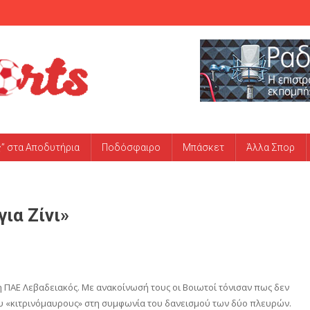
ς” στα Αποδυτήρια
Ποδόσφαιρο
Μπάσκετ
Άλλα Σπορ
ια Ζίνι»
η ΠΑΕ Λεβαδειακός. Με ανακοίνωσή τους οι Βοιωτοί τόνισαν πως δεν
ου «κιτρινόμαυρους» στη συμφωνία του δανεισμού των δύο πλευρών.