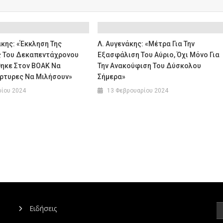
κης: «Έκκληση Της
Λ. Αυγενάκης: «Μέτρα Για Την
ς Του Δεκαπεντάχρονου
Εξασφάλιση Του Αύριο, Όχι Μόνο Για
ηκε Στον ΒΟΑΚ Να
Την Ανακούφιση Του Δύσκολου
ρτυρες Να Μιλήσουν»
Σήμερα»
ρίου 2024
13 Φεβρουαρίου 2024
Ειδήσεις