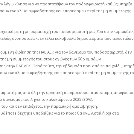
εν λόγω κίνηση για να προστατέψουν τον ποδοσφαιριστή καθώς υπήρξε
ουν ένα κλίμα αμφισβήτησης και επηρεασμού περί της μη συμμετοχής
σχετικά με τη μη συμμετοχή του ποδοσφαιριστή μας Ζίνι στην κυριακάτι
ντελώς ανυπόστατα κι εν τέλει κακόβουλα δημοσιεύματα των τελευταίων
ούμενη διοίκηση της ΠΑΕ ΑΕΚ για τον δανεισμό του ποδοσφαιριστή, δεν
της μη συμμετοχής του στους αγώνες των δύο ομάδων.
ης στην ΠΑΕ ΑΕΚ. Παρά ταύτα, την εβδομάδα πριν από το παιχνίδι, υπήρ
υν ένα κλίμα αμφισβήτησης και επηρεασμού περί της μη συμμετοχής τ
αιριστή μας από όλη την αρνητική περιρρέουσα ατμόσφαιρα, αποφάσισ
 δανεισμός του λήγει το καλοκαίρι του 2025 (30/6).
ή του και δεν επιδέχεται την παραμικρή αμφισβήτηση.
ουδέποτε δέχτηκε υποδείξεις για το ποιος θα αγωνιστεί ή όχι στα