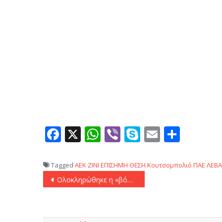
Facebook
X
WhatsApp
Viber
Skype
Email
Μοιρ
Tagged
AEK
ZINI
ΕΠΙΣΗΜΗ ΘΕΣΗ
Κουτσομπολιό
ΠΑΕ ΛΕΒ
Πλοήγηση
Ολοκληρώθηκε η «βόμβα»: Κι επίσημα παίκτης του Παναθηναϊκού ο Γουένιεν Γκέιμπριελ
άρθρων