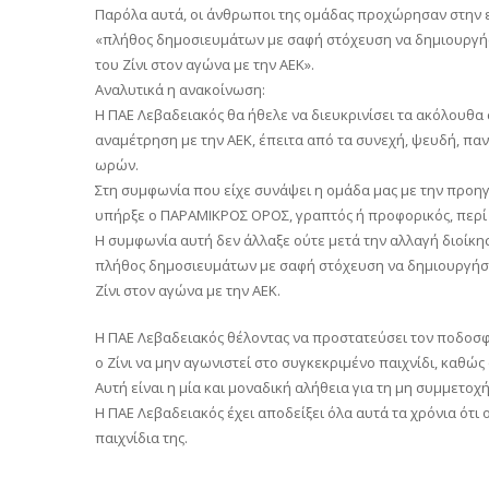
Παρόλα αυτά, οι άνθρωποι της ομάδας προχώρησαν στην 
«πλήθος δημοσιευμάτων με σαφή στόχευση να δημιουργήσ
του Ζίνι στον αγώνα με την ΑΕΚ».
Αναλυτικά η ανακοίνωση:
Η ΠΑΕ Λεβαδειακός θα ήθελε να διευκρινίσει τα ακόλουθα 
αναμέτρηση με την ΑΕΚ, έπειτα από τα συνεχή, ψευδή, πα
ωρών.
Στη συμφωνία που είχε συνάψει η ομάδα μας με την προηγ
υπήρξε ο ΠΑΡΑΜΙΚΡΟΣ ΟΡΟΣ, γραπτός ή προφορικός, περί 
Η συμφωνία αυτή δεν άλλαξε ούτε μετά την αλλαγή διοίκησ
πλήθος δημοσιευμάτων με σαφή στόχευση να δημιουργήσο
Ζίνι στον αγώνα με την ΑΕΚ.
Η ΠΑΕ Λεβαδειακός θέλοντας να προστατεύσει τον ποδοσφ
ο Ζίνι να μην αγωνιστεί στο συγκεκριμένο παιχνίδι, καθώς ο
Αυτή είναι η μία και μοναδική αλήθεια για τη μη συμμετοχ
Η ΠΑΕ Λεβαδειακός έχει αποδείξει όλα αυτά τα χρόνια ότι 
παιχνίδια της.