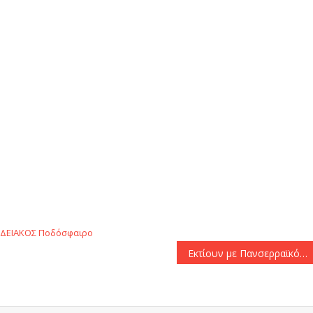
αστείτε
ΑΔΕΙΑΚΟΣ
Ποδόσφαιρο
Εκτίουν με Πανσερραϊκό οι Μπακασέτας και Μλαντένοβιτς στον Παναθηναϊκό