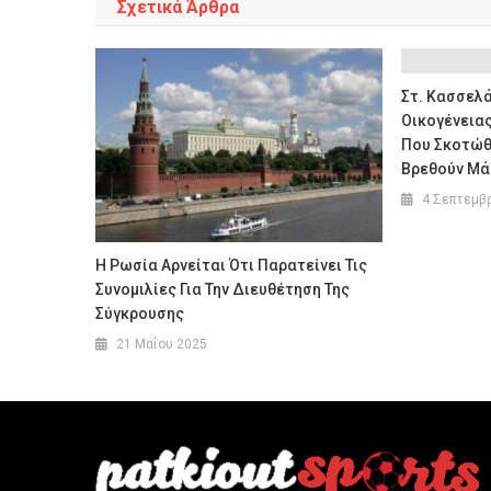
Σχετικά Άρθρα
Στ. Κασσελά
Οικογένεια
Που Σκοτώθ
Βρεθούν Μά
4 Σεπτεμβ
Η Ρωσία Αρνείται Ότι Παρατείνει Τις
Συνομιλίες Για Την Διευθέτηση Της
Σύγκρουσης
21 Μαΐου 2025