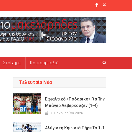
Στοίχημα
Κουτσομπολιό
Τελευταία Νέα
Εφιαλτικό «ποδαρικό» Για Την
Μπάγερ Λεβερκούζεν (1-4)
10 Ιανουαρίου 2026
Αλύγιστη Κηφισιά Πήρε Το 1-1