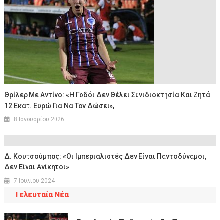
Θρίλερ Με Αντίνο: «Η Γοδόι Δεν Θέλει Συνιδιοκτησία Και Ζητά
12 Εκατ. Ευρώ Για Να Τον Δώσει»,
8 Ιανουαρίου 2026
Δ. Κουτσούμπας: «Οι Ιμπεριαλιστές Δεν Είναι Παντοδύναμοι,
Δεν Είναι Ανίκητοι»
7 Ιουλίου 2024
Τελευταία Νέα