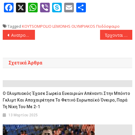
Facebook
X
WhatsApp
Viber
Skype
Email
Μοιραστεί
Tagged
KOYTSOMPOLIO
LEMONHS
OLYMPIAKOS
Ποδόσφαιρο
Πλοήγηση
Ανατροπή δεδομένων: Στο Αμπού Ντάμπι θα διεξαχθεί το φετινό Final-4 της Ευρωλίγκα!
Έρχονται επιστροφές για τον Παναθηναϊκό, ενόψει Ατρομήτου
άρθρων
Σχετικά Άρθρα
Ο Ολυμπιακός Έχασε Σωρεία Ευκαιριών Απέναντι Στην Μπόντο
Γκλιμτ Και Αποχαιρέτησε Το Φετινό Ευρωπαϊκό Όνειρο, Παρά
Τη Νίκη Του Με 2-1
13 Μαρτίου 2025