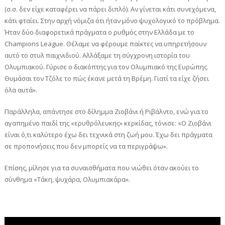
(σ.σ. δεν είχε καταφέρει να πάρει διπλό). Αν γίνεται κάτι συνεχόμενα,
κάτι φταίει. Στην αρχή νόμιζα ότι ήταν μόνο ψυχολογικό το πρόβλημα.
Ήταν δύο διαφορετικά πράγματα ο ρυθμός στην Ελλάδα με το
Champions League. Θέλαμε να φέρουμε παίκτες να υπηρετήσουν
αυτό το στυλ παιχνιδιού. Αλλάξαμε τη σύγχρονη ιστορία του
Ολυμπιακού. Γύρισε ο διακόπτης για τον Ολυμπιακό της Ευρώπης.
Θυμάσαι τον Τζόλε το πώς έκανε μετά τη Βρέμη. Γιατί τα είχε ζήσει
όλα αυτά».
Παράλληλα, απάντησε στο δίλημμα Ζιοβάνι ή Ριβάλντο, ενώ για το
αγαπημένο παιδί της «ερυθρόλευκης» κερκίδας, τόνισε: «Ο Ζιοβάνι
είναι ό,τι καλύτερο έχω δει τεχνικά στη ζωή μου. Έχω δει πράγματα
σε προπονήσεις που δεν μπορείς να τα περιγράψω».
Επίσης, μίλησε για τα συναισθήματα που νιώθει όταν ακούει το
σύνθημα «Τάκη, ψυχάρα, Ολυμπιακάρα».