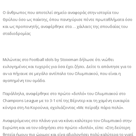
Ο άνθρωπος που αποτελεί σημείο αναφοράς στην ιστορία του
Θρύλου όσο ως παίκτης, όπου πανηγύρισε πέντε πρωταθλήματα όσο
και ως προπονητής, αναφέρθηκε στα … χάιλαιτς της σπουδαίας του
σταδιοδρομίας
Μιλώντας στο Football idols by Stoiximan δήλωσε ότι νιώθει
ευλογημένος και τυχερός για όσα έχει ζήσει. Δείτε τι απάντησε για το
αν ια πήγαινε σε μεγάλο αντίπαλο του Ολυμπιακού, που είναι η
αγαπημένη του ομάδα.
Παράλληλα, αναφέρθηκε στο πρώτο «διπλό» του Ολυμπιακού στο
Champions League με το 3-1 επί της Βέρντερ και τη χαμένη ευκαιρία
κόντρα στη Λα Κορούνια, σχολιάζοντας «Με πείραξε πάρα πολύ».
Αναφερόμενος στο πλάνο για να κάνει καλύτερο τον Ολυμπιακό στην
Ευρώπη και να τον οδηγήσει στο πρώτο «διπλό», είπε: «Στη δεύτερη
θητεία ήμουν πιο ώριμος και είχα αξιολογήσει πολύ καλύτερα το γιατί