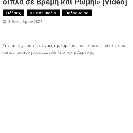
διπλά σε Βρέμη και Ρώμη!» [Video]
Ειδήσεις
Κουτσομπολιό
Ποδόσφαιρο
3 Δεκεμβρίου 2024
Στις πιο ξεχωριστές στιγμές της καριέρας του, τόσο ως παίκτης, όσο
και ως προπονητής αναφέρθηκε ο Τάκης Λεμονής.