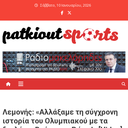
Skip
Σάββατο, 10 Ιανουαρίου, 2026
to
content
PatKiout Sports
Ό,τι θες να μάθεις στο patkiout – Όλα τα Αθλητικά Νέα
Λεμονής: «Αλλάξαμε τη σύγχρονη
ιστορία του Ολυμπιακού με τα