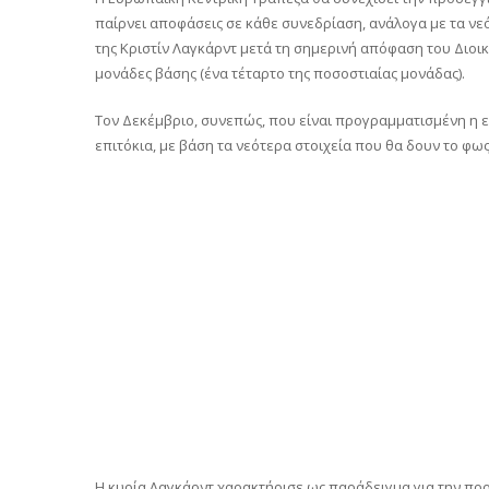
παίρνει αποφάσεις σε κάθε συνεδρίαση, ανάλογα με τα νε
της Κριστίν Λαγκάρντ μετά τη σημερινή απόφαση του Διοι
μονάδες βάσης (ένα τέταρτο της ποσοστιαίας μονάδας).
Τον Δεκέμβριο, συνεπώς, που είναι προγραμματισμένη η ε
επιτόκια, με βάση τα νεότερα στοιχεία που θα δουν το φως
Η κυρία Λαγκάρντ χαρακτήρισε ως παράδειγμα για την πρ