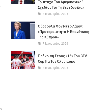
Τρίπτυχο Του Αμερικανικού
ε
Σχεδίου Για Τη Βενεζουέλα»
7 Ιανουαρίου 2026
ο
Ούρσουλα Φον Ντερ Λάιεν:
«Προτεραιότητα Η Επανένωση
Της Κύπρου»
7 Ιανουαρίου 2026
Πρόκριση Στους «16» Του CEV
Cup Για Τον Ολυμπιακό
7 Ιανουαρίου 2026
να