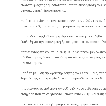
είδαν το φως της δημοσιότητας μετά τη συνεδρίαση του Σε
την οικονομική δραστηριότητα.
Αυτό, είπε, ενίσχυσε την εμπιστοσύνη των μελών του ΔΣ ό
στόχο του 2%, οδηγώντας στην ομόφωνη απόφαση για μεί
Η πρόεδρος της ΕΚΤ αναφέρθηκε στη μείωση του πληθωρισ
έκπληξη για την οικονομική δραστηριότητα τον περασμένο
Απαντώντας στο ερώτημα, αν η ΕΚΤ δίνει πλέον μεγαλύτερ
πληθωρισμού, διευκρίνισε ότι η πορεία της οικονομίας λ
πληθωρισμού.
Παρά τη μείωση της δραστηριότητας τον Σεπτέμβριο, παρα
Ευρωζώνης, είπε η κυρία Λαγκάρντ, προσθέτοντας ότι δεν 
Απαντώντας σε ερώτηση, αν συζητήθηκε το ενδεχόμενο μεγ
εισήγηση που έγινε ήταν για μείωση κατά 25 μ.β. και αυτή
Για τον κίνδυνο ο πληθωρισμός να υποχωρήσει κάτω από τ