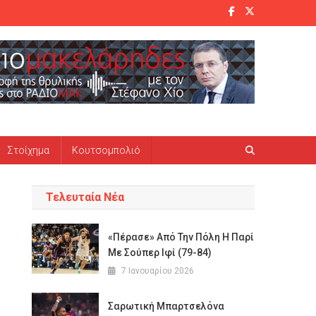
Στοίχημα
Κουτσομπολιό
Τελευταία Νέα
«Πέρασε» Από Την Πόλη Η Παρί
Με Σούπερ Ιφί (79-84)
7 Ιανουαρίου 2026
Σαρωτική Μπαρτσελόνα