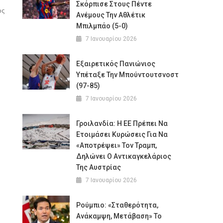
Σκόρπισε Στους Πέντε
ός
Ανέμους Την Αθλέτικ
Μπιλμπάο (5-0)
7 Ιανουαρίου 2026
Εξαιρετικός Πανιώνιος
Υπέταξε Την Μπούντουτσνοστ
(97-85)
7 Ιανουαρίου 2026
Γροιλανδία: Η ΕΕ Πρέπει Να
Ετοιμάσει Κυρώσεις Για Να
«αποτρέψει» Τον Τραμπ,
Δηλώνει Ο Αντικαγκελάριος
Της Αυστρίας
7 Ιανουαρίου 2026
Ρούμπιο: «Σταθερότητα,
Ανάκαμψη, Μετάβαση» Το