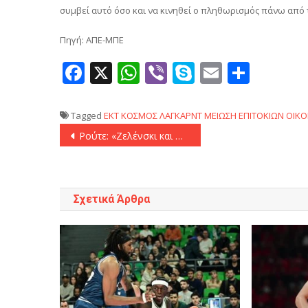
συμβεί αυτό όσο και να κινηθεί ο πληθωρισμός πάνω από 
Πηγή: ΑΠΕ-ΜΠΕ
Facebook
X
WhatsApp
Viber
Skype
Email
Μοιρ
Tagged
ΕΚΤ
ΚΟΣΜΟΣ
ΛΑΓΚΑΡΝΤ
ΜΕΙΩΣΗ ΕΠΙΤΟΚΙΩΝ
ΟΙΚΟ
Πλοήγηση
Ρούτε: «Ζελένσκι και Ουκρανία θα πρέπει να είναι σε θέση να ξεκινήσουν συνομιλίες με την Ρωσία από θέση ισχύος»
άρθρων
Σχετικά Άρθρα