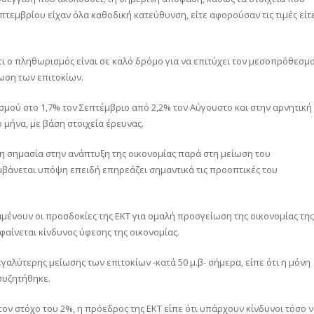
πτεμβρίου είχαν όλα καθοδική κατεύθυνση, είτε αφορούσαν τις τιμές είτ
τι ο πληθωρισμός είναι σε καλό δρόμο για να επιτύχει τον μεσοπρόθεσμ
ωση των επιτοκίων.
μού στο 1,7% τον Σεπτέμβριο από 2,2% τον Αύγουστο και στην αρνητική
 μήνα, με βάση στοιχεία έρευνας.
η σημασία στην ανάπτυξη της οικονομίας παρά στη μείωση του
αμβάνεται υπόψη επειδή επηρεάζει σημαντικά τις προοπτικές του
μένουν οι προσδοκίες της ΕΚΤ για ομαλή προσγείωση της οικονομίας της
φαίνεται κίνδυνος ύφεσης της οικονομίας.
αλύτερης μείωσης των επιτοκίων -κατά 50 μ.β- σήμερα, είπε ότι η μόνη
 συζητήθηκε.
ον στόχο του 2%, η πρόεδρος της ΕΚΤ είπε ότι υπάρχουν κίνδυνοι τόσο 