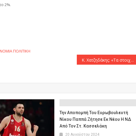
το 2%.
αστείτε
ΝΟΜΙΑ
ΠΟΛΙΤΙΚΗ
K. Χατζηδάκης: «Τα στοιχεία της ΕΛΣΤΑΤ δείχνουν πως η οικονομία βρίσκεται σε δυναμική ανάπτυξη»
Την Αποπομπή Του Ευρωβουλευτή
Νίκου Παππά Ζήτησε Εκ Νέου Η ΝΔ
Από Τον Στ. Κασσελάκη
20 Αυγούστου 2024