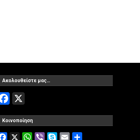
Ακολουθείστε μας…
Facebook
X
Κοινοποίηση
Facebook
X
WhatsApp
Viber
Skype
Email
Μοιραστείτ