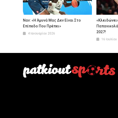
Ναν: «Η Άμυνά Μας Δεν Είναι Στο
«Κλειδώνει
Επίπεδο Που Πρέπει»
Παπανικολά
2027!
4 Ιανουαρίου 2026
16 Ιουλίου