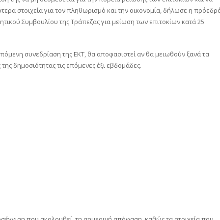
ότερα στοιχεία για τον πληθωρισμό και την οικονομία, δήλωσε η πρόεδρ
κητικού Συμβουλίου της Τράπεζας για μείωση των επιτοκίων κατά 25
πόμενη συνεδρίαση της ΕΚΤ, θα αποφασιστεί αν θα μειωθούν ξανά τα
 της δημοσιότητας τις επόμενες έξι εβδομάδες.
οσέγγιση που ακολουθεί, τη σημερινή απόφαση, καθώς τα στοιχεία που