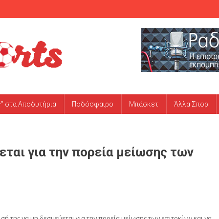
ς” στα Αποδυτήρια
Ποδόσφαιρο
Μπάσκετ
Άλλα Σπορ
εται για την πορεία μείωσης των
ή της να μη δεσμεύεται για την πορεία μείωσης των επιτοκίων και να