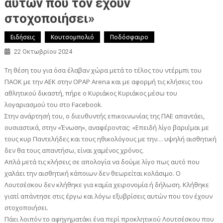
αυτών που τον έχουν
στοχοποιήσει»
Ειδήσεις
Κουτσομπολιό
Ποδόσφαιρο
22 Οκτωβρίου 2024
Τη θέση του για όσα έλαβαν χώρα μετά το τέλος του ντέρμπι του
ΠΑΟΚ με την ΑΕΚ στην OPAP Arena και με αφορμή τις κλήσεις του
αθλητικού δικαστή, πήρε ο Κυριάκος Κυριάκος μέσω του
λογαριασμού του στο Facebook.
Στην ανάρτησή του, ο διευθυντής επικοινωνίας της ΠΑΕ απαντάει,
ουσιαστικά, στην «Ένωση», αναφέροντας: «Επειδή λίγο βαριέμαι με
τους κυρ Παντελήδες και τους ηθικολόγους με την… υψηλή αισθητική
δεν θα τους απαντήσω, είναι χαμένος χρόνος.
Απλά μετά τις κλήσεις σε απολογία να δούμε λίγο πως αυτό που
χαλάει την αισθητική κάποιων δεν θεωρείται κολάσιμο. Ο
Λουτσέσκου δεν κλήθηκε για καμία χειρονομία ή δήλωση. Κλήθηκε
γιατί απάντησε στις έργω και λόγω εξυβρίσεις αυτών που τον έχουν
στοχοποιήσει.
Πάει λοιπόν το αφηγηματάκι ένα περί προκλητικού Λουτσέσκου που