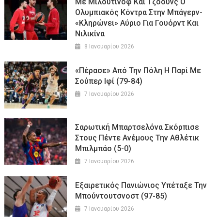
Με Μιλουτίνοφ Και Τζόουνς Ο
Ολυμπιακός Κόντρα Στην Μπάγερν-
«Κληρώνει» Αύριο Για Γουόρντ Και
Νιλικίνα
8 Ιανουαρίου 2026
«Πέρασε» Από Την Πόλη Η Παρί Με
Σούπερ Ιφί (79-84)
7 Ιανουαρίου 2026
Σαρωτική Μπαρτσελόνα Σκόρπισε
Στους Πέντε Ανέμους Την Αθλέτικ
Μπιλμπάο (5-0)
7 Ιανουαρίου 2026
Εξαιρετικός Πανιώνιος Υπέταξε Την
Μπούντουτσνοστ (97-85)
7 Ιανουαρίου 2026