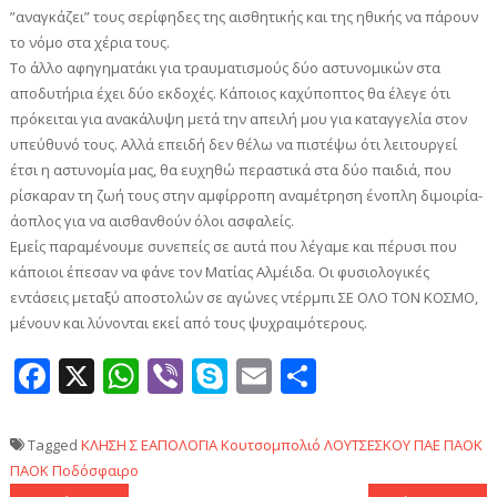
”αναγκάζει” τους σερίφηδες της αισθητικής και της ηθικής να πάρουν
το νόμο στα χέρια τους.
Το άλλο αφηγηματάκι για τραυματισμούς δύο αστυνομικών στα
αποδυτήρια έχει δύο εκδοχές. Κάποιος καχύποπτος θα έλεγε ότι
πρόκειται για ανακάλυψη μετά την απειλή μου για καταγγελία στον
υπεύθυνό τους. Αλλά επειδή δεν θέλω να πιστέψω ότι λειτουργεί
έτσι η αστυνομία μας, θα ευχηθώ περαστικά στα δύο παιδιά, που
ρίσκαραν τη ζωή τους στην αμφίρροπη αναμέτρηση ένοπλη διμοιρία-
άοπλος για να αισθανθούν όλοι ασφαλείς.
Εμείς παραμένουμε συνεπείς σε αυτά που λέγαμε και πέρυσι που
κάποιοι έπεσαν να φάνε τον Ματίας Αλμέιδα. Οι φυσιολογικές
εντάσεις μεταξύ αποστολών σε αγώνες ντέρμπι ΣΕ ΟΛΟ ΤΟΝ ΚΟΣΜΟ,
μένουν και λύνονται εκεί από τους ψυχραιμότερους.
Facebook
X
WhatsApp
Viber
Skype
Email
Μοιραστεί
Tagged
ΚΛΗΣΗ Σ ΕΑΠΟΛΟΓΙΑ
Κουτσομπολιό
ΛΟΥΤΣΕΣΚΟΥ
ΠΑΕ ΠΑΟΚ
ΠΑΟΚ
Ποδόσφαιρο