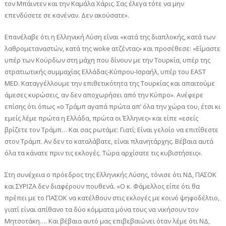
τον Μπάιντεν και την Καμάλα Χάρις. Σας έλεγα τότε να μην
επενδύσετε σε κανέναν. Δεν ακούσατε».
Επανέλαβε ότι η Ελληνική Λύση είναι «κατά της διαπλοκής, κατά των
λαθρομεταναστών, κατά της woke ατζέντας» και προσέθεσε: «Είμαστε
υπέρ των Κούρδων στη μάχη που δίνουν με την Τουρκία, υπέρ της
στρατιωτικής συμμαχίας Ελλάδας-Κύπρου-Ισραήλ, υπέρ του EAST
MED. Καταγγέλλουμε την επιθετικότητα της Τουρκίας και απαιτούμε
άμεσες κυρώσεις, αν δεν αποχωρήσει από την Κύπρο». Ανέφερε
επίσης ότι όπως «ο Τράμπ αγαπά πρώτα απ’ όλα την χώρα του, έτσι κι
εμείς λέμε πρώτα η Ελλάδα, πρώτα οι Έλληνες» και είπε «εσείς
βρίζετε τον Τράμπ… Και σας ρωτάμε: Γιατί; Είναι γελοίο να επιτίθεστε
στον Τράμπ. Αν δεν το καταλάβατε, είναι πλανητάρχης. Βέβαια αυτά
όλα τα κάνατε πριν τις εκλογές. Τώρα αρχίσατε τις κυβιστήσεις».
Στη συνέχεια ο πρόεδρος της Ελληνικής Λύσης, τόνισε ότι ΝΔ, ΠΑΣΟΚ
και ΣΥΡΙΖΑ δεν διαφέρουν πουθενά. «Ο κ. Φάμελλος είπε ότι θα
πρέπει με το ΠΑΣΟΚ να κατέλθουν στις εκλογές με κοινό ψηφοδέλτιο,
γιατί είναι απίθανο τα δύο κόμματα μόνα τους να νικήσουν τον
Μητσοτάκη…. Και βέβαια αυτό μας επιβεβαιώνει όταν λέμε ότι ΝΔ,