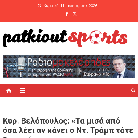
Skip
Κυριακή, 11 Ιανουαρίου, 2026
to
content
PatKiout Sports
Ό,τι θες να μάθεις στο patkiout – Όλα τα Αθλητικά Νέα
Κυρ. Βελόπουλος: «Τα μισά από
όσα λέει αν κάνει ο Ντ. Τράμπ τότε