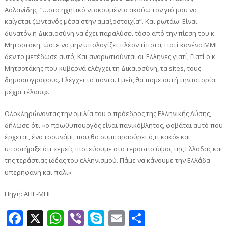
Ασλανίδης: “…στο ηχητικό ντοκουμέντο ακούω τον γιό μου να
καίγεται ζωντανός μέσα στην αμαξοστοιχία”. Και ρωτάω: Είναι
δυνατόν η Δικαιοσύνη να έχει παραλύσει τόσο από την πίεση του κ.
Μητσοτάκη, ώστε να μην υπολογίζει πλέον τίποτα; Γιατί κανένα ΜΜΕ
δεν το μετέδωσε αυτό; Και αναρωτιούνται οι Έλληνες γιατί; Γιατί ο κ.
Μητσοτάκης που κυβερνά ελέγχει τη Δικαιοσύνη, τα sites, τους
δημοσιογράφους. Ελέγχει τα πάντα. Εμείς θα πάμε αυτή την ιστορία
μέχρι τέλους».
Ολοκληρώνοντας την ομιλία του ο πρόεδρος της Ελληνικής Λύσης,
δήλωσε ότι «ο πρωθυπουργός είναι πανικόβλητος, φοβάται αυτό που
έρχεται, ένα τσουνάμι, που θα συμπαρασύρει ό,τι κακό» και
υποστήριξε ότι «εμείς πιστεύουμε στο τεράστιο ύψος της Ελλάδας και
της τεράστιας ιδέας του ελληνισμού. Πάμε να κάνουμε την Ελλάδα
υπερήφανη και πάλι».
Πηγή: ΑΠΕ-ΜΠΕ
Facebook
X
WhatsApp
Viber
Skype
Email
Μοιραστεί