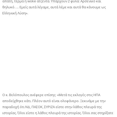
απάτη, τέρμα η woke ατζέντα. Υπάρχουν 2 φύλα: Αρσενικό και
θηλυκό….. Εμείς αυτά λέγαμε, αυτά λέμε και αυτά θα κάνουμε ως
Ελληνική Λύση».
Ο κ. Βελόπουλος ανέφερε επίσης: «Μετά τις εκλογές στις ΗΠΑ
αποδείχθηκε κάτι. Πλέον αυτό είναι ολοφάνερο. Ξεκινάμε με την
παραδοχή ότι ΝΔ, ΠΑΣΟΚ, ΣΥΡΙΖΑ είστε στην λάθος πλευρά της
ιστορίας. Όλοι είστε η λάθος πλευρά της ιστορίας. Όλοι σας στηρίξατε