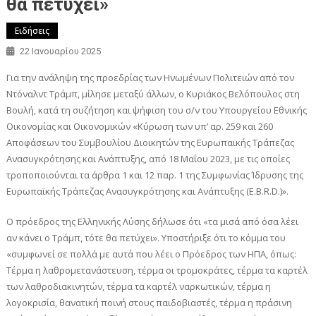
θα πετύχει»
Ειδήσεις
22 Ιανουαρίου 2025
Για την ανάληψη της προεδρίας των Ηνωμένων Πολιτειών από τον
Ντόναλντ Τράμπ, μίλησε μεταξύ άλλων, ο Κυριάκος Βελόπουλος στη
Βουλή, κατά τη συζήτηση και ψήφιση του σ/ν του Υπουργείου Εθνικής
Οικονομίας και Οικονομικών «Κύρωση των υπ’ αρ. 259 και 260
Αποφάσεων του Συμβουλίου Διοικητών της Ευρωπαϊκής Τράπεζας
Ανασυγκρότησης και Ανάπτυξης, από 18 Μαΐου 2023, με τις οποίες
τροποποιούνται τα άρθρα 1 και 12 παρ. 1 της Συμφωνίας Ίδρυσης της
Ευρωπαϊκής Τράπεζας Ανασυγκρότησης και Ανάπτυξης (E.B.R.D.)».
Ο πρόεδρος της Ελληνικής Λύσης δήλωσε ότι «τα μισά από όσα λέει
αν κάνει ο Τράμπ, τότε θα πετύχει». Υποστήριξε ότι το κόμμα του
«συμφωνεί σε πολλά με αυτά που λέει ο Πρόεδρος των ΗΠΑ, όπως:
Τέρμα η λαθρομετανάστευση, τέρμα οι τρομοκράτες, τέρμα τα καρτέλ
των λαθροδιακινητών, τέρμα τα καρτέλ ναρκωτικών, τέρμα η
λογοκρισία, θανατική ποινή στους παιδοβιαστές, τέρμα η πράσινη