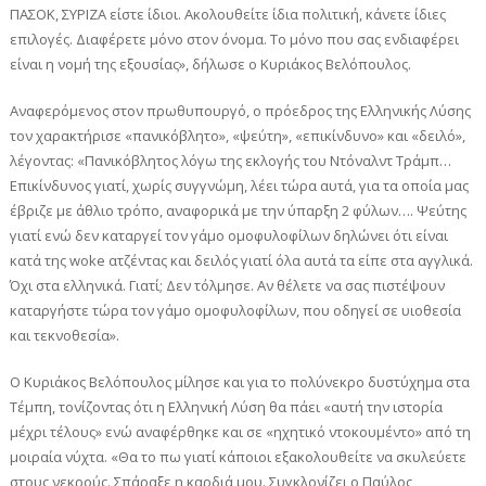
ΠΑΣΟΚ, ΣΥΡΙΖΑ είστε ίδιοι. Ακολουθείτε ίδια πολιτική, κάνετε ίδιες
επιλογές. Διαφέρετε μόνο στον όνομα. Το μόνο που σας ενδιαφέρει
είναι η νομή της εξουσίας», δήλωσε ο Κυριάκος Βελόπουλος.
Αναφερόμενος στον πρωθυπουργό, ο πρόεδρος της Ελληνικής Λύσης
τον χαρακτήρισε «πανικόβλητο», «ψεύτη», «επικίνδυνο» και «δειλό»,
λέγοντας: «Πανικόβλητος λόγω της εκλογής του Ντόναλντ Τράμπ…
Επικίνδυνος γιατί, χωρίς συγγνώμη, λέει τώρα αυτά, για τα οποία μας
έβριζε με άθλιο τρόπο, αναφορικά με την ύπαρξη 2 φύλων…. Ψεύτης
γιατί ενώ δεν καταργεί τον γάμο ομοφυλοφίλων δηλώνει ότι είναι
κατά της woke ατζέντας και δειλός γιατί όλα αυτά τα είπε στα αγγλικά.
Όχι στα ελληνικά. Γιατί; Δεν τόλμησε. Αν θέλετε να σας πιστέψουν
καταργήστε τώρα τον γάμο ομοφυλοφίλων, που οδηγεί σε υιοθεσία
και τεκνοθεσία».
Ο Κυριάκος Βελόπουλος μίλησε και για το πολύνεκρο δυστύχημα στα
Τέμπη, τονίζοντας ότι η Ελληνική Λύση θα πάει «αυτή την ιστορία
μέχρι τέλους» ενώ αναφέρθηκε και σε «ηχητικό ντοκουμέντο» από τη
μοιραία νύχτα. «Θα το πω γιατί κάποιοι εξακολουθείτε να σκυλεύετε
στους νεκρούς. Σπάραξε η καρδιά μου. Συγκλονίζει ο Παύλος