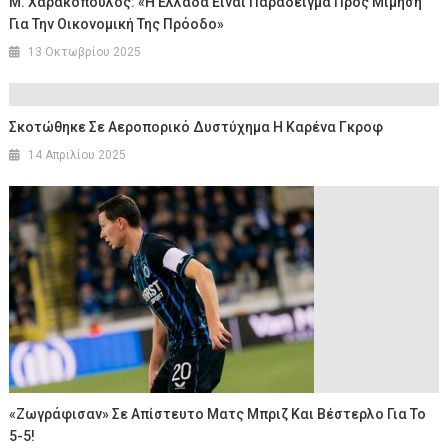
Μ. Χαρακόπουλος: «Η Ελλάδα Είναι Παράδειγμα Προς Μίμηση
Για Την Οικονομική Της Πρόοδο»
13 Οκτωβρίου 2025
Σκοτώθηκε Σε Αεροπορικό Δυστύχημα Η Καρένα Γκροφ
14 Απριλίου 2025
«Ζωγράφισαν» Σε Απίστευτο Ματς Μπριζ Και Βέστερλο Για Το
5-5!