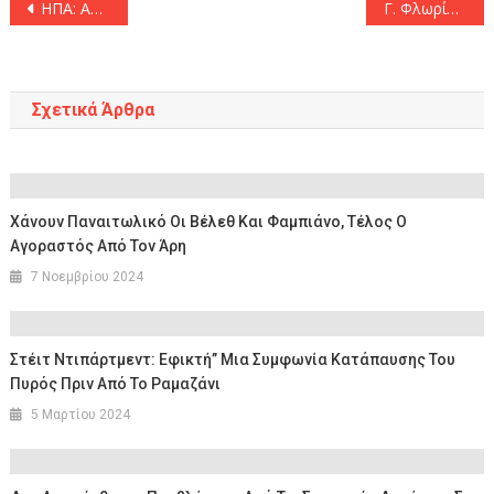
Πλοήγηση
ΗΠΑ: Ανάγκη να εξεταστεί από το Δικαστήριο της Χάγης η ασφάλεια του Ισραήλ
Γ. Φλωρίδης σε ΣΥΡΙΖΑ: «Παραμένετε αμετακίνητοι από θέσεις που σας οδήγησαν στην συντριβή»
άρθρων
Σχετικά Άρθρα
Χάνουν Παναιτωλικό Οι Βέλεθ Και Φαμπιάνο, Τέλος Ο
Αγοραστός Από Τον Άρη
7 Νοεμβρίου 2024
Στέιτ Ντιπάρτμεντ: Εφικτή” Μια Συμφωνία Κατάπαυσης Του
Πυρός Πριν Από Το Ραμαζάνι
5 Μαρτίου 2024