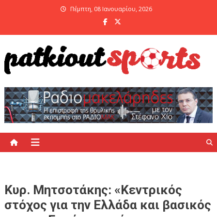
Skip
Πέμπτη, 08 Ιανουαρίου, 2026
to
content
PatKiout Sports
Ό,τι θες να μάθεις στο patkiout – Όλα τα Αθλητικά Νέα
Κυρ. Μητσοτάκης: «Κεντρικός
στόχος για την Ελλάδα και βασικός