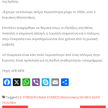
της Κρήτης.
«Έχουμε να κάνουμε ακόμα περισσότερα μέχρι το 2030», είπε ο
Κυριάκος Μητσοτάκης.
Επιπλέον αναφέρθηκε σε θέματα όπως οι εξελίξεις στη Μέση
Ανατολή, η κλιματική αλλαγή, η τεχνητή νοημοσύνη και ο πόλεμος
στην Ουκρανία ενώ συμπληρώνονται δύο χρόνια από τη ρωσική
εισβολή.
«Η Ουκρανία είναι κάτι πολύ περισσότερο από ένας πόλεμος στην
Ευρώπη. Είναι πρόκληση για τη διεθνή σταθερότητα», υπογράμμισε.
Πηγή: ΑΠΕ-ΜΠΕ
Facebook
X
WhatsApp
Viber
Skype
Email
Μοιραστεί
Tagged
Ε.Ε.
ΕΠΙΣΚΕΨΗ
ΙΝΔΙΑ
ΚΟΣΜΟΣ
Μητσοτάκης
ΝΔ
ΝΕΟ ΔΕΛΧΙ
ΠΟΛΙΤΙΚΗ