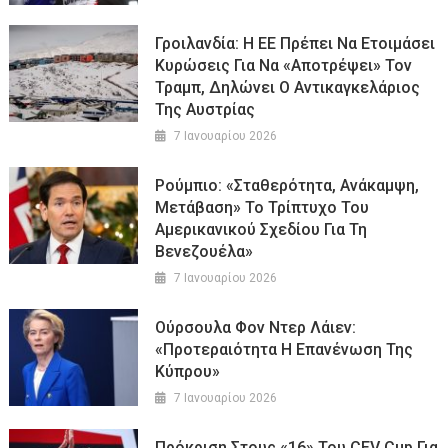
Γροιλανδία: Η ΕΕ Πρέπει Να Ετοιμάσει
Κυρώσεις Για Να «αποτρέψει» Τον
Τραμπ, Δηλώνει Ο Αντικαγκελάριος
Της Αυστρίας
7 Ιανουαρίου 2026
Ρούμπιο: «Σταθερότητα, Ανάκαμψη,
Μετάβαση» Το Τρίπτυχο Του
Αμερικανικού Σχεδίου Για Τη
Βενεζουέλα»
7 Ιανουαρίου 2026
Ούρσουλα Φον Ντερ Λάιεν:
«Προτεραιότητα Η Επανένωση Της
Κύπρου»
7 Ιανουαρίου 2026
Πρόκριση Στους «16» Του CEV Cup Για