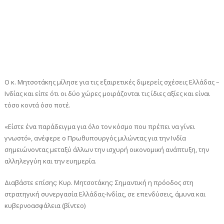
Ο κ. Μητσοτάκης μίλησε για τις εξαιρετικές διμερείς σχέσεις Ελλάδας –
Ινδίας και είπε ότι οι δύο χώρες μοιράζονται τις ίδιες αξίες και είναι
τόσο κοντά όσο ποτέ.
«Είστε ένα παράδειγμα για όλο τον κόσμο που πρέπει να γίνει
γνωστό», ανέφερε ο Πρωθυπουργός μιλώντας για την Ινδία
σημειώνοντας μεταξύ άλλων την ισχυρή οικονομική ανάπτυξη, την
αλληλεγγύη και την ευημερία.
Διαβάστε επίσης: Κυρ. Μητσοτάκης: Σημαντική η πρόοδος στη
στρατηγική συνεργασία Ελλάδας-Ινδίας, σε επενδύσεις, άμυνα και
κυβερνοασφάλεια (βίντεο)