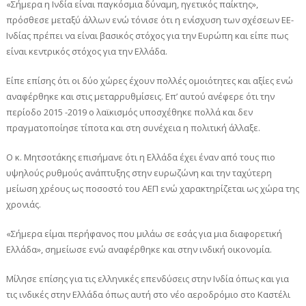
«Σήμερα η Ινδία είναι παγκόσμια δύναμη, ηγετικός παίκτης»,
πρόσθεσε μεταξύ άλλων ενώ τόνισε ότι η ενίσχυση των σχέσεων ΕΕ-
Ινδίας πρέπει να είναι βασικός στόχος για την Ευρώπη και είπε πως
είναι κεντρικός στόχος για την Ελλάδα.
Είπε επίσης ότι οι δύο χώρες έχουν πολλές ομοιότητες και αξίες ενώ
αναφέρθηκε και στις μεταρρυθμίσεις. Επ’ αυτού ανέφερε ότι την
περίοδο 2015 -2019 ο λαϊκισμός υποσχέθηκε πολλά και δεν
πραγματοποίησε τίποτα και στη συνέχεια η πολιτική άλλαξε.
Ο κ. Μητσοτάκης επισήμανε ότι η Ελλάδα έχει έναν από τους πιο
υψηλούς ρυθμούς ανάπτυξης στην ευρωζώνη και την ταχύτερη
μείωση χρέους ως ποσοστό του ΑΕΠ ενώ χαρακτηρίζεται ως χώρα της
χρονιάς.
«Σήμερα είμαι περήφανος που μιλάω σε εσάς για μια διαφορετική
Ελλάδα», σημείωσε ενώ αναφέρθηκε και στην ινδική οικονομία.
Μίλησε επίσης για τις ελληνικές επενδύσεις στην Ινδία όπως και για
τις ινδικές στην Ελλάδα όπως αυτή στο νέο αεροδρόμιο στο Καστέλι