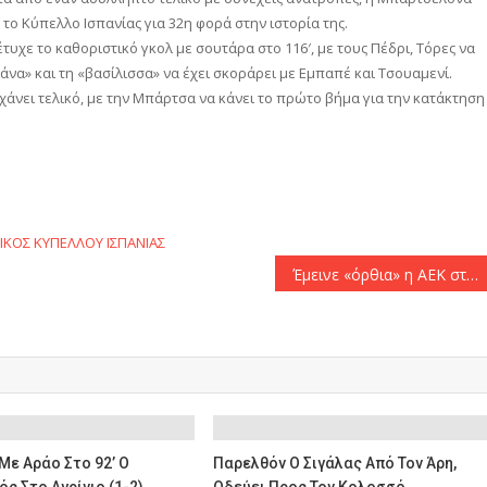
το Κύπελλο Ισπανίας για 32η φορά στην ιστορία της.
χε το καθοριστικό γκολ με σουτάρα στο 116′, με τους Πέδρι, Τόρες να
να» και τη «βασίλισσα» να έχει σκοράρει με Εμπαπέ και Τσουαμενί.
χάνει τελικό, με την Μπάρτσα να κάνει το πρώτο βήμα για την κατάκτηση
αστείτε
ΙΚΟΣ ΚΥΠΕΛΛΟΥ ΙΣΠΑΝΙΑΣ
Έμεινε «όρθια» η ΑΕΚ στη Βοσνία και βάζει πλώρη για ευρω-Κούπα!
ε Αράο Στο 92’ Ο
Παρελθόν Ο Σιγάλας Από Τον Άρη,
ς Στο Αγρίνιο (1-2)
Οδεύει Προς Τον Κολοσσό