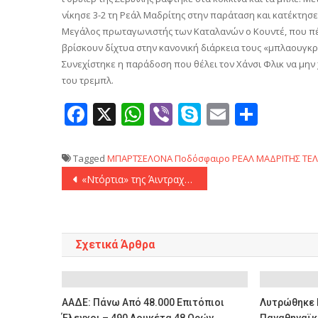
νίκησε 3-2 τη Ρεάλ Μαδρίτης στην παράταση και κατέκτησε 
Μεγάλος πρωταγωνιστής των Καταλανών ο Κουντέ, που πέτυ
βρίσκουν δίχτυα στην κανονική διάρκεια τους «μπλαουγκρά
Συνεχίστηκε η παράδοση που θέλει τον Χάνσι Φλικ να μην 
του τρεμπλ.
Facebook
X
WhatsApp
Viber
Skype
Email
Μοιρ
Tagged
ΜΠΑΡΤΣΕΛΟΝΑ
Ποδόσφαιρο
ΡΕΑΛ ΜΑΔΡΙΤΗΣ
ΤΕΛ
Πλοήγηση
«Ντόρτια» της Άιντραχτ στη Λειψία και βήμα εξόδου για το Champions League (4-0)
άρθρων
Σχετικά Άρθρα
ΑΑΔΕ: Πάνω Από 48.000 Επιτόπιοι
Λυτρώθηκε Μ
Έλεγχοι – 490 Λουκέτα 48 Ωρών
Παναθηναϊκό