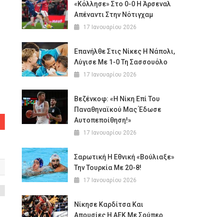
«Κόλλησε» Στο 0-0 Η Άρσεναλ
Απέναντι Στην Νότιγχαμ
17 Ιανουαρίου 2026
Επανήλθε Στις Νίκες Η Νάπολι,
Λύγισε Με 1-0 Τη Σασσουόλο
17 Ιανουαρίου 2026
Βεζένκοφ: «Η Νίκη Επί Του
Παναθηναϊκού Μας Έδωσε
Αυτοπεποίθηση!»
17 Ιανουαρίου 2026
Σαρωτική Η Εθνική «βούλιαξε»
Την Τουρκία Με 20-8!
17 Ιανουαρίου 2026
Νίκησε Καρδίτσα Και
Απουσίες Η ΑΕΚ Με Σούπερ