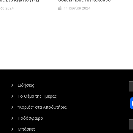
ίου 2024
11 Ιουνίου 2024
Ειδήσεις
Το Θέμα της Ημέρας
“Κοριός” στα Αποδυτήρια
Ποδόσφαιρο
Μπάσκετ