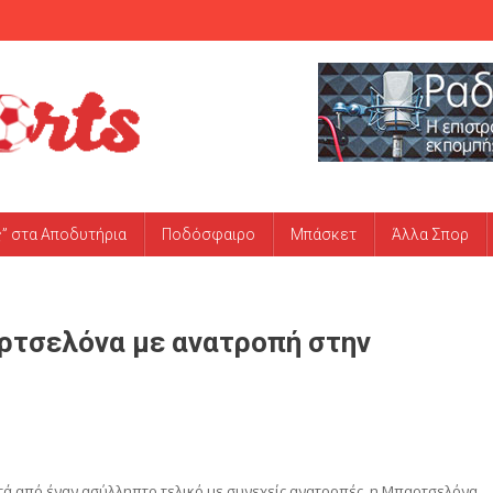
ς” στα Αποδυτήρια
Ποδόσφαιρο
Μπάσκετ
Άλλα Σπορ
ρτσελόνα με ανατροπή στην
Μετά από έναν ασύλληπτο τελικό με συνεχείς ανατροπές, η Μπαρτσελόνα