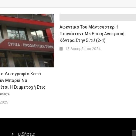
Αφεντικό Του Μάντσεστερ Η
Γιουνάιτεντ Με Επική Ανατροπή
Κόντρα Στην Σίτι! (2-1)
15 Δεκεμβρίου 2024
Για Δικογραφία Κατά
Δεν Μπορεί Να
ίται Η Συμμετοχή Στις
σεις»
 2025
Ειδήσεις