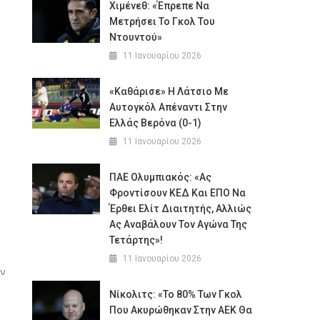
Χιμένεθ: «Έπρεπε Να
Μετρήσει Το Γκολ Του
Ντουντού»
11 Ιανουαρίου 2026
«Καθάρισε» Η Λάτσιο Με
Αυτογκόλ Απέναντι Στην
Ελλάς Βερόνα (0-1)
11 Ιανουαρίου 2026
ΠΑΕ Ολυμπιακός: «Ας
Φροντίσουν ΚΕΔ Και ΕΠΟ Να
Έρθει Ελίτ Διαιτητής, Αλλιώς
Ας Αναβάλουν Τον Αγώνα Της
Τετάρτης»!
11 Ιανουαρίου 2026
ην
Νίκολιτς: «Το 80% Των Γκολ
Που Ακυρώθηκαν Στην ΑΕΚ Θα