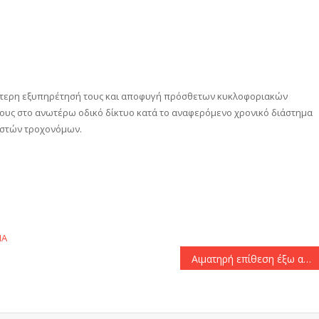
λύτερη εξυπηρέτησή τους και αποφυγή πρόσθετων κυκλοφοριακών
υς στο ανωτέρω οδικό δίκτυο κατά το αναφερόμενο χρονικό διάστημα
μιστών τροχονόμων.
αστείτε
ΙΑ
Αιματηρή επίθεση έξω από εβραϊκό μουσείο στις ΗΠΑ-Νεκροί 2 υπάλληλοι της ισραηλινής πρεσβείας