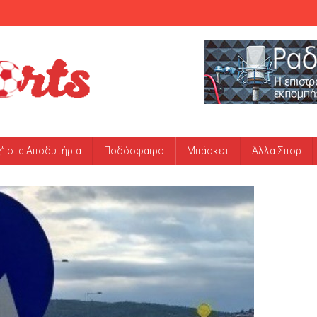
ς” στα Αποδυτήρια
Ποδόσφαιρο
Μπάσκετ
Άλλα Σπορ