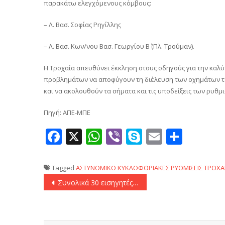
παρακάτω ελεγχόμενους κόμβους:
– Λ. Βασ. Σοφίας Ρηγίλλης
– Λ. Βασ. Κων/νου Βασ. Γεωργίου Β΄ (Πλ. Τρούμαν).
Η Τροχαία απευθύνει έκκληση στους οδηγούς για την κα
προβλημάτων να αποφύγουν τη διέλευση των οχημάτων το
και να ακολουθούν τα σήματα και τις υποδείξεις των ρυθ
Πηγή: ΑΠΕ-ΜΠΕ
Facebook
X
WhatsApp
Viber
Skype
Email
Μοιρ
Tagged
ΑΣΤΥΝΟΜΙΚΟ
ΚΥΚΛΟΦΟΡΙΑΚΕΣ ΡΥΘΜΙΣΕΙΣ
ΤΡΟΧΑ
Πλοήγηση
Συνολικά 30 εισηγητές στο Συνέδριο Ελληνικού Γαστρονομικού Πολιτισμού στις 30/31 Μαΐου στον ΟΚΑΑ
άρθρων