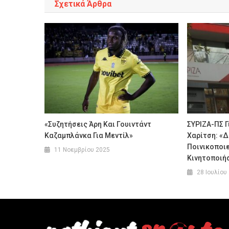
Σχετικά Άρθρα
«Συζητήσεις Άρη Και Γουιντάντ
ΣΥΡΙΖΑ-ΠΣ 
Καζαμπλάνκα Για Μεντίλ»
Χαρίτση: «
Ποινικοποιε
11 Νοεμβρίου 2025
Κινητοποιή
28 Ιουλίου