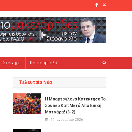
Στοίχημα
Κουτσομπολιό
Τελευταία Νέα
Η Μπαρτσελόνα Κατέκτησε Το
Σούπερ Καπ Μετά Από Επική
Ματσάρα! (3-2)
11 Ιανουαρίου 2026