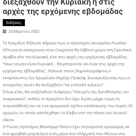
διεξαχθούν την Κυριακή ή στις
αρχές της ερχόμενης εβδομάδας
Ειδήσεις
20 Μαρτίου 2025
Το Κρεμλίνο δήλωσε σήμερα πως οι προσεχείς συνομιλίες Ρωσίας-
ΗΠΑ για τη σύγκρουση στην Ουκρανία θα λάβουν χώρα στη Σαουδική
Αραβία είτε την Κυριακή, είτε στις αρχές της ερχόμενης εβδομάδας.
“Ίσως να μην είναι Κυριακή… θα μπορούσε να είναι στις αρχές της
ερχόμενης εβδομάδας”, δήλωσε στους δημοσιογράφους ο
εκπρόσωπος του Κρεμλίνου Ντμίτρι Πεσκόφ, διευκρινίζοντας πως οι
συνομιλίες αυτές θα διεξαχθούν “σε επίπεδο ειδικών”.
Όπως είπε, θα συζητηθούν διάφορες “πλευρές της διευθέτησης του
ουκρανικού”, καθώς το Κρεμλίνο δεν έχει δώσει μέχρι τώρα τη
συγκατάθεσή του σε ένα αμερικανό σχέδιο κατάπαυσης του πυρός 30
ημερών, το οποίο αποδέχθηκε το Κίεβο υπό την πίεση του Λευκού
Οίκου.
Ο Ρώσος πρόεδρος Βλαντίμιρ Πούτιν έχει περιοριστεί προσώρας σε
ένα αμοιβαίο μορατόριο ενός μήνα στα πλήγματα που θέτουν στο