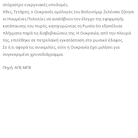
στόχαστρο ενεργειακές υποδομές.
Χθες, Τετάρτη, ο Ουκρανός ομόλογός του Βολοντίμιρ Ζελένσκι ζήτησε
οι Ηνωμένες Πολιτείες να αναλάβουν τον έλεγχο της εφαρμογής
κατάπαυσης του πυρός, κατηγορώντας τη Ρωσία ότι εξαπέλυσε
πλήγματα παρά τις διαβεβαιώσεις της. Η Ουκρανία, από την πλευρά
της, επιτέθηκε σε πετρελαϊκή εγκατάσταση στο ρωσικό έδαφος.
Σε ό,τι αφορά τις συνομιλίες, ούτε η Ουκρανία έχει μιλήσει για
συγκεκριμένο χρονοδιάγραμμα.
Πηγή: ΑΠΕ-ΜΠΕ