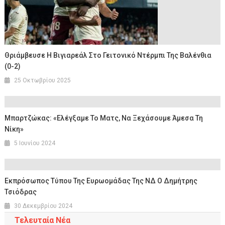
Θριάμβευσε Η Βιγιαρεάλ Στο Γειτονικό Ντέρμπι Της Βαλένθια
(0-2)
25 Οκτωβρίου 2025
Μπαρτζώκας: «Ελέγξαμε Το Ματς, Να Ξεχάσουμε Άμεσα Τη
Νίκη»
5 Ιουνίου 2024
Εκπρόσωπος Τύπου Της Ευρωομάδας Της ΝΔ Ο Δημήτρης
Τσιόδρας
30 Δεκεμβρίου 2024
Τελευταία Νέα