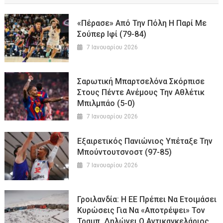
«Πέρασε» Από Την Πόλη Η Παρί Με
Σούπερ Ιφί (79-84)
7 Ιανουαρίου 2026
Σαρωτική Μπαρτσελόνα Σκόρπισε
Στους Πέντε Ανέμους Την Αθλέτικ
Μπιλμπάο (5-0)
7 Ιανουαρίου 2026
Εξαιρετικός Πανιώνιος Υπέταξε Την
Μπούντουτσνοστ (97-85)
7 Ιανουαρίου 2026
Γροιλανδία: Η ΕΕ Πρέπει Να Ετοιμάσει
Κυρώσεις Για Να «αποτρέψει» Τον
Τραμπ, Δηλώνει Ο Αντικαγκελάριος