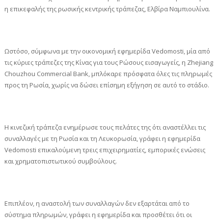
η επικεφαλής της ρωσικής κεντρικής τράπεζας, Ελβίρα Ναμπιουλίνα.
Ωστόσο, σύμφωνα με την οικονομική εφημερίδα Vedomosti, μία από
τις κύριες τράπεζες της Κίνας για τους Ρώσους εισαγωγείς, η Zhejiang
Chouzhou Commercial Bank, μπλόκαρε πρόσφατα όλες τις πληρωμές
προς τη Ρωσία, χωρίς να δώσει επίσημη εξήγηση σε αυτό το στάδιο.
Η κινεζική τράπεζα ενημέρωσε τους πελάτες της ότι αναστέλλει τις
συναλλαγές με τη Ρωσία και τη Λευκορωσία, γράφει η εφημερίδα
Vedomosti επικαλούμενη τρεις επιχειρηματίες, εμπορικές ενώσεις
και χρηματοπιστωτικού συμβούλους.
Επιπλέον, η αναστολή των συναλλαγών δεν εξαρτάται από το
σύστημα πληρωμών, γράφει η εφημερίδα και προσθέτει ότι οι