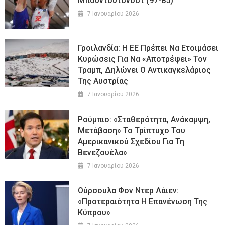
Μπούντουτσνοστ (97-85)
7 Ιανουαρίου 2026
Γροιλανδία: Η ΕΕ Πρέπει Να Ετοιμάσει
Κυρώσεις Για Να «αποτρέψει» Τον
Τραμπ, Δηλώνει Ο Αντικαγκελάριος
Της Αυστρίας
7 Ιανουαρίου 2026
Ρούμπιο: «Σταθερότητα, Ανάκαμψη,
Μετάβαση» Το Τρίπτυχο Του
Αμερικανικού Σχεδίου Για Τη
Βενεζουέλα»
7 Ιανουαρίου 2026
Ούρσουλα Φον Ντερ Λάιεν:
«Προτεραιότητα Η Επανένωση Της
Κύπρου»