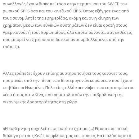
συναλλαγές έχουν διακοπεί τόσο στην περίπτωση του SWIFT, του
ρωσικού SPFS όσο και του κινεζικού CIPS. Όπως εξήγησε ένας από
τους συνομιλητές της εφημερίδας, ακόμη και αν η κίνηση των
χρημάτων μέσω των εθνικών συστημάτων δεν είναι ορατή στους
Αμερικανούς ή τους Ευρωπαίους, όλα αποτυπώνονται στις εκθέσεις
που μπορεί να ζητήσουν οι δυτικοί αντισυμβαλλόμενοι από την
τράπεζα.
Άλλες τράπεζες έχουν επίσης αυστηροποιήσει τους κανόνες τους,
προφανώς υπό την πίεση των δευτερογενών κυρώσεων που έχουν
επιβάλει οι Ηνωμένες Πολιτείες, αλλά και ενόψει των εορτασμών του
νέου έτους στην Κίνα, που σηματοδοτούν την επιβράδυνση της
οικονομικής δραστηριότητας στη χώρα.
«Η κυβέρνηση ασχολείται με αυτό το ζήτημα (…) Είμαστε σε στενό
διάλογο με τους Κινέζους φίλους μας και, φυσικά, θα επιλύσουμε τα