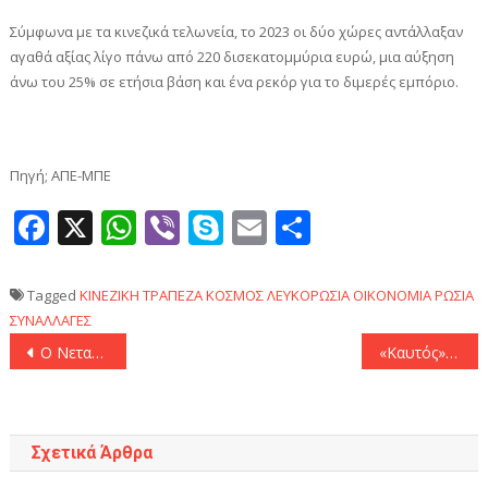
Σύμφωνα με τα κινεζικά τελωνεία, το 2023 οι δύο χώρες αντάλλαξαν
αγαθά αξίας λίγο πάνω από 220 δισεκατομμύρια ευρώ, μια αύξηση
άνω του 25% σε ετήσια βάση και ένα ρεκόρ για το διμερές εμπόριο.
Πηγή; ΑΠΕ-ΜΠΕ
Facebook
X
WhatsApp
Viber
Skype
Email
Μοιραστεί
Tagged
ΚΙΝΕΖΙΚΗ ΤΡΑΠΕΖΑ
ΚΟΣΜΟΣ
ΛΕΥΚΟΡΩΣΙΑ
ΟΙΚΟΝΟΜΙΑ
ΡΩΣΙΑ
ΣΥΝΑΛΛΑΓΕΣ
Πλοήγηση
Ο Νετανιάχου απορρίπτει το σχέδιο εκεχειρίας που πρότεινε η Χαμάς
«Καυτός» Άρης κατάπιε την Τρέντο στο φλεγόμενο Αλεξάνδρειο! (84-77)
άρθρων
Σχετικά Άρθρα