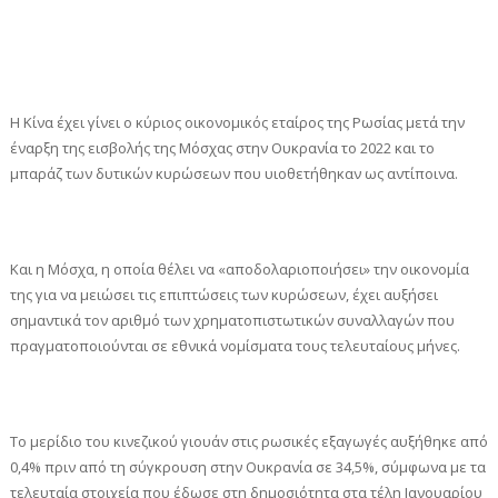
Η Κίνα έχει γίνει ο κύριος οικονομικός εταίρος της Ρωσίας μετά την
έναρξη της εισβολής της Μόσχας στην Ουκρανία το 2022 και το
μπαράζ των δυτικών κυρώσεων που υιοθετήθηκαν ως αντίποινα.
Και η Μόσχα, η οποία θέλει να «αποδολαριοποιήσει» την οικονομία
της για να μειώσει τις επιπτώσεις των κυρώσεων, έχει αυξήσει
σημαντικά τον αριθμό των χρηματοπιστωτικών συναλλαγών που
πραγματοποιούνται σε εθνικά νομίσματα τους τελευταίους μήνες.
Το μερίδιο του κινεζικού γιουάν στις ρωσικές εξαγωγές αυξήθηκε από
0,4% πριν από τη σύγκρουση στην Ουκρανία σε 34,5%, σύμφωνα με τα
τελευταία στοιχεία που έδωσε στη δημοσιότητα στα τέλη Ιανουαρίου