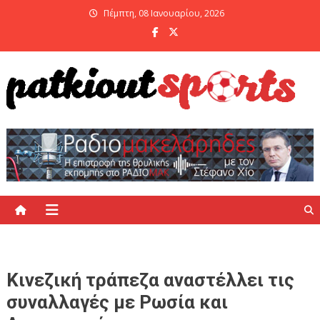
Skip
Πέμπτη, 08 Ιανουαρίου, 2026
to
content
PatKiout Sports
Ό,τι θες να μάθεις στο patkiout – Όλα τα Αθλητικά Νέα
Κινεζική τράπεζα αναστέλλει τις
συναλλαγές με Ρωσία και