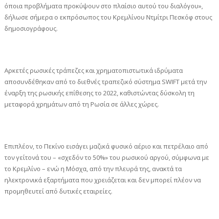
όποια προβλήματα προκύψουν στο πλαίσιο αυτού του διαλόγου»,
δήλωσε σήμερα ο εκπρόσωπος του Κρεμλίνου Ντμίτρι Πεσκόφ στους
δημοσιογράφους.
Αρκετές ρωσικές τράπεζες και χρηματοπιστωτικά ιδρύματα
αποσυνδέθηκαν από το διεθνές τραπεζικό σύστημα SWIFT μετά την
έναρξη της ρωσικής επίθεσης το 2022, καθιστώντας δύσκολη τη
μεταφορά χρημάτων από τη Ρωσία σε άλλες χώρες.
Επιπλέον, το Πεκίνο εισάγει μαζικά φυσικό αέριο και πετρέλαιο από
τον γείτονά του – «σχεδόν το 50%» του ρωσικού αργού, σύμφωνα με
το Κρεμλίνο – ενώ η Μόσχα, από την πλευρά της, ανακτά τα
ηλεκτρονικά εξαρτήματα που χρειάζεται και δεν μπορεί πλέον να
προμηθευτεί από δυτικές εταιρείες.