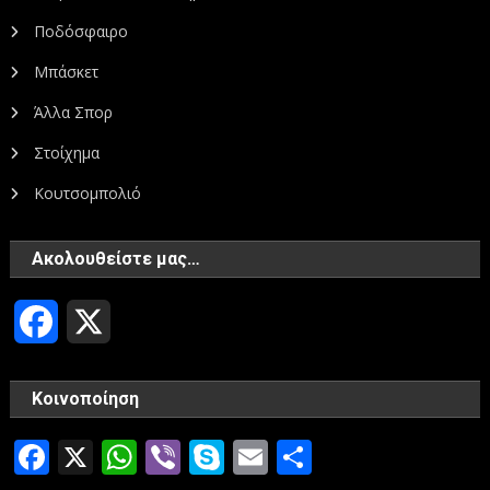
Ποδόσφαιρο
Μπάσκετ
Άλλα Σπορ
Στοίχημα
Κουτσομπολιό
Ακολουθείστε μας…
Facebook
X
Κοινοποίηση
Facebook
X
WhatsApp
Viber
Skype
Email
Μοιραστεί