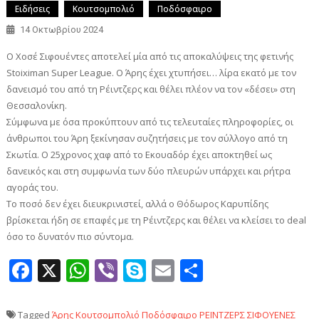
Ειδήσεις
Κουτσομπολιό
Ποδόσφαιρο
14 Οκτωβρίου 2024
Ο Χοσέ Σιφουέντες αποτελεί μία από τις αποκαλύψεις της φετινής
Stoiximan Super League. Ο Άρης έχει χτυπήσει… λίρα εκατό με τον
δανεισμό του από τη Ρέιντζερς και θέλει πλέον να τον «δέσει» στη
Θεσσαλονίκη.
Σύμφωνα με όσα προκύπτουν από τις τελευταίες πληροφορίες, οι
άνθρωποι του Άρη ξεκίνησαν συζητήσεις με τον σύλλογο από τη
Σκωτία. Ο 25χρονος χαφ από το Εκουαδόρ έχει αποκτηθεί ως
δανεικός και στη συμφωνία των δύο πλευρών υπάρχει και ρήτρα
αγοράς του.
Το ποσό δεν έχει διευκρινιστεί, αλλά ο Θόδωρος Καρυπίδης
βρίσκεται ήδη σε επαφές με τη Ρέιντζερς και θέλει να κλείσει το deal
όσο το δυνατόν πιο σύντομα.
Facebook
X
WhatsApp
Viber
Skype
Email
Μοιραστεί
Tagged
Άρης
Κουτσομπολιό
Ποδόσφαιρο
ΡΕΪΝΤΖΕΡΣ
ΣΙΦΟΥΕΝΕΣ