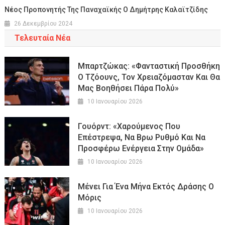
Νέος Προπονητής Της Παναχαϊκής Ο Δημήτρης Καλαϊτζίδης
26 Δεκεμβρίου 2024
Τελευταία Νέα
Μπαρτζώκας: «Φανταστική Προσθήκη
Ο Τζόουνς, Τον Χρειαζόμασταν Και Θα
Μας Βοηθήσει Πάρα Πολύ»
10 Ιανουαρίου 2026
Γουόρντ: «Χαρούμενος Που
Επέστρεψα, Να Βρω Ρυθμό Και Να
Προσφέρω Ενέργεια Στην Ομάδα»
10 Ιανουαρίου 2026
Μένει Για Ένα Μήνα Εκτός Δράσης Ο
Μόρις
10 Ιανουαρίου 2026