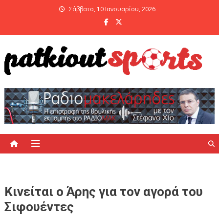
Skip
Σάββατο, 10 Ιανουαρίου, 2026
to
content
PatKiout Sports
Ό,τι θες να μάθεις στο patkiout – Όλα τα Αθλητικά Νέα
Κινείται ο Άρης για τον αγορά του
Σιφουέντες