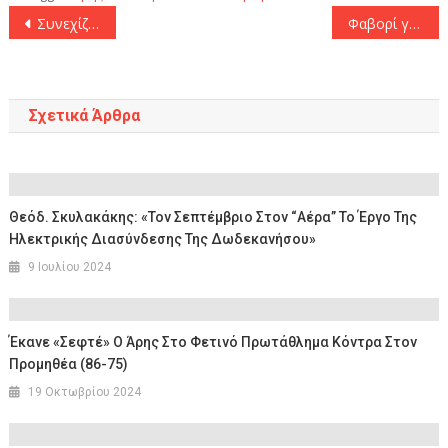
Πλοήγηση
Συνεχίζουν την σκληρή δουλειά Γιαζίτσι και Ολιβέιρα
Φαβορί για τον πάγκο της Εθνικής Αγγλίας ο Τούχελ
άρθρων
Σχετικά Άρθρα
Θεόδ. Σκυλακάκης: «Τον Σεπτέμβριο Στον “αέρα” Το Έργο Της
Ηλεκτρικής Διασύνδεσης Της Δωδεκανήσου»
9 Ιουλίου 2024
Έκανε «σεφτέ» Ο Άρης Στο Φετινό Πρωτάθλημα Κόντρα Στον
Προμηθέα (86-75)
19 Οκτωβρίου 2024