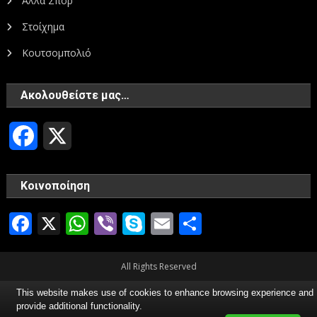
Άλλα Σπορ
Στοίχημα
Κουτσομπολιό
Ακολουθείστε μας…
Facebook
X
Κοινοποίηση
Facebook
X
WhatsApp
Viber
Skype
Email
Μοιραστεί
All Rights Reserved
This website makes use of cookies to enhance browsing experience and
provide additional functionality.