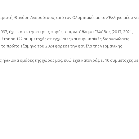
ριστή, Θανάση Ανδρούτσου, από τον Ολυμπιακό, με τον Έλληνα μέσο να
997, έχει κατακτήσει τρεις φορές το πρωτάθλημα Ελλάδας (2017, 2021,
 μέτρησε 122 συμμετοχές σε εγχώριες και ευρωπαϊκές διοργανώσεις.
ώ το πρώτο εξάμηνο του 2024 φόρεσε την φανέλα της γερμανικής
ς ηλικιακά ομάδες της χώρας μας, ενώ έχει καταγράψει 10 συμμετοχές με