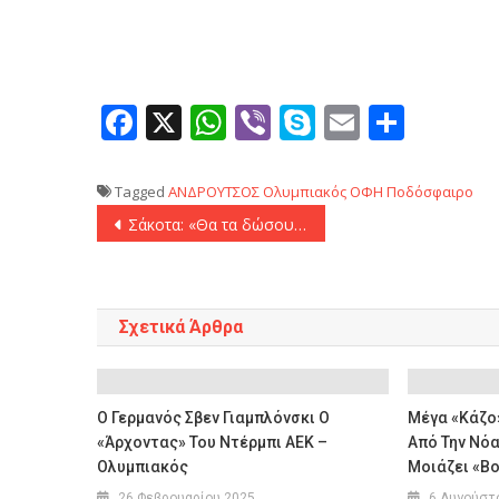
Facebook
X
WhatsApp
Viber
Skype
Email
Μοιρ
Tagged
ΑΝΔΡΟΥΤΣΟΣ
Ολυμπιακός
ΟΦΗ
Ποδόσφαιρο
Πλοήγηση
Σάκοτα: «Θα τα δώσουμε όλα!»
άρθρων
Σχετικά Άρθρα
Ο Γερμανός Σβεν Γιαμπλόνσκι Ο
Μέγα «κάζο»
«άρχοντας» Του Ντέρμπι ΑΕΚ –
Από Την Νόα
Ολυμπιακός
Μοιάζει «βο
26 Φεβρουαρίου 2025
6 Αυγούστ