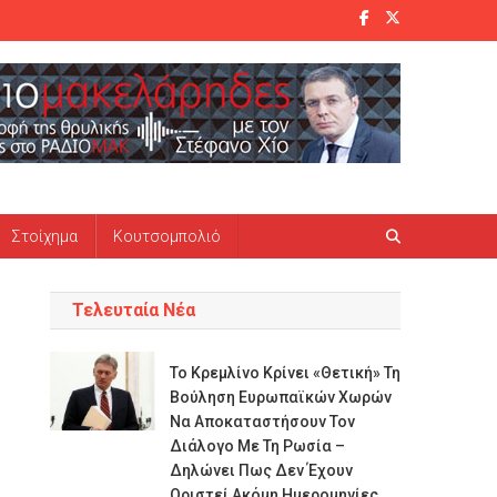
Στοίχημα
Κουτσομπολιό
Τελευταία Νέα
Το Κρεμλίνο Κρίνει «θετική» Τη
Βούληση Ευρωπαϊκών Χωρών
Να Αποκαταστήσουν Τον
Διάλογο Με Τη Ρωσία –
Δηλώνει Πως Δεν Έχουν
Οριστεί Ακόμη Ημερομηνίες