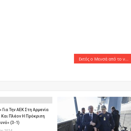
αστείτε
Εκτός ο Μενσά από το ντέρμπι του ΟΑΚΑ
 Για Την ΑΕΚ Στη Αρμενία
 Και Πλέον Η Πρόκριση
υνό» (3-1)
ου 2024