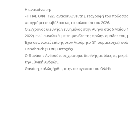
Η ανακοίνωση:
«Η ΠΑΕ ΟΦΗ 1925 ανακοινώνει τη μεταγραφή του ποδοσφαι
υπογράφει συμβόλαιο ως το καλοκαίρι του 2026.
Ο 27χρονος διεθνής, γεννημένος στην Αθήνα στις 6 Μαΐου 1
2022), ενώ συνολικά, με τη φανέλα της πρώην ομάδας του,
Έχει αγωνιστεί επίσης στον Ατρόμητο (31 συμμετοχές), εν
Osnabruck (13 συμμετοχές).
Ο Θανάσης Ανδρούτσος χρίστηκε διεθνής με όλες τις μικρέ
την Εθνική Ανδρών.
Θανάση, καλώς ήρθες στην οικογένεια του ΟΦΗ!»