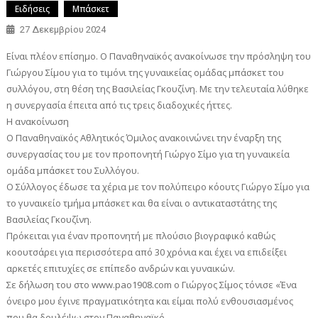
Ειδήσεις
Μπάσκετ
27 Δεκεμβρίου 2024
Είναι πλέον επίσημο. Ο Παναθηναϊκός ανακοίνωσε την πρόσληψη του
Γιώργου Σίμου για το τιμόνι της γυναικείας ομάδας μπάσκετ του
συλλόγου, στη θέση της Βασιλείας Γκουζίνη. Με την τελευταία λύθηκε
η συνεργασία έπειτα από τις τρεις διαδοχικές ήττες.
Η ανακοίνωση
Ο Παναθηναϊκός Αθλητικός Όμιλος ανακοινώνει την έναρξη της
συνεργασίας του με τον προπονητή Γιώργο Σίμο για τη γυναικεία
ομάδα μπάσκετ του Συλλόγου.
Ο Σύλλογος έδωσε τα χέρια με τον πολύπειρο κόουτς Γιώργο Σίμο για
το γυναικείο τμήμα μπάσκετ και θα είναι ο αντικαταστάτης της
Βασιλείας Γκουζίνη.
Πρόκειται για έναν προπονητή με πλούσιο βιογραφικό καθώς
κοουτσάρει για περισσότερα από 30 χρόνια και έχει να επιδείξει
αρκετές επιτυχίες σε επίπεδο ανδρών και γυναικών.
Σε δήλωση του στο www.pao1908.com ο Γιώργος Σίμος τόνισε «Ένα
όνειρο μου έγινε πραγματικότητα και είμαι πολύ ενθουσιασμένος
που θα δουλέψω στον Παναθηναϊκό.