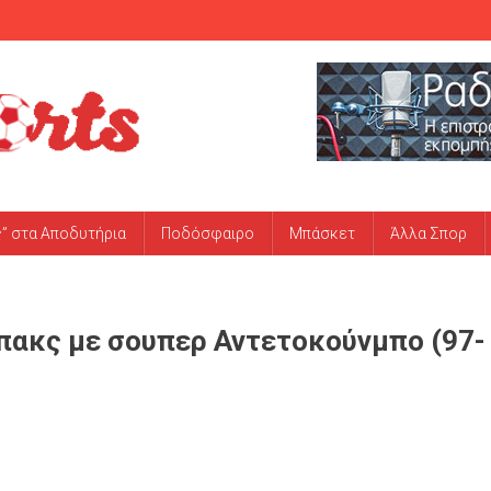
ς” στα Αποδυτήρια
Ποδόσφαιρο
Μπάσκετ
Άλλα Σπορ
πακς με σουπερ Αντετοκούνμπο (97-