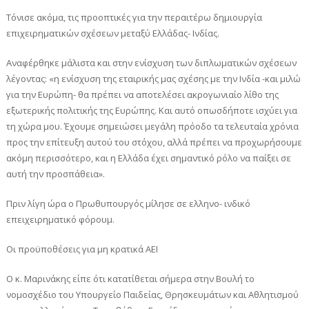
Τόνισε ακόμα, τις προοπτικές για την περαιτέρω δημιουργία
επιχειρηματικών σχέσεων μεταξύ Ελλάδας- Ινδίας.
Αναφέρθηκε μάλιστα και στην ενίσχυση των διπλωματικών σχέσεων
λέγοντας: «η ενίσχυση της εταιρικής μας σχέσης με την Ινδία -και μιλώ
για την Ευρώπη- θα πρέπει να αποτελέσει ακρογωνιαίο λίθο της
εξωτερικής πολιτικής της Ευρώπης. Και αυτό οπωσδήποτε ισχύει για
τη χώρα μου. Έχουμε σημειώσει μεγάλη πρόοδο τα τελευταία χρόνια
προς την επίτευξη αυτού του στόχου, αλλά πρέπει να προχωρήσουμε
ακόμη περισσότερο, και η Ελλάδα έχει σημαντικό ρόλο να παίξει σε
αυτή την προσπάθεια».
Πριν λίγη ώρα ο Πρωθυπουργός μίλησε σε ελληνο- ινδικό
επειχειρηματικό φόρουμ.
Οι προϋποθέσεις για μη κρατικά ΑΕΙ
Ο κ. Μαρινάκης είπε ότι κατατίθεται σήμερα στην Βουλή το
νομοσχέδιο του Υπουργείο Παιδείας, Θρησκευμάτων και Αθλητισμού