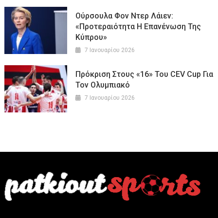
Ούρσουλα Φον Ντερ Λάιεν:
«Προτεραιότητα Η Επανένωση Της
Κύπρου»
7 Ιανουαρίου 2026
Πρόκριση Στους «16» Του CEV Cup Για
Τον Ολυμπιακό
7 Ιανουαρίου 2026