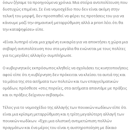
όσων ζήσαμε τα προηγούμενα χρόνια. Μια στείρα αντιπολίτευση που
δυστυχώς επιμένει. Σε ένα νομοσχέδιο που δεν είναι ακόμη στην
τελική του μορφή, δεν προσπαθεί να φέρει τις προτάσεις του για να
κάνουμε μαζί την σημαντική μεταρρύθμιση αλλά a priori λέει ότι θα
την καταψηφίσει» είπε.
«Είναι λυπηρό είναι μια χαμένη ευκαιρία για να αποκτήσει η χώρα μια
σοβαρή αντιπολίτευση που στα μεγάλα θα ενώνεται με τους πολίτες
για τις μεγάλες αλλαγές» συμπλήρωσε.
Ο κυβερνητικός εκπρόσωπος κληθείς να σχολιάσει τις κινητοποιήσεις
αφού είπε ότι η κυβέρνηση δεν πρόκειται να κλείσει τα αυτιά της και
τα μάτια της στα αιτήματα των πολιτών και των επαγγελματικών
ομάδων, πρόσθεσε «στις πορείες, στα αιτήματα απαντάμε με πράξεις
και οι πράξεις δείχνουν σεβασμό».
Τέλος για το νομοσχέδιο της αλλαγής των ποινικών κωδίκων είπε ότι
είναι μια κρίσιμη μεταρρύθμιση και η τρίτη μεγαλύτερη αλλαγή των
ποινικών κωδίκων. «Έχει μια ολιστική αντιμετώπιση πολλών
πραγμάτων και ένα μέρος του είναι η αυστηροποίηση με δίκαιο