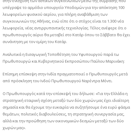
στην ενίσχυση των αστικών συγκοινωνιών μέσω της σύμβασης που
υπέγραψε το αρμόδιο υπουργείο Υποδομών για την απόκτηση 100
λεωφορείων φυσικού αερίου, για πλήρη αναβάθμιση των
συγκοινωνιών της Αθήνας, ενώ είπε ότι ο στόχος είναι τα 1.300 νέα
λεωφορεία, νέας αντιρρυπαντικής τεχνολογίας. Τέλος ανέφερε ότι ο
πρωθυπουργός αύριο θα μεταβεί στο Κατάρ όπου το Σάββατο θα έχει
συνάντηση με τον εμίρη του Κατάρ.
Αναλυτικά η Εισαγωγική Τοποθέτηση του Υφυπουργού παρά τω
Πρωθυπουργώ και Κυβερνητικού Εκπροσώπου Παύλου Μαρινάκη:
Επίσημη επίσκεψη στην Ινδία πραγματοποιεί ο Πρωθυπουργός μετά
από πρόσκληση του Ινδού Πρωθυπουργού Ναρέντρα Μόντι.
Ο Πρωθυπουργός κατά την επίσκεψή του δήλωσε: «Για την Ελλάδα η
στρατηγική εταιρική σχέση μεταξύ των δύο χωρών μας έχει ιδιαίτερη
σημασία και θα έχουμε την ευκαιρία να συζητήσουμε ένα ευρύ φάσμα
θεμάτων, πολιτικές διαβουλεύσεις, τη στρατηγική συνεργασία μας,
αλλά και την προώθηση των οικονομικών δεσμών μεταξύ των δύο
χωρών μας».