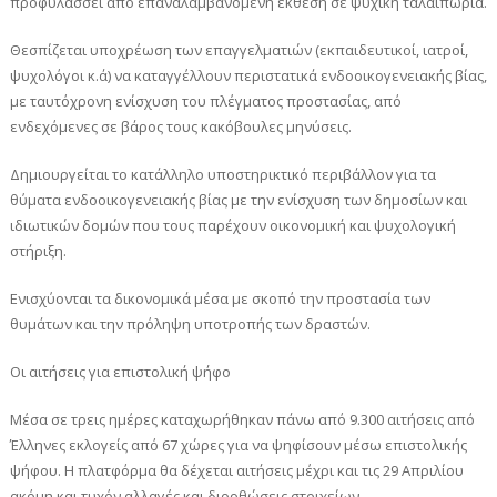
προφυλάσσει από επαναλαμβανόμενη έκθεση σε ψυχική ταλαιπωρία.
Θεσπίζεται υποχρέωση των επαγγελματιών (εκπαιδευτικοί, ιατροί,
ψυχολόγοι κ.ά) να καταγγέλλουν περιστατικά ενδοοικογενειακής βίας,
με ταυτόχρονη ενίσχυση του πλέγματος προστασίας, από
ενδεχόμενες σε βάρος τους κακόβουλες μηνύσεις.
Δημιουργείται το κατάλληλο υποστηρικτικό περιβάλλον για τα
θύματα ενδοοικογενειακής βίας με την ενίσχυση των δημοσίων και
ιδιωτικών δομών που τους παρέχουν οικονομική και ψυχολογική
στήριξη.
Ενισχύονται τα δικονομικά μέσα με σκοπό την προστασία των
θυμάτων και την πρόληψη υποτροπής των δραστών.
Οι αιτήσεις για επιστολική ψήφο
Μέσα σε τρεις ημέρες καταχωρήθηκαν πάνω από 9.300 αιτήσεις από
Έλληνες εκλογείς από 67 χώρες για να ψηφίσουν μέσω επιστολικής
ψήφου. Η πλατφόρμα θα δέχεται αιτήσεις μέχρι και τις 29 Απριλίου
ακόμη και τυχόν αλλαγές και διορθώσεις στοιχείων.