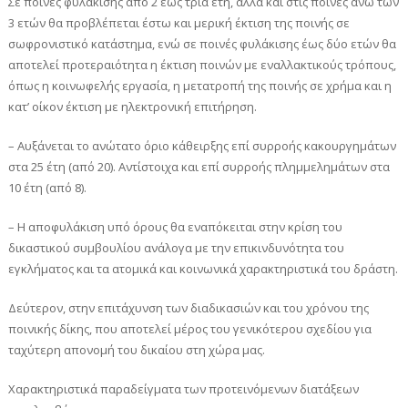
Σε ποινές φυλάκισης από 2 έως τρία έτη, αλλά και στις ποινές άνω των
3 ετών θα προβλέπεται έστω και μερική έκτιση της ποινής σε
σωφρονιστικό κατάστημα, ενώ σε ποινές φυλάκισης έως δύο ετών θα
αποτελεί προτεραιότητα η έκτιση ποινών με εναλλακτικούς τρόπους,
όπως η κοινωφελής εργασία, η μετατροπή της ποινής σε χρήμα και η
κατ’ οίκον έκτιση με ηλεκτρονική επιτήρηση.
– Αυξάνεται το ανώτατο όριο κάθειρξης επί συρροής κακουργημάτων
στα 25 έτη (από 20). Αντίστοιχα και επί συρροής πλημμελημάτων στα
10 έτη (από 8).
– Η αποφυλάκιση υπό όρους θα εναπόκειται στην κρίση του
δικαστικού συμβουλίου ανάλογα με την επικινδυνότητα του
εγκλήματος και τα ατομικά και κοινωνικά χαρακτηριστικά του δράστη.
Δεύτερον, στην επιτάχυνση των διαδικασιών και του χρόνου της
ποινικής δίκης, που αποτελεί μέρος του γενικότερου σχεδίου για
ταχύτερη απονομή του δικαίου στη χώρα μας.
Χαρακτηριστικά παραδείγματα των προτεινόμενων διατάξεων