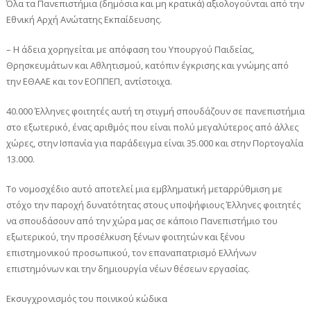
Όλα τα Πανεπιστήμια (δημόσια και μη κρατικά) αξιολογούνται από την
Εθνική Αρχή Ανώτατης Εκπαίδευσης.
– Η άδεια χορηγείται με απόφαση του Υπουργού Παιδείας,
Θρησκευμάτων και Αθλητισμού, κατόπιν έγκρισης και γνώμης από
την ΕΘΑΑΕ και τον ΕΟΠΠΕΠ, αντίστοιχα.
40.000 Έλληνες φοιτητές αυτή τη στιγμή σπουδάζουν σε πανεπιστήμια
στο εξωτερικό, ένας αριθμός που είναι πολύ μεγαλύτερος από άλλες
χώρες, στην Ισπανία για παράδειγμα είναι 35.000 και στην Πορτογαλία
13.000.
Το νομοσχέδιο αυτό αποτελεί μια εμβληματική μεταρρύθμιση με
στόχο την παροχή δυνατότητας στους υποψήφιους Έλληνες φοιτητές
να σπουδάσουν από την χώρα μας σε κάποιο Πανεπιστήμιο του
εξωτερικού, την προσέλκυση ξένων φοιτητών και ξένου
επιστημονικού προσωπικού, τον επαναπατρισμό Ελλήνων
επιστημόνων και την δημιουργία νέων θέσεων εργασίας.
Εκσυγχρονισμός του ποινικού κώδικα