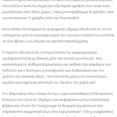
σπουδάζουν αυτή τη στιγμή στο εξωτερικό αριθμός που είναι πολύ
μεγαλύτερος από άλλες χώρες, όπως για παράδειγμα 35 χιλιάδες από
την Ισπανία και 13 χιλιάδες από την Πορτογαλία.
Είπε επίσης ότι αναμένεται να ψηφιστεί σήμερα στη Βουλή το νσ του
υπουργείου για τον εκσυγχρονισμό του ποινικού κώδικα που κινείται
σε δυο άξονες, ενώ έδωσε και σχετικά παραδείγματα.
Ο πρώτος άξονας είναι η αντιμετώπιση της «μικρομεσαίας»
εγκληματικότητας με βασικό μέσο την έκτιση των ποινών, που
καταπολεμά το αίσθημα ατιμωρησίας και αυξάνει την ασφάλεια των
πολιτών, και ο δεύτερος η επιτάχυνση των διαδικασιών και του
χρόνου της ποινικής δίκης, “που αποτελεί μέρος του γενικότερου
σχεδίου για ταχύτερη απονομή του δικαίου στη χώρα μας”.
Ο κ. Μαρινάκης είπε επίσης ότι έως τώρα κατατέθηκαν 9.300 αιτήσεις
Ελλήνων που ζουν σε 19 χώρες για να ψηφίσουν μέσω επιστολικής
ψήφου και τόνισε ότι “ενισχύουμε τα θεσμικά εργαλεία για την
απρόσκοπτη συμμετοχή όλων στις ευρωεκλογές”. Τέλος αναφέρθηκε