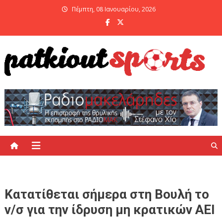
Skip
Πέμπτη, 08 Ιανουαρίου, 2026
to
content
PatKiout Sports
Ό,τι θες να μάθεις στο patkiout – Όλα τα Αθλητικά Νέα
Κατατίθεται σήμερα στη Βουλή το
ν/σ για την ίδρυση μη κρατικών ΑΕΙ