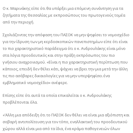
Ο κ. Μαρινάκης είπε ότι θα υπάρξει μια επόμενη συνάντηση για τα
ζητήματα της Θεσσαλίας με εκπροσώπους του πρωτογενούς τομέα
από την περιοχή.
Σχολιάζοντας την απόφαση του ΠΑΣΟΚ να μην ψηφίσει το νομοσχέδιο
για την ίδρυση των μη κερδοσκοπικών πανεπιστημίων είπε ότι είναι
το πιο χαρακτηριστικό παράδειγμα ότι ο κ. Ανδρουλάκης είναι μόνο
στα λόγια προοδευτικός και στην πράξη εκπρόσωπος του πιο
γνήσιου αναχρονισμού. «Είναι η πιο χαρακτηριστική περίπτωση που
κάποιος, επειδή δεν θέλει κάτι, ψάχνει να βρει την μια μετά την άλλη
τις πιο ασόβαρες δικαιολογίες για να μην υπερψηφίσει ένα
εμβληματικό νομοσχέδιο» ανέφερε.
Επίσης είπε ότι αυτά τα οποία επικαλείται ο κ. Ανδρουλάκης
προβλέπονται όλα.
«’Αλλη μια απόδειξη ότι το ΠΑΣΟΚ δεν θέλει να είναι μια αξιόπιστη και
σοβαρή αντιπολίτευση για τον τόπο, εναλλακτική του προοδευτικού
χώρου αλλά είναι μια από τα ίδια, ένα κράμα παθογενειών όλων