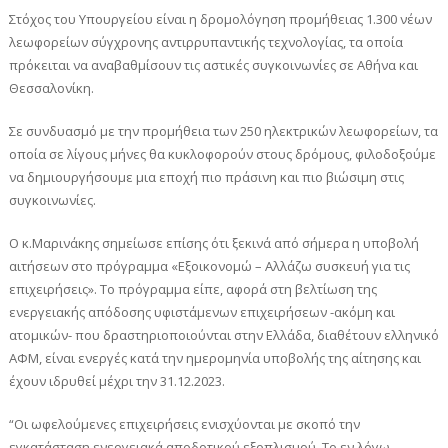
Στόχος του Υπουργείου είναι η δρομολόγηση προμήθειας 1.300 νέων
λεωφορείων σύγχρονης αντιρρυπαντικής τεχνολογίας, τα οποία
πρόκειται να αναβαθμίσουν τις αστικές συγκοινωνίες σε Αθήνα και
Θεσσαλονίκη.
Σε συνδυασμό με την προμήθεια των 250 ηλεκτρικών λεωφορείων, τα
οποία σε λίγους μήνες θα κυκλοφορούν στους δρόμους, φιλοδοξούμε
να δημιουργήσουμε μια εποχή πιο πράσινη και πιο βιώσιμη στις
συγκοινωνίες.
Ο κ.Μαρινάκης σημείωσε επίσης ότι ξεκινά από σήμερα η υποβολή
αιτήσεων στο πρόγραμμα «Εξοικονομώ – Αλλάζω συσκευή για τις
επιχειρήσεις». Το πρόγραμμα είπε, αφορά στη βελτίωση της
ενεργειακής απόδοσης υφιστάμενων επιχειρήσεων -ακόμη και
ατομικών- που δραστηριοποιούνται στην Ελλάδα, διαθέτουν ελληνικό
ΑΦΜ, είναι ενεργές κατά την ημερομηνία υποβολής της αίτησης και
έχουν ιδρυθεί μέχρι την 31.12.2023.
“Οι ωφελούμενες επιχειρήσεις ενισχύονται με σκοπό την
εγκατάσταση ενεργειακά αποδοτικού εξοπλισμού. Το εν λόγω