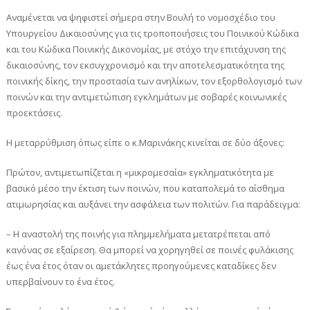
Αναμένεται να ψηφιστεί σήμερα στην Βουλή το νομοσχέδιο του
Υπουργείου Δικαιοσύνης για τις τροποποιήσεις του Ποινικού Κώδικα
και του Κώδικα Ποινικής Δικονομίας, με στόχο την επιτάχυνση της
δικαιοσύνης, τον εκσυγχρονισμό και την αποτελεσματικότητα της
ποινικής δίκης, την προστασία των ανηλίκων, τον εξορθολογισμό των
ποινών και την αντιμετώπιση εγκλημάτων με σοβαρές κοινωνικές
προεκτάσεις.
Η μεταρρύθμιση όπως είπε ο κ.Μαρινάκης κινείται σε δύο άξονες:
Πρώτον, αντιμετωπίζεται η «μικρομεσαία» εγκληματικότητα με
βασικό μέσο την έκτιση των ποινών, που καταπολεμά το αίσθημα
ατιμωρησίας και αυξάνει την ασφάλεια των πολιτών. Για παράδειγμα:
– Η αναστολή της ποινής για πλημμελήματα μετατρέπεται από
κανόνας σε εξαίρεση. Θα μπορεί να χορηγηθεί σε ποινές φυλάκισης
έως ένα έτος όταν οι αμετάκλητες προηγούμενες καταδίκες δεν
υπερβαίνουν το ένα έτος.