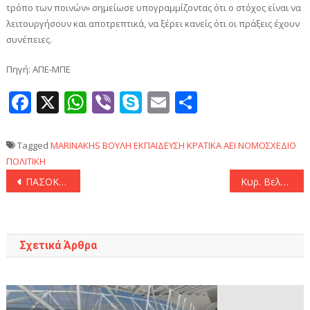
τρόπο των ποινών» σημείωσε υπογραμμίζοντας ότι ο στόχος είναι να
λειτουργήσουν και αποτρεπτικά, να ξέρει κανείς ότι οι πράξεις έχουν
συνέπειες.
Πηγή: ΑΠΕ-ΜΠΕ
Facebook
X
WhatsApp
Viber
Skype
Email
Μοιραστεί
Tagged
MARINAKHS
ΒΟΥΛΗ
ΕΚΠΑΙΔΕΥΣΗ
ΚΡΑΤΙΚΑ ΑΕΙ
ΝΟΜΟΣΧΕΔΙΟ
ΠΟΛΙΤΙΚΗ
Πλοήγηση
ΠΑΣΟΚ-ΚΙΝΑΛ: «Η κυβέρνηση της ΝΔ είναι η επιτομή του καθεστωτισμού και του πελατειακού κράτους»
Κυρ. Βελόπουλος: «H ΝΔ με τα ιδιωτικά πανεπιστήμια παραβιάζει το Σύνταγμα»
άρθρων
Σχετικά Άρθρα