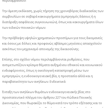
περιλαμβάνουν:
Την άμεση εκδίκαση, χωρίς τήρηση της χρονοβόρας διαδικασίας των
συμβουλίων σε σοβαρά κακουργήματα (εμπρησμός δάσους ή η
διατάραξη ασφάλειας συγκοινωνιών), όπως και κακουργήματα όλων
των ειδικών ποινικών νόμων.
Την πρόβλεψη υψηλών χρηματικών προστίμων για τους δικομανείς
και όσους με δόλιες και προφανώς αβάσιμες μηνύσεις απασχολούν
ασκόπως τον μηχανισμό απονομής της δικαιοσύνης.
Επίσης, στο σχέδιο νόμου περιλαμβάνονται ρυθμίσεις, που
αντιμετωπίζουν κρίσιμα θέματα αυξημένου εθνικού και κοινωνικού
ενδιαφέροντος, όπως η οικολογική καταστροφή μέσω των
εμπρησμών, η ενδοοικογενειακή βία, η προστασία αλλά και η
παραβατικότητα των ανηλίκων. Ενδεικτικά:
Ένταξη των ανηλίκων θυμάτων ενδοοικογενειακής βίας στο
προστατευτικό πλέγμα του άρθρου 227 του Κώδικα Ποινικής
Δικονομίας, που θωρακίζει το θύμα κατά τον τρόπο εξέτασης και το