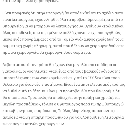
και των πρωινών χειρουργείων.
Είναι προφανές ότι στην εφαρμογή θα αποδειχθεί ότι το σχέδιο αυτό
είναι λειτουργικό, έχουν ληφθεί όλα τα προβλεπόμενα μέτρα από το
υπουργείο για να μπορούν να λειτουργήσουν. Βγαίνουν κερδισμένοι
όλοι, οι ασθενείς που περιμένουν πολλά χρόνια να χειρουργηθούν,
μέσω ενός προγράμματος από το Ταμείο Ανάκαμψης χωρίς δική τους
συμμετοχή χωρίς πληρωμή, αυτοί που θέλουν να χειρουργηθούν στα
πρωινά χειρουργεία θα χειρουργηθούν νωρίτερα.
Βέβαια με αυτό τον τρόπο θα έχουν ένα μεγαλύτερο εισόδημα οι
γιατροί και οι νοσηλευτές, γιατί ένας από τους βασικούς λόγους της
υποστελέχωσης των νοσοκομείων είναι γιατί το ΕΣΥ δεν είναι τόσο
θελκτικό για έναν νέο επιστήμονα. Είναι ένα αποτελεσματικός τρόπος
να λυθεί αυτό το ζήτημα. Είναι μια πρωτοβουλία που θεωρούμε ότι
θα αποδώσει. Προφανώς θα αποδειχθεί στην πράξη και χρειάζεται
μεγάλη προσπάθεια», τόνισε ο υφυπουργός παρά τω πρωθυπουργώ
και κυβερνητικός εκπρόσωπος Παύλος Μαρινάκης απαντώντας σε
αιτιάσεις για μη ύπαρξη προσωπικού για να υλοποιηθεί η λειτουργία
των απογευματινών χειρουργείων.