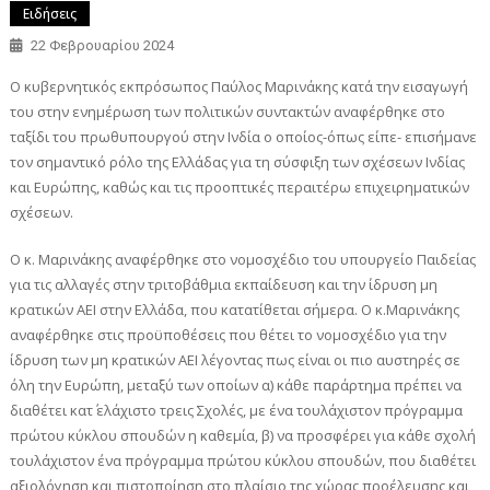
Ειδήσεις
22 Φεβρουαρίου 2024
Ο κυβερνητικός εκπρόσωπος Παύλος Μαρινάκης κατά την εισαγωγή
του στην ενημέρωση των πολιτικών συντακτών αναφέρθηκε στο
ταξίδι του πρωθυπουργού στην Ινδία ο οποίος-όπως είπε- επισήμανε
τον σημαντικό ρόλο της Ελλάδας για τη σύσφιξη των σχέσεων Ινδίας
και Ευρώπης, καθώς και τις προοπτικές περαιτέρω επιχειρηματικών
σχέσεων.
Ο κ. Μαρινάκης αναφέρθηκε στο νομοσχέδιο του υπουργείο Παιδείας
για τις αλλαγές στην τριτοβάθμια εκπαίδευση και την ίδρυση μη
κρατικών ΑΕΙ στην Ελλάδα, που κατατίθεται σήμερα. Ο κ.Μαρινάκης
αναφέρθηκε στις προϋποθέσεις που θέτει το νομοσχέδιο για την
ίδρυση των μη κρατικών ΑΕΙ λέγοντας πως είναι οι πιο αυστηρές σε
όλη την Ευρώπη, μεταξύ των οποίων α) κάθε παράρτημα πρέπει να
διαθέτει κατ΄ ελάχιστο τρεις Σχολές, με ένα τουλάχιστον πρόγραμμα
πρώτου κύκλου σπουδών η καθεμία, β) να προσφέρει για κάθε σχολή
τουλάχιστον ένα πρόγραμμα πρώτου κύκλου σπουδών, που διαθέτει
αξιολόγηση και πιστοποίηση στο πλαίσιο της χώρας προέλευσης και