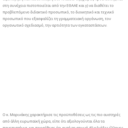
στη συνέχεια πιστοποιείται από την ΕΘΑΑΕ και γ) να διαθέτει το
προβλεπόμενο διδακτικό προσωπικό, το διοικητικό και τεχνικό
προσωπικό που εξασφαλίζει τη γραμματειακή οργάνωση, τον
οργανωτικό σχεδιασμό, την αρτιότητα των εγκαταστάσεων.
Ο κ. Μαρινάκης χαρακτήρισε τις προϋποθέσεις ως τις πιο αυστηρές
από άλλη ευρωπαϊκή χώρα, είπε ότι αξιολογούνται όλα τα
πανεπιστήμια, και προσέθεσε ότι αυτή τη στιγμή 40 χιλιάδες έλληνες