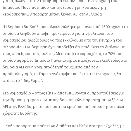
για τις αλλαγές στην Τριτοβάθμια Εκπαίδευση, την ενίσχυση του
Δημόσιου Πανεπιστημίου και την ίδρυση μη κρατικών, μη
κερδοσκοπικών παραρτημάτων ξένων ΑΕΙ στην Ελλάδα.
“Η δημόσια διαβούλευση ολοκληρώθηκε με πάνω από 1500 σχόλια τα
οποία θα ληφθούν υπόψη προκειμένου για την βελτίωση του
νομοσχεδίου, χωρίς όμως να παρεκκλίνουμε από την κεντρική του
φιλοσοφία. Η Κυβέρνηση έχει αποδείξει ότι επιδιώκει το διάλογο με
τους φορείς και τους πολίτες. Μέσα από το νομοσχέδιο, το 70% του
οποίου αφορά το Δημόσιο Πανεπιστήμιο, παρέχονται ελευθερίες στα
δημόσια ΑΕΙ και η χρηματοδότησή τους μέσα από τον
προϋπολογισμό, το Ταμείο Ανάκαμψης και έκτακτες ενισχύσεις θα
φτάσει το 1 δις. Ευρώ”.
Στο νομοσχέδιο – όπως είπε – αποτυπώνονται οι προϋποθέσεις για
την ίδρυση, μη κρατικών μη κερδοσκοπικών παραρτημάτων ξένων
ΑΕΙ στην Ελλάδα, με τα πιο αυστηρά κριτήρια από οποιαδήποτε άλλη
χώρα της Ευρώπης.
– Κάθε παράρτημα πρέπει να διαθέτει κατ΄ ελάχιστο τρεις Σχολές, με