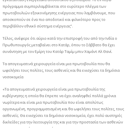
πρόγραμμα συμπεριλαμβάνεται στο ευρύτερο πλέγμα των
πρωτοβουλιών εξοικονόμησης ενέργειας που λαμβάνουμε, που
αποσκοπούν σε ένα πιο αποδοτικό και φιλικότερο προς το
περιβάλλον εθνικό σύστημα ενέργειας”.
Τέλος, ανέφερε ότι αύριο κατά την επιστροφή του από την Ινδία ο
Πρωθυπουργός μεταβαίνει στο Κατάρ, όπου το Σάββατο θα έχει
συνάντηση με τον Εμίρη του Κατάρ Ταμίμ μπιν Χαμάντ Αλ Θανί.
Τα απογευματινά χειρουργεία είναι μια πρωτοβουλία που θα
ωφελήσει τους πολίτες, τους ασθενείς και θα ενισχύσει τα δημόσια
νοσοκομεία
«Τα απογευματινά χειρουργεία είναι μια πρωτοβουλία της
κυβέρνησης η οποία θα έπρεπε να έχει αναληφθεί πολλά χρόνια
νωρίτερα και είναι μια πρωτοβουλία που είναι απολύτως
οργανωμένη, προγραμματισμένη και θα ωφελήσει τους πολίτες, τους
ασθενείς. Θα ενισχύσει τα δημόσια νοσοκομεία, έχει πολύ αυστηρές
δικλείδες για την λειτουργία της και για την προστασία των ασθενών