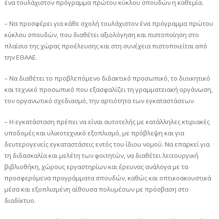
ένα τουλάχιστον πρόγραμμα πρώτου κύκλου σπουδών η καθεμία.
– Να προσφέρει για κάθε σχολή τουλάχιστον ένα πρόγραμμα πρώτου
κύκλου σπουδών, που διαθέτει αξιολόγηση και πιστοποίηση στο
πλαίσιο της χώρας προέλευσης και στη συνέχεια πιστοποιείται από
την ΕΘΑΑΕ.
– Να διαθέτει το προβλεπόμενο διδακτικό προσωπικό, το διοικητικό
και τεχνικό προσωπικό που εξασφαλίζει τη γραμματειακή οργάνωση,
τον οργανωτικό σχεδιασμό, την αρτιότητα των εγκαταστάσεων.
– Η εγκατάσταση πρέπει να είναι αυτοτελής με κατάλληλες κτιριακές
υποδομές και υλικοτεχνικό εξοπλισμό, με πρόβλεψη και για
δευτερογενείς εγκαταστάσεις εντός του ίδιου νομού. Να επαρκεί για
τη διδασκαλία και μελέτη των φοιτητών, να διαθέτει λειτουργική
βιβλιοθήκη, χώρους εργαστηρίων και έρευνας ανάλογα με τα
προσφερόμενα προγράμματα σπουδών, καθώς και οπτικοακουστικά
μέσα και εξοπλισμένη αίθουσα πολυμέσων με πρόσβαση στο
διαδίκτυο.