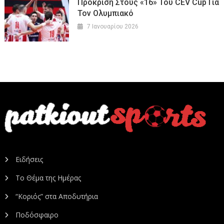
Πρόκριση Στους «16» Του CEV Cup Για
Τον Ολυμπιακό
7 Ιανουαρίου 2026
Ειδήσεις
Το Θέμα της Ημέρας
“Κοριός” στα Αποδυτήρια
Ποδόσφαιρο