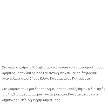
Στα νερά της λίμνης βούτηξαν αρκετά παιδιά και τον σταυρό έπιασε ο
Χρήστος Παπακώστας, γιος του αντιδημάρχου Καθαριότητας και
Ανακύκλωσης του Δήμου Κιλκίς, Κωνσταντίνου Παπακώστα.
Στη Δοϊράνη την Πρόεδρο της Δημοκρατίας υποδέχθηκαν ο διοικητής
της 1ης Στρατιάς, αντιστράτηγος Δημόκριτος Κωνσταντάκος και ο
δήμαρχος Κιλκίς, Δημήτρης Κυριακίδης.