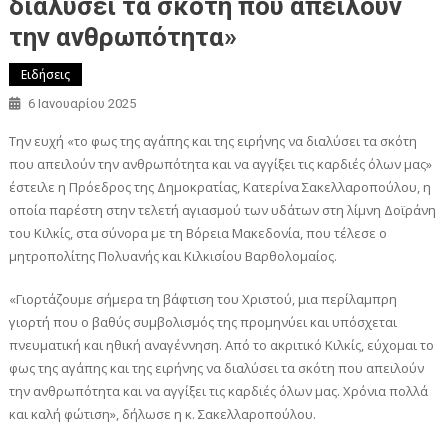
διαλύσει τα σκότη που απειλούν
την ανθρωπότητα»
Ειδήσεις
6 Ιανουαρίου 2025
Την ευχή «το φως της αγάπης και της ειρήνης να διαλύσει τα σκότη
που απειλούν την ανθρωπότητα και να αγγίξει τις καρδιές όλων μας»
έστειλε η Πρόεδρος της Δημοκρατίας, Κατερίνα Σακελλαροπούλου, η
οποία παρέστη στην τελετή αγιασμού των υδάτων στη λίμνη Δοϊράνη
του Κιλκίς, στα σύνορα με τη Βόρεια Μακεδονία, που τέλεσε ο
μητροπολίτης Πολυανής και Κιλκισίου Βαρθολομαίος.
«Γιορτάζουμε σήμερα τη βάφτιση του Χριστού, μια περίλαμπρη
γιορτή που ο βαθύς συμβολισμός της προμηνύει και υπόσχεται
πνευματική και ηθική αναγέννηση. Από το ακριτικό Κιλκίς, εύχομαι το
φως της αγάπης και της ειρήνης να διαλύσει τα σκότη που απειλούν
την ανθρωπότητα και να αγγίξει τις καρδιές όλων μας. Χρόνια πολλά
και καλή φώτιση», δήλωσε η κ. Σακελλαροπούλου.