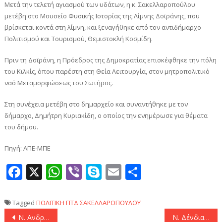
Μετά την τελετή αγιασμού των υδάτων, η κ. Σακελλαροπούλου
μετέβη στο Μουσείο Φυσικής Ιστορίας της Λίμνης Δοϊράνης, που
βρίσκεται κοντά στη λίμνη, και ξεναγήθηκε από τον αντιδήμαρχο
Πολιτισμού και Τουρισμού, Θεμιστοκλή Κοσμίδη.
Πριν τη Δοϊράνη, η Πρόεδρος της Δημοκρατίας επισκέφθηκε την πόλη
του Κιλκίς, όπου παρέστη στη Θεία Λειτουργία, στον μητροπολιτικό
ναό Μεταμορφώσεως του Σωτήρος.
Στη συνέχεια μετέβη στο δημαρχείο και συναντήθηκε με τον
δήμαρχο, Δημήτρη Κυριακίδη, ο οποίος την ενημέρωσε για θέματα
του δήμου.
Πηγή: ΑΠΕ-ΜΠΕ
Facebook
X
WhatsApp
Viber
Skype
Email
Μοιραστεί
Tagged
ΠΟΛΙΤΙΚΗ
ΠΤΔ
ΣΑΚΕΛΛΑΡΟΠΟΥΛΟΥ
Πλοήγηση
Ν. Ανδρουλάκης: «Εύχομαι η πατρίδα μας να βαδίσει σε δρόμους οικονομικής ανάπτυξης και κοινωνικής δικαιοσύνης σε μια εποχή πολλαπλών κρίσεων. Αυτό είναι το δικό μας χρέος»
Ν. Δένδιας: «Η Ελλάδα διαθέτει την εθνική ισχύ και βούληση εφαρμογής των συμφωνιών που έχει υπογράψει – Και επί του πεδίου»