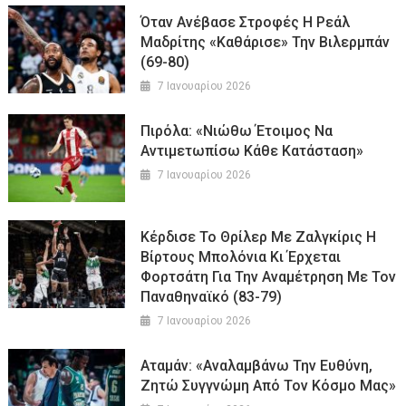
Όταν Ανέβασε Στροφές Η Ρεάλ
Μαδρίτης «καθάρισε» Την Βιλερμπάν
(69-80)
7 Ιανουαρίου 2026
Πιρόλα: «Νιώθω Έτοιμος Να
Αντιμετωπίσω Κάθε Κατάσταση»
7 Ιανουαρίου 2026
Κέρδισε Το Θρίλερ Με Ζαλγκίρις Η
Βίρτους Μπολόνια Κι Έρχεται
Φορτσάτη Για Την Αναμέτρηση Με Τον
Παναθηναϊκό (83-79)
7 Ιανουαρίου 2026
Αταμάν: «Αναλαμβάνω Την Ευθύνη,
Ζητώ Συγγνώμη Από Τον Κόσμο Μας»