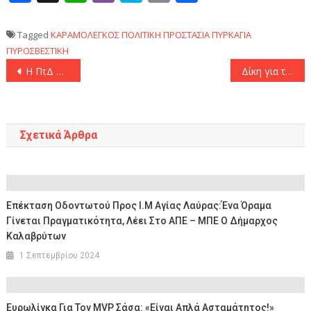
Tagged
ΚΑΡΑΜΟΛΕΓΚΟΣ
ΠΟΛΙΤΙΚΗ ΠΡΟΣΤΑΣΙΑ
ΠΥΡΚΑΓΙΑ
ΠΥΡΟΣΒΕΣΤΙΚΗ
Πλοήγηση
Η ΠτΔ Κατερίνα Σακελλαροπούλου επισκέφθηκε το Σισμανόγλειο Νοσοκομείο
Δίκη για το Μάτι: «Δεν έχω ευθύνη για το επιχειρησιακό μέρος. Υπήρχαν υπηρεσιακές διαταγές» απολογήθηκε ο τότε υπαρχηγός της Πυροσβεστικής
άρθρων
Σχετικά Άρθρα
Επέκταση Οδοντωτού Προς Ι.Μ Αγίας Λαύρας:Ένα Όραμα
Γίνεται Πραγματικότητα, Λέει Στο ΑΠΕ – ΜΠΕ Ο Δήμαρχος
Καλαβρύτων
1 Σεπτεμβρίου 2024
Ευρωλίγκα Για Τον MVP Σάσα: «Είναι Απλά Ασταμάτητος!»