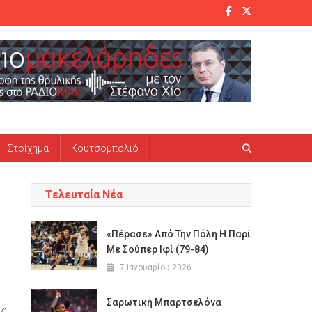
Στοίχημα
Κουτσομπολιό
Τελευταία Νέα
«Πέρασε» Από Την Πόλη Η Παρί
Με Σούπερ Ιφί (79-84)
7 Ιανουαρίου 2026
Σαρωτική Μπαρτσελόνα
ν”