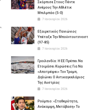
Σκόρπισε Στους Πέντε
Ανέμους Την Αθλέτικ
Μπιλμπάο (5-0)
7 Ιανουαρίου 2026
».
Εξαιρετικός Πανιώνιος
Υπέταξε Την Μπούντουτσνοστ
(97-85)
7 Ιανουαρίου 2026
Γροιλανδία: Η ΕΕ Πρέπει Να
Ετοιμάσει Κυρώσεις Για Να
«αποτρέψει» Τον Τραμπ,
Δηλώνει Ο Αντικαγκελάριος
Της Αυστρίας
7 Ιανουαρίου 2026
Ρούμπιο: «Σταθερότητα,
Ανάκαμψη, Μετάβαση» Το