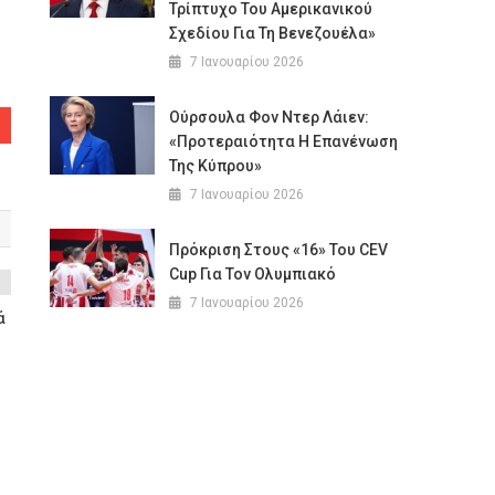
Τρίπτυχο Του Αμερικανικού
Σχεδίου Για Τη Βενεζουέλα»
7 Ιανουαρίου 2026
Ούρσουλα Φον Ντερ Λάιεν:
«Προτεραιότητα Η Επανένωση
Της Κύπρου»
7 Ιανουαρίου 2026
Πρόκριση Στους «16» Του CEV
Cup Για Τον Ολυμπιακό
7 Ιανουαρίου 2026
ά