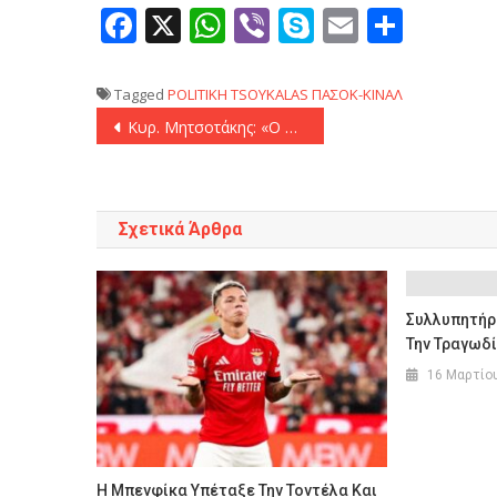
Facebook
X
WhatsApp
Viber
Skype
Email
Μοιρ
Tagged
POLITIKH
TSOYKALAS
ΠΑΣΟΚ-ΚΙΝΑΛ
Πλοήγηση
Κυρ. Μητσοτάκης: «Ο Κωνσταντίνος Τασούλας υποψήφιος Πρόεδρος της Δημοκρατίας»
άρθρων
Σχετικά Άρθρα
Συλλυπητήρι
Την Τραγωδί
16 Μαρτίο
Η Μπενφίκα Υπέταξε Την Τοντέλα Και