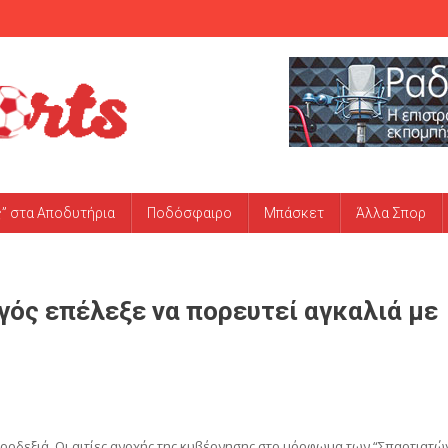
ς” στα Αποδυτήρια
Ποδόσφαιρο
Μπάσκετ
Άλλα Σπορ
ός επέλεξε να πορευτεί αγκαλιά με
ροδεξιά. Οι αιτίες ανοχής της κυβέρνησης στο μόρφωμα των “Σπαρτιατώ