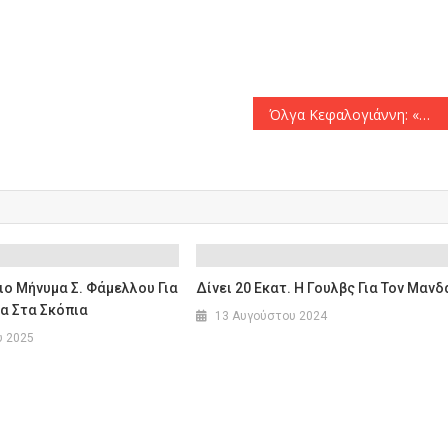
αστείτε
Όλγα Κεφαλογιάννη: «Με συντονισμένες προσπάθειες και καινοτόμες δράσεις, η Ελλάδα πρωτοπορεί προσφέροντας αξιόπιστες, ασφαλείς και ποιοτικές υπηρεσίες φιλοξενίας»
ο Μήνυμα Σ. Φάμελλου Για
Δίνει 20 Εκατ. Η Γουλβς Για Τον Μανδ
α Στα Σκόπια
13 Αυγούστου 2024
υ 2025