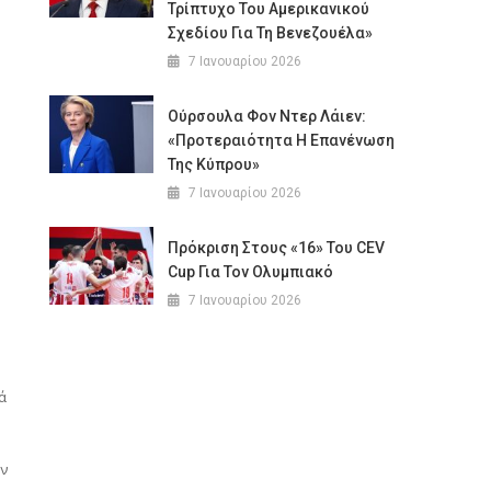
Τρίπτυχο Του Αμερικανικού
Σχεδίου Για Τη Βενεζουέλα»
7 Ιανουαρίου 2026
Ούρσουλα Φον Ντερ Λάιεν:
«Προτεραιότητα Η Επανένωση
Της Κύπρου»
7 Ιανουαρίου 2026
Πρόκριση Στους «16» Του CEV
Cup Για Τον Ολυμπιακό
7 Ιανουαρίου 2026
ά
ών