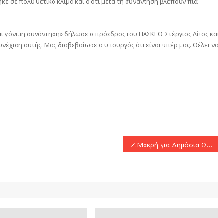
 σε πολύ θετικό κλίμα και ο ότι μετά τη συνάντηση βλέπουν πια
αι γόνιμη συνάντηση» δήλωσε ο πρόεδρος του ΠΑΣΚΕΘ, Στέργιος Λίτος κα
υνέχιση αυτής. Μας διαβεβαίωσε ο υπουργός ότι είναι υπέρ μας. Θέλει ν
αστείτε
Ζ.Μακρή για Δημόσια Ωνάσεια Σχολεία: «Κεντρική επιλογή ίσες ευκαιρίες για όλους – Επιφυλάξεις και αντιρρήσεις από την αντιπολίτευση»