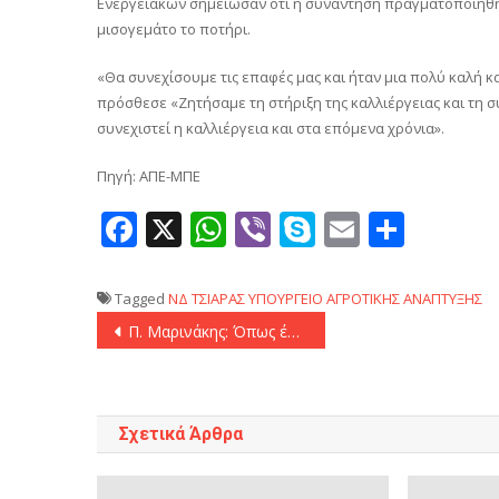
Ενεργειακών σημείωσαν ότι η συνάντηση πραγματοποιήθηκε
μισογεμάτο το ποτήρι.
«Θα συνεχίσουμε τις επαφές μας και ήταν μια πολύ καλή κ
πρόσθεσε «Ζητήσαμε τη στήριξη της καλλιέργειας και τη σ
συνεχιστεί η καλλιέργεια και στα επόμενα χρόνια».
Πηγή: ΑΠΕ-ΜΠΕ
Facebook
X
WhatsApp
Viber
Skype
Email
Μοιρ
Tagged
ΝΔ
ΤΣΙΑΡΑΣ
ΥΠΟΥΡΓΕΙΟ ΑΓΡΟΤΙΚΗΣ ΑΝΑΠΤΥΞΗΣ
Πλοήγηση
Π. Μαρινάκης: Όπως έλεγαν και οι αρχαίοι ημών πρόγονοι κ. Τσίπρα, «Κρείττον του λαλείν το σιγάν»
άρθρων
Σχετικά Άρθρα