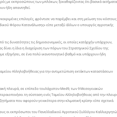
 φορές με εκπροσώπους των μπλόκων, ξεκαθαρίζοντας ότι βασικά αιτήματα
ουν ήδη απαντηθεί.
κεκριμένες επιλογές, φρόντισε να παρέμβει και στη μείωση του κόστους
ιδικού Φόρου Κατανάλωσης» είπε μεταξύ άλλων ο υπουργός αγροτικής
πό τις δυνατότητες τις δημοσιονομικές, οι οποίες κατ΄αρχήν υπάρχουν,
 δίνει η ίδια η διαχείριση των πόρων του Στρατηγικού Σχεδίου της
ουμε εξηγήσει, σε ένα πολύ ικανοποιητικό βαθμό και υπάρχουν ήδη
 Ταμείου Αλληλοβοήθειας για την αντιμετώπιση εκτάκτων καταστάσεων
ακή πλευρά, σε επίπεδο τουλάχιστον Med9, των 9 Μεσογειακών
εραιοποιήσει τη σύσταση ενός Ταμείου Αλληλοβοήθειας από την πλευρ
ζητήματα που αφορούν γενικότερα στην κλιματική κρίση» είπε σχετικά.
τους οι εκπρόσωποι του Πανελλαδικού Αγροτικού Συλλόγου Καλλιεργητ