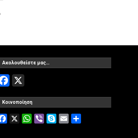
υ
Ακολουθείστε μας…
Facebook
X
Κοινοποίηση
Facebook
X
WhatsApp
Viber
Skype
Email
Μοιραστείτ