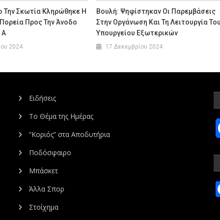
ο Την Σκωτία Κληρώθηκε Η
Βουλή: Ψηφίστηκαν Οι Παρεμβάσεις
 Πορεία Προς Την Άνοδο
Στην Οργάνωση Και Τη Λειτουργία Το
 Α
Υπουργείου Εξωτερικών
ίου 2024
17 Δεκεμβρίου 2024
Ειδήσεις
Το Θέμα της Ημέρας
“Κοριός” στα Αποδυτήρια
Ποδόσφαιρο
Μπάσκετ
Άλλα Σπορ
Στοίχημα