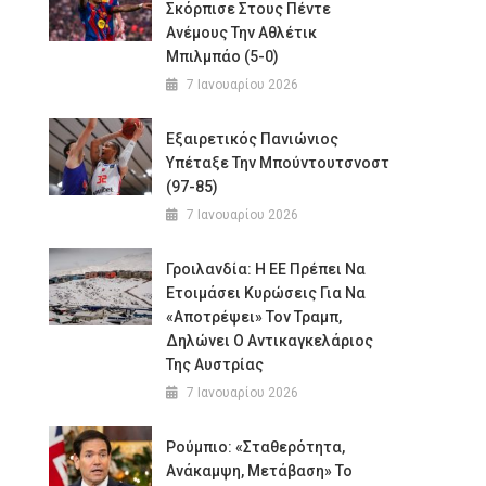
Σκόρπισε Στους Πέντε
Ανέμους Την Αθλέτικ
Μπιλμπάο (5-0)
7 Ιανουαρίου 2026
Εξαιρετικός Πανιώνιος
Υπέταξε Την Μπούντουτσνοστ
(97-85)
7 Ιανουαρίου 2026
Γροιλανδία: Η ΕΕ Πρέπει Να
Ετοιμάσει Κυρώσεις Για Να
«αποτρέψει» Τον Τραμπ,
Δηλώνει Ο Αντικαγκελάριος
Της Αυστρίας
7 Ιανουαρίου 2026
Ρούμπιο: «Σταθερότητα,
Ανάκαμψη, Μετάβαση» Το