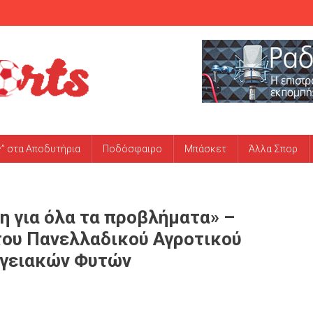
ς” στα Αποδυτήρια
Ποδόσφαιρο
Μπάσκετ
Άλλα Σπορ
ση για όλα τα προβλήματα» –
ου Πανελλαδικού Αγροτικού
ργειακών Φυτών