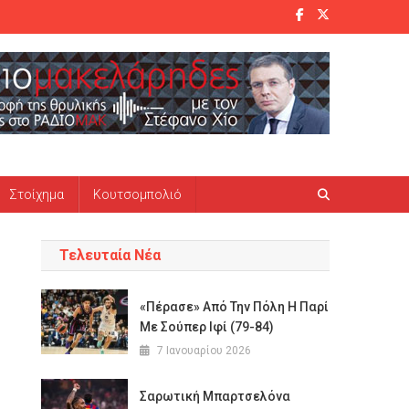
Στοίχημα
Κουτσομπολιό
Τελευταία Νέα
«Πέρασε» Από Την Πόλη Η Παρί
Με Σούπερ Ιφί (79-84)
7 Ιανουαρίου 2026
Σαρωτική Μπαρτσελόνα