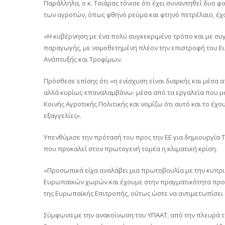
Παράλληλα, ο κ. Τσιάρας τόνισε ότι έχει συναντηθεί δυο
των αγροτών, όπως φθηνό ρεύμα και φτηνό πετρέλαιο, έχ
«Η κυβέρνηση με ένα πολύ συγκεκριμένο τρόπο και με συγ
παραγωγής, με νομοθετημένη πλέον την επιστροφή του Ε
Ανάπτυξής και Τροφίμων.
Πρόσθεσε επίσης ότι «η ενίσχυση είναι διαρκής και μέσα α
αλλά κυρίως-επαναλαμβάνω- μέσα από τα εργαλεία που μας
Κοινής Αγροτικής Πολιτικής και νομίζω ότι αυτό και το έχ
εξαγγελίες».
Υπενθύμισε την πρότασή του προς την ΕΕ για δημιουργία
που προκαλεί στον πρωτογενή τομέα η κλιματική κρίση.
«Προσωπικά είχα αναλάβει μια πρωτοβουλία με την κυπρι
Ευρωπαϊκών χωρών και έχουμε στην πραγματικότητα προτ
της Ευρωπαϊκής Επιτροπής, ούτως ώστε να αντιμετωπίσει 
Σύμφωνα με την ανακοίνωση του ΥΠΑΑΤ, από την πλευρά 