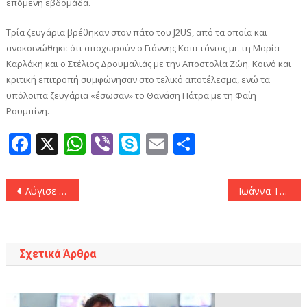
επόμενη εβδομάδα.
Τρία ζευγάρια βρέθηκαν στον πάτο του J2US, από τα οποία και
ανακοινώθηκε ότι αποχωρούν ο Γιάννης Καπετάνιος με τη Μαρία
Καρλάκη και ο Στέλιος Δρουμαλιάς με την Αποστολία Ζώη. Κοινό και
κριτική επιτροπή συμφώνησαν στο τελικό αποτέλεσμα, ενώ τα
υπόλοιπα ζευγάρια «έσωσαν» το Θανάση Πάτρα με τη Φαίη
Ρουμπίνη.
Facebook
X
WhatsApp
Viber
Skype
Email
Μοιραστεί
Πλοήγηση
Λύγισε την Τσέλσι και «φουλάρει» για το Κύπελλο η Μάντσεστερ Σίτι (1-0)
Ιωάννα Τούνη – Δημήτρης Αλεξάνδρου: Νέα βραδινή έξοδος για το ζευγάρι
άρθρων
Σχετικά Άρθρα