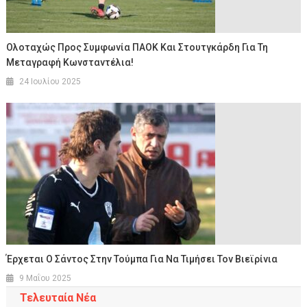
Ολοταχώς Προς Συμφωνία ΠΑΟΚ Και Στουτγκάρδη Για Τη
Μεταγραφή Κωνσταντέλια!
24 Ιουλίου 2025
Έρχεται Ο Σάντος Στην Τούμπα Για Να Τιμήσει Τον Βιεϊρίνια
9 Μαΐου 2025
Τελευταία Νέα