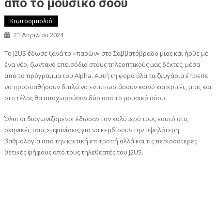
από το μουσικό σόου
Κουτσομπολιό
21 Απριλίου 2024
Το J2US έδωσε ξανά το «παρών» στο Σαββατόβραδο μιας και ήρθε με
ένα νέο, ζωντανό επεισόδιο στους τηλεοπτικούς μας δέκτες, μέσα
από το πρόγραμμα του Alpha. Αυτή τη φορά όλα τα ζευγάρια έπρεπε
να προσπαθήσουν διπλά να εντυπωσιάσουν κοινό και κριτές, μιας και
στο τέλος θα αποχωρούσαν δύο από το μουσικό σόου.
Όλοι οι διαγωνιζόμενοι έδωσαν τον καλύτερό τους εαυτό στις
σκηνικές τους εμφανίσεις για να κερδίσουν την υψηλότερη
βαθμολογία από την κριτική επιτροπή αλλά και τις περισσότερες
θετικές ψήφους από τους τηλεθεατές του J2US.