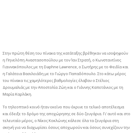
Στην πρώτη θέση του πίνακα της κατάταξης βρέθηκαν να ισοψηφούν
η Πηνελόπη Αναστασοπούλου με τον Ίαν Στρατή, ο Κωνσταντίνος
Γιαννακόπουλος με τη Daphne Lawrence, ο Σωτήρης με το Φειδία και
η Γαλάτεια Βασιλειάδη με το Γιώργο Παπαδόπουλο. Στο κάτω μέρος
του πίνακα τις χαμηλότερες βαθμολογίες έλαβαν ο Στέλιος
Δρουμαλιάς με την Αποστολία Ζώη και ο Γιάννης Καπετάνιος με τη
Μαρία Καρλάκη.
Το τηλεοπτικό κοινό ήταν εκείνο που έκρινε το τελικό αποτέλεσμα
και έδειξε το δρόμο της αποχώρησης σε δύο ζευγάρια. Γι’ αυτό και στο
τελευταίο μέρος, ο Νίκος Κοκλώνης κάλεσε όλα τα ζευγάρια στη
σκηνή για να διαχωρίσει όσους αποχωρούν και όσους συνεχίζουν την