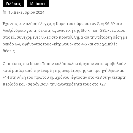
Ειδήσεις
Μπάσκετ
15 Δεκεμβρίου 2024
Έχοντας τον πλήρη έλεγχο, η Καρδίτσα σάρωσε τον Άρη 96-69 στο
Αλεξάνδρειο για τη δέκατη αγωνιστική της Stoiximan GBL κι έφτασε
στις έξι συνεχόμενες νίκες στο πρωτάθλημα και την τέταρτη θέση με
ρεκόρ 6-4, αφήνοντας τους «κίτρινους» στο 4-6 και στις χαμηλές
θέσεις.
Οι παίκτες του Νίκου Παπανικολόπουλου άρχισαν να «πυροβολούν
κατά ριπάς» από την έναρξη της αναμέτρησης και προηγήθηκαν με
+14 στη λήξη του πρώτου ημιχρόνου, έφτασαν στο +28 στην τέταρτη
περίοδο και «σφράγισαν» την ανωτερότητά τους στο +27.