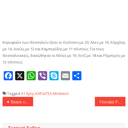
Κορυφαίοι των Θεσσαλών ήταν οι Ουότσον με 20, Αλεν με 16, Χόρχλερ
με 14, Λιούις με 12 και Καμπερίδης με 11 πόντους. Για τους
Θεσσαλονικείς, δασώθηκαν οι Νόλεϊ με 19, Χοτζ με 18 και Ρόμπερτς με
12 πόντους.
Facebook
X
WhatsApp
Viber
Skype
Email
Μοιραστεί
Tagged
Α1
Άρης
ΚΑΡΔΙΤΣΑ
Μπάσκετ
Πλοήγηση
Έκανε «σεφτέ» στην έδρα του ο Βόλος! (2-1)
Γενναία Ράγιο Βαγιεκάνο πήρε 3-3 από την Ρεάλ Mαδρίτης!
άρθρων