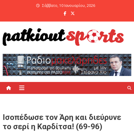
Skip
Σάββατο, 10 Ιανουαρίου, 2026
to
content
PatKiout Sports
Ό,τι θες να μάθεις στο patkiout – Όλα τα Αθλητικά Νέα
Ισοπέδωσε τον Άρη και διεύρυνε
το σερί η Καρδίτσα! (69-96)