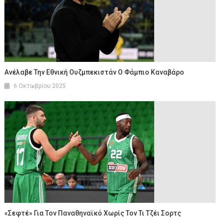
Ανέλαβε Την Εθνική Ουζμπεκιστάν Ο Φάμπιο Καναβάρο
6 Οκτωβρίου 2025
«Σεφτέ» Για Τον Παναθηναϊκό Χωρίς Τον Τι Τζέι Σορτς