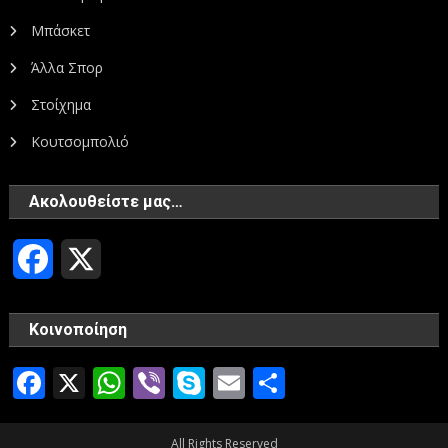
Μπάσκετ
Άλλα Σπορ
Στοίχημα
Κουτσομπολιό
Ακολουθείστε μας…
Facebook
X
Κοινοποίηση
Facebook
X
WhatsApp
Viber
Skype
Email
Μοιραστεί
All Rights Reserved