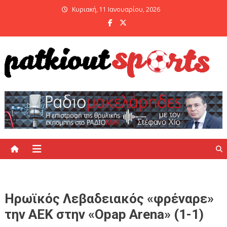
Skip
Κυριακή, 11 Ιανουαρίου, 2026
to
content
PatKiout Sports
Ό,τι θες να μάθεις στο patkiout – Όλα τα Αθλητικά Νέα
Ηρωϊκός Λεβαδειακός «φρέναρε»
την ΑΕΚ στην «Opap Arena» (1-1)