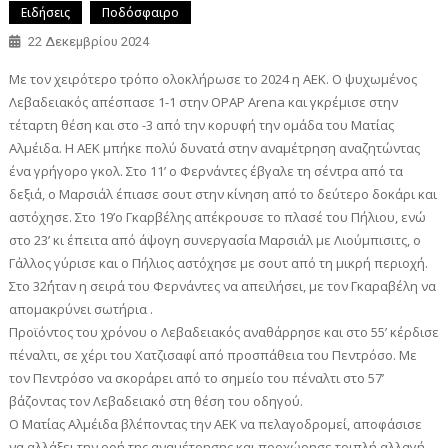
Ειδήσεις
Ποδόσφαιρο
22 Δεκεμβρίου 2024
Με τον χειρότερο τρόπο ολοκλήρωσε το 2024 η ΑΕΚ. Ο ψυχωμένος
Λεβαδειακός απέσπασε 1-1 στην OPAP Arena και γκρέμισε στην
τέταρτη θέση και στο -3 από την κορυφή την ομάδα του Ματίας
Αλμέιδα. H AEK μπήκε πολύ δυνατά στην αναμέτρηση αναζητώντας
ένα γρήγορο γκολ. Στο 11’ ο Φερνάντες έβγαλε τη σέντρα από τα
δεξιά, ο Μαρσιάλ έπιασε σουτ στην κίνηση από το δεύτερο δοκάρι και
αστόχησε. Στο 19’ο Γκαρβέλης απέκρουσε το πλασέ του Πήλιου, ενώ
στο 23’ κι έπειτα από άψογη συνεργασία Μαρσιάλ με Λιούμπισιτς, ο
Γάλλος γύρισε και ο Πήλιος αστόχησε με σουτ από τη μικρή περιοχή.
Στο 32΄ήταν η σειρά του Φερνάντες να απειλήσει, με τον Γκαραβέλη να
απομακρύνει σωτήρια .
Προϊόντος του χρόνου ο Λεβαδειακός αναθάρρησε και στο 55’ κέρδισε
πέναλτι, σε χέρι του Χατζισαφί από προσπάθεια του Πεντρόσο. Με
τον Πεντρόσο να σκοράρει από το σημείο του πέναλτι στο 57’
βάζοντας τον Λεβαδειακό στη θέση του οδηγού.
Ο Ματίας Αλμέιδα βλέποντας την ΑΕΚ να πελαγοδρομεί, αποφάσισε
να αλλάξει την ροή της αναμέτρησης και προχώρησε τριπλή αλλαγή