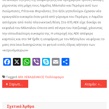
ρίχνοντας στη μάχη τους Λαμέλα, Μάνταλο και Περέιρα αντί των
Λιούμπισιτς, Ρότα και Φερνάντες. Στο 62΄οι γηπεδούχοι έχασαν νέα
κραυγαλέα ευκαιρία όταν μετά από γύρισμα του Περέιρα, ο Λαμέλα
αστόχησε από πολύ πλεονεκτική θέση. Στο 67΄η ΑΕΚ είχε δοκάρι σε
κεφαλιά του Μάνταλου έπειτα από σέντρα του Χατζισαφί, χάνοντας
την σπουδαιότερη ευκαιρία της. Η υπεροχή της ΑΕΚ απέφερε
καρπούς και στο 94’ ήρθε η ισοφάριση με τον Μήτογλου να φέρνει το
ματς στα ίσια διατηρώντας το φετινό εντός έδρας αήττητο των
«κιτρινόμαυρων»
Facebook
X
WhatsApp
Viber
Skype
Email
Μοιραστεί
Tagged
AEK
ΛΕΒΑΔΕΙΑΚΟΣ
Ποδόσφαιρο
Πλοήγηση
Σαρωτικός Παναθηναϊκός διέλυσε τον Άρη με σούπερ Σαμοντούροφ! (126-74)
Αταμάν: «Κοιτάμε 3-4 παίκτες, μέσα σε αυτούς ο Γκέιμπριελ »
άρθρων
Σχετικά Άρθρα