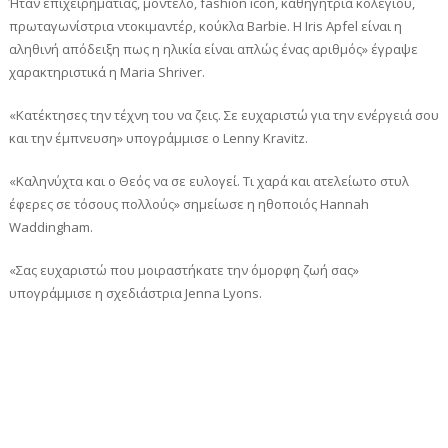
Ήταν επιχειρηματίας, μοντέλο, fashion icon, καθηγήτρια κολεγίου,
πρωταγωνίστρια ντοκιμαντέρ, κούκλα Barbie. Η Iris Apfel είναι η
αληθινή απόδειξη πως η ηλικία είναι απλώς ένας αριθμός» έγραψε
χαρακτηριστικά η Maria Shriver.
«Κατέκτησες την τέχνη του να ζεις. Σε ευχαριστώ για την ενέργειά σου
και την έμπνευση» υπογράμμισε ο Lenny Kravitz.
«Καληνύχτα και ο Θεός να σε ευλογεί. Τι χαρά και ατελείωτο στυλ
έφερες σε τόσους πολλούς» σημείωσε η ηθοποιός Hannah
Waddingham.
«Σας ευχαριστώ που μοιραστήκατε την όμορφη ζωή σας»
υπογράμμισε η σχεδιάστρια Jenna Lyons.