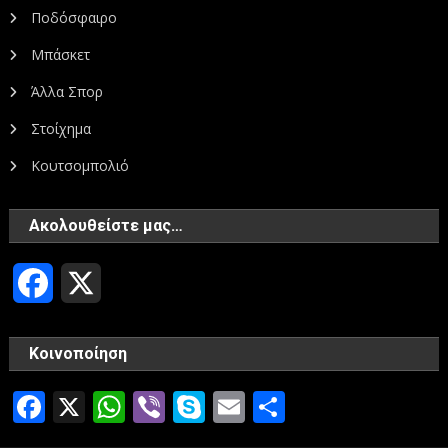
Ποδόσφαιρο
Μπάσκετ
Άλλα Σπορ
Στοίχημα
Κουτσομπολιό
Ακολουθείστε μας…
Facebook
X
Κοινοποίηση
Facebook
X
WhatsApp
Viber
Skype
Email
Μοιραστεί