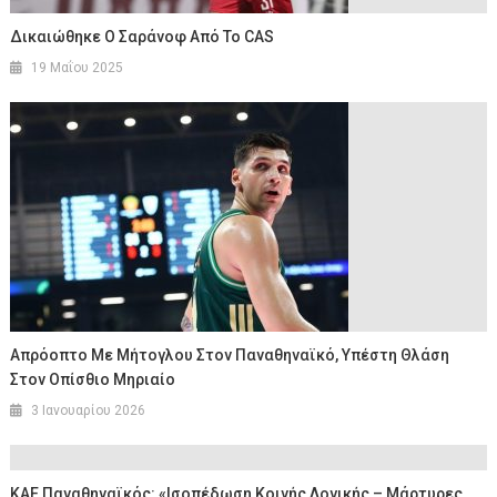
Δικαιώθηκε Ο Σαράνοφ Από Το CAS
19 Μαΐου 2025
Απρόοπτο Με Μήτογλου Στον Παναθηναϊκό, Υπέστη Θλάση
Στον Οπίσθιο Μηριαίο
3 Ιανουαρίου 2026
ΚΑΕ Παναθηναϊκός: «Ισοπέδωση Κοινής Λογικής – Μάρτυρες