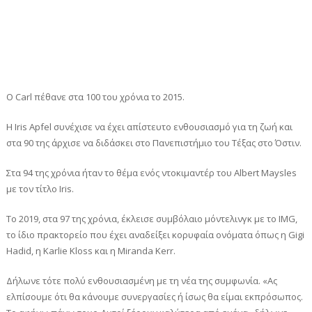
Ο Carl πέθανε στα 100 του χρόνια το 2015.
Η Iris Apfel συνέχισε να έχει απίστευτο ενθουσιασμό για τη ζωή και
στα 90 της άρχισε να διδάσκει στο Πανεπιστήμιο του Τέξας στο Όστιν.
Στα 94 της χρόνια ήταν το θέμα ενός ντοκιμαντέρ του Albert Maysles
με τον τίτλο Iris.
To 2019, στα 97 της χρόνια, έκλεισε συμβόλαιο μόντελινγκ με το IMG,
το ίδιο πρακτορείο που έχει αναδείξει κορυφαία ονόματα όπως η Gigi
Hadid, η Karlie Kloss και η Miranda Kerr.
Δήλωνε τότε πολύ ενθουσιασμένη με τη νέα της συμφωνία. «Ας
ελπίσουμε ότι θα κάνουμε συνεργασίες ή ίσως θα είμαι εκπρόσωπος.