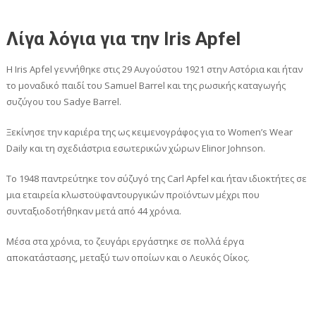
Λίγα λόγια για την Iris Apfel
H Iris Apfel γεννήθηκε στις 29 Αυγούστου 1921 στην Αστόρια και ήταν
το μοναδικό παιδί του Samuel Barrel και της ρωσικής καταγωγής
συζύγου του Sadye Barrel.
Ξεκίνησε την καριέρα της ως κειμενογράφος για το Women’s Wear
Daily και τη σχεδιάστρια εσωτερικών χώρων Elinor Johnson.
To 1948 παντρεύτηκε τον σύζυγό της Carl Apfel και ήταν ιδιοκτήτες σε
μια εταιρεία κλωστοϋφαντουργικών προϊόντων μέχρι που
συνταξιοδοτήθηκαν μετά από 44 χρόνια.
Μέσα στα χρόνια, το ζευγάρι εργάστηκε σε πολλά έργα
αποκατάστασης, μεταξύ των οποίων και ο Λευκός Οίκος.