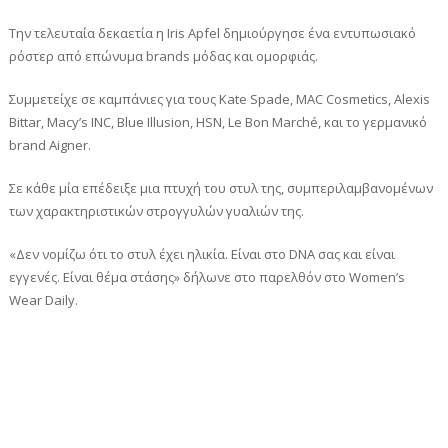
Την τελευταία δεκαετία η Iris Apfel δημιούργησε ένα εντυπωσιακό
ρόστερ από επώνυμα brands μόδας και ομορφιάς.
Συμμετείχε σε καμπάνιες για τους Kate Spade, MAC Cosmetics, Alexis
Bittar, Macy’s INC, Blue Illusion, HSN, Le Bon Marché, και το γερμανικό
brand Aigner.
Σε κάθε μία επέδειξε μια πτυχή του στυλ της, συμπεριλαμβανομένων
των χαρακτηριστικών στρογγυλών γυαλιών της.
«Δεν νομίζω ότι το στυλ έχει ηλικία. Είναι στο DNA σας και είναι
εγγενές. Είναι θέμα στάσης» δήλωνε στο παρελθόν στο Women’s
Wear Daily.