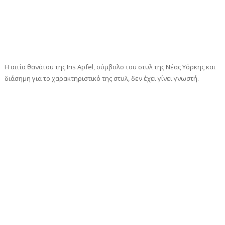
H αιτία θανάτου της Iris Apfel, σύμβολο του στυλ της Νέας Υόρκης και
διάσημη για το χαρακτηριστικό της στυλ, δεν έχει γίνει γνωστή.