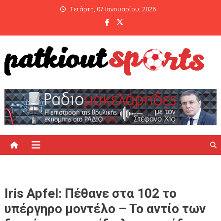
Skip
Τετάρτη, 07 Ιανουαρίου, 2026
to
content
PatKiout Sports
Ό,τι θες να μάθεις στο patkiout – Όλα τα Αθλητικά Νέα
Iris Apfel: Πέθανε στα 102 το
υπέργηρο μοντέλο – Το αντίο των