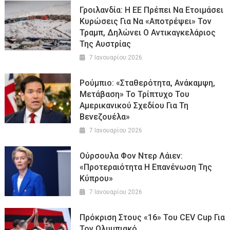
Γροιλανδία: Η ΕΕ Πρέπει Να Ετοιμάσει
Κυρώσεις Για Να «αποτρέψει» Τον
Τραμπ, Δηλώνει Ο Αντικαγκελάριος
Της Αυστρίας
7 Ιανουαρίου 2026
Ρούμπιο: «Σταθερότητα, Ανάκαμψη,
Μετάβαση» Το Τρίπτυχο Του
Αμερικανικού Σχεδίου Για Τη
Βενεζουέλα»
7 Ιανουαρίου 2026
Ούρσουλα Φον Ντερ Λάιεν:
«Προτεραιότητα Η Επανένωση Της
Κύπρου»
7 Ιανουαρίου 2026
Πρόκριση Στους «16» Του CEV Cup Για
Τον Ολυμπιακό