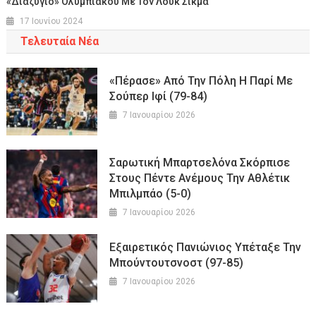
«Διαζύγιο» Ολυμπιακού Με Τον Λουκ Σίκμα
17 Ιουνίου 2024
Τελευταία Νέα
«Πέρασε» Από Την Πόλη Η Παρί Με
Σούπερ Ιφί (79-84)
7 Ιανουαρίου 2026
Σαρωτική Μπαρτσελόνα Σκόρπισε
Στους Πέντε Ανέμους Την Αθλέτικ
Μπιλμπάο (5-0)
7 Ιανουαρίου 2026
Εξαιρετικός Πανιώνιος Υπέταξε Την
Μπούντουτσνοστ (97-85)
7 Ιανουαρίου 2026