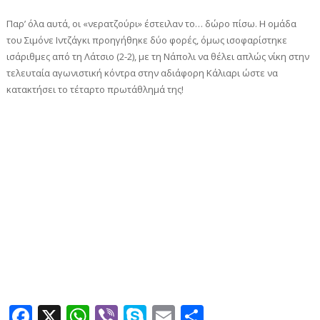
Παρ’ όλα αυτά, οι «νερατζούρι» έστειλαν το… δώρο πίσω. Η ομάδα
του Σιμόνε Ιντζάγκι προηγήθηκε δύο φορές, όμως ισοφαρίστηκε
ισάριθμες από τη Λάτσιο (2-2), με τη Νάπολι να θέλει απλώς νίκη στην
τελευταία αγωνιστική κόντρα στην αδιάφορη Κάλιαρι ώστε να
κατακτήσει το τέταρτο πρωτάθλημά της!
Facebook
X
WhatsApp
Viber
Skype
Email
Μοιραστεί