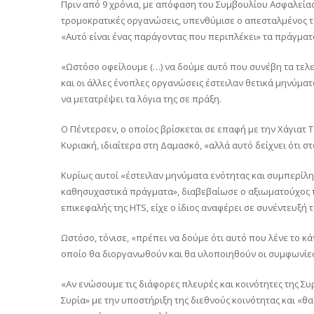
Πριν από 9 χρόνια, με απόφαση του Συμβουλίου Ασφαλείας
τρομοκρατικές οργανώσεις, υπενθύμισε ο απεσταλμένος τ
«Αυτό είναι ένας παράγοντας που περιπλέκει» τα πράγματ
«Ωστόσο οφείλουμε (…) να δούμε αυτό που συνέβη τα τελευ
και οι άλλες ένοπλες οργανώσεις έστειλαν θετικά μηνύματ
να μετατρέψει τα λόγια της σε πράξη.
Ο Πέντερσεν, ο οποίος βρίσκεται σε επαφή με την Χάγιατ Τ
Κυριακή, ιδιαίτερα στη Δαμασκό, «αλλά αυτό δείχνει ότι στ
Κυρίως αυτοί «έστειλαν μηνύματα ενότητας και συμπερίληψ
καθησυχαστικά πράγματα», διαβεβαίωσε ο αξιωματούχος το
επικεφαλής της HTS, είχε ο ίδιος αναφέρει σε συνέντευξή 
Ωστόσο, τόνισε, «πρέπει να δούμε ότι αυτό που λένε το κά
οποίο θα διοργανωθούν και θα υλοποιηθούν οι συμφωνίες 
«Αν ενώσουμε τις διάφορες πλευρές και κοινότητες της Συρ
Συρία» με την υποστήριξη της διεθνούς κοινότητας και «