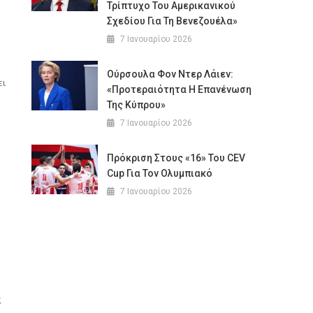
Τρίπτυχο Του Αμερικανικού
Σχεδίου Για Τη Βενεζουέλα»
7 Ιανουαρίου 2026
Ούρσουλα Φον Ντερ Λάιεν:
ει
«Προτεραιότητα Η Επανένωση
Της Κύπρου»
7 Ιανουαρίου 2026
Πρόκριση Στους «16» Του CEV
Cup Για Τον Ολυμπιακό
7 Ιανουαρίου 2026
ς