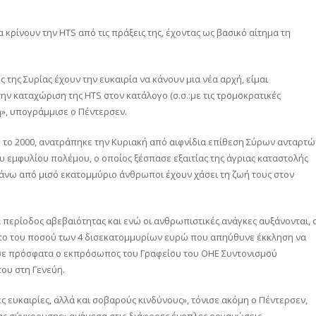
κρίνουν την HTS από τις πράξεις της, έχοντας ως βασικό αίτημα τη
ς της Συρίας έχουν την ευκαιρία να κάνουν μια νέα αρχή, είμαι
την καταχώριση της HTS στον κατάλογο (σ.σ.:με τις τρομοκρατικές
ή», υπογράμμισε ο Πέντερσεν.
 το 2000, ανατράπηκε την Κυριακή από αιφνίδια επίθεση Σύρων ανταρτώ
 εμφυλίου πολέμου, ο οποίος ξέσπασε εξαιτίας της άγριας καταστολής
νω από μισό εκατομμύριο άνθρωποι έχουν χάσει τη ζωή τους στον
α περίοδος αβεβαιότητας και ενώ οι ανθρωπιστικές ανάγκες αυξάνονται, 
ίτο του ποσού των 4 δισεκατομμυρίων ευρώ που απηύθυνε έκκληση να
λωσε πρόσφατα ο εκπρόσωπος του Γραφείου του ΟΗΕ Συντονισμού
ου στη Γενεύη.
ς ευκαιρίες, αλλά και σοβαρούς κινδύνους», τόνισε ακόμη ο Πέντερσεν,
ιας σύγκρουσης» ανάμεσα στις διάφορες ένοπλες οργανώσεις.