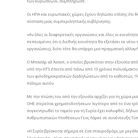
των κυρώσεων», συμπλήρωσε.
Οι ΗΠΑ και ευρωπαϊκές χώρες έχουν δηλώσει επίσης ότι θα 
σύσταση μιας συμπεριληπτικής κυβέρνησης.
«Αν όλες οι διαφορετικές οργανώσεις και όλες οι κοινότητε
πεπεισμένος ότι η διεθνής κοινότητα θα εξετάσει εκ νέου 
οργανώσεις), διότι τότε θα υπάρχει μια πραγματική αλλαγ
Ο Μπασάρ αλ Άσαντ, ο οποίος βρισκόταν στην εξουσία από
υπό την HTS έπειτα από πάνω από 13 χρόνια πολυαίμακτου
των φιλοδημοκρατικών διαδηλώσεων από το καθεστώς. Πά
πόλεμο αυτόν.
Με την πτώση του από την εξουσία αρχίζει για τη χώρα μι
ΟΗΕ στερείται χρηματοδοτήσεων: λιγότερο από το ένα τρ
συγκεντρωθεί το ταμείο για τη Συρία έχει καλυφθεί, δή
Ανθρωπιστικών Υποθέσεων Γενς Λάρκε σε συνέντευξη Τύπ
«Η Συρία βρίσκεται σήμερα σε ένα σταυροδρόμι, με μεγάλε
λέγοντας ότι «είναι σημαντικό να μην γίνουμε μάρτυρες μ