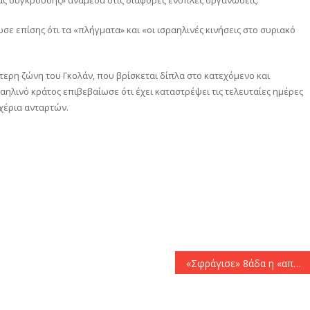
ε επίσης ότι τα «πλήγματα» και «οι ισραηλινές κινήσεις στο συριακό
τερη ζώνη του Γκολάν, που βρίσκεται δίπλα στο κατεχόμενο και
ηλινό κράτος επιβεβαίωσε ότι έχει καταστρέψει τις τελευταίες ημέρες
 χέρια ανταρτών.
αστείτε
«Σφράγισε» 8άδα η «απόλυτη» Λίβερπουλ κόντρα στη Τζιρόνα (0-1)