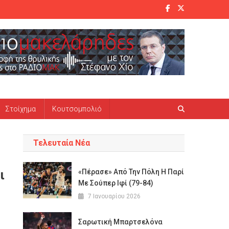
Στοίχημα
Κουτσομπολιό
Τελευταία Νέα
ι
«Πέρασε» Από Την Πόλη Η Παρί
Με Σούπερ Ιφί (79-84)
7 Ιανουαρίου 2026
Σαρωτική Μπαρτσελόνα