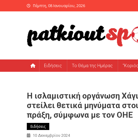
Skip
Πέμπτη, 08 Ιανουαρίου, 2026
to
content
PatKiout Sports
Ό,τι θες να μάθεις στο patkiout – Όλα τα Αθλητικά Νέα
Ειδήσεις
Το Θέμα της Ημέρας
“Κοριό
Η ισλαμιστική οργάνωση Χάγι
στείλει θετικά μηνύματα στου
πράξη, σύμφωνα με τον ΟΗΕ
Ειδήσεις
10 Δεκεμβρίου 2024