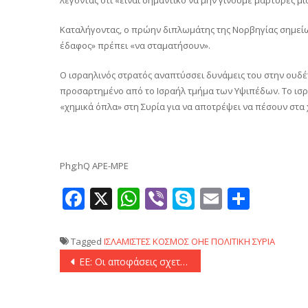
Καταλήγοντας, ο πρώην διπλωμάτης της Νορβηγίας σημείωσ
έδαφος» πρέπει «να σταματήσουν».
Ο ισραηλινός στρατός αναπτύσσει δυνάμεις του στην ουδέ
προσαρτημένο από το Ισραήλ τμήμα των Υψιπέδων. Το ισρα
«χημικά όπλα» στη Συρία για να αποτρέψει να πέσουν στα
Phg;hQ APE-MPE
Facebook
X
WhatsApp
Viber
Skype
Email
Μοιρ
Tagged
ΙΣΛΑΜΙΣΤΕΣ
ΚΟΣΜΟΣ
ΟΗΕ
ΠΟΛΙΤΙΚΗ
ΣΥΡΙΑ
Πλοήγηση
ΕΕ: Οι αποφάσεις σχετικά με την εξέταση αιτήσεων ασύλου Σύρων προσφύγων, εμπίπτουν στην αρμοδιότητα των κρατών-μελών
άρθρων