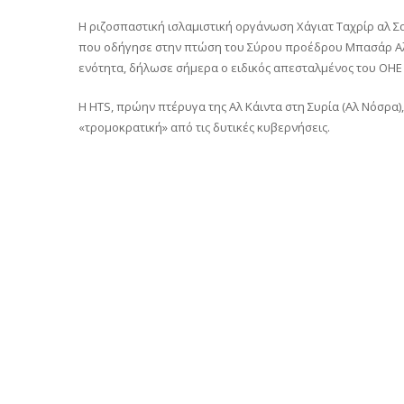
Η ριζοσπαστική ισλαμιστική οργάνωση Χάγιατ Ταχρίρ αλ Σ
που οδήγησε στην πτώση του Σύρου προέδρου Μπασάρ Αλ Ά
ενότητα, δήλωσε σήμερα ο ειδικός απεσταλμένος του ΟΗΕ γ
Η HTS, πρώην πτέρυγα της Αλ Κάιντα στη Συρία (Αλ Νόσρα)
«τρομοκρατική» από τις δυτικές κυβερνήσεις.