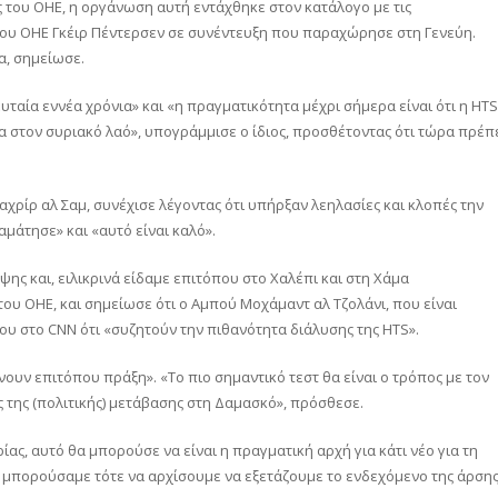
 του ΟΗΕ, η οργάνωση αυτή εντάχθηκε στον κατάλογο με τις
ου ΟΗΕ Γκέιρ Πέντερσεν σε συνέντευξη που παραχώρησε στη Γενεύη.
α, σημείωσε.
ταία εννέα χρόνια» και «η πραγματικότητα μέχρι σήμερα είναι ότι η HTS
α στον συριακό λαό», υπογράμμισε ο ίδιος, προσθέτοντας ότι τώρα πρέπ
αχρίρ αλ Σαμ, συνέχισε λέγοντας ότι υπήρξαν λεηλασίες και κλοπές την
αμάτησε» και «αυτό είναι καλό».
ης και, ειλικρινά είδαμε επιτόπου στο Χαλέπι και στη Χάμα
υ ΟΗΕ, και σημείωσε ότι ο Αμπού Μοχάμαντ αλ Τζολάνι, που είναι
του στο CNN ότι «συζητούν την πιθανότητα διάλυσης της HTS».
νουν επιτόπου πράξη». «Το πιο σημαντικό τεστ θα είναι ο τρόπος με τον
της (πολιτικής) μετάβασης στη Δαμασκό», πρόσθεσε.
ίας, αυτό θα μπορούσε να είναι η πραγματική αρχή για κάτι νέο για τη
θα μπορούσαμε τότε να αρχίσουμε να εξετάζουμε το ενδεχόμενο της άρση