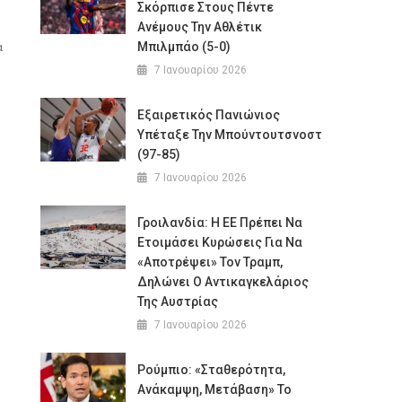
Σκόρπισε Στους Πέντε
Ανέμους Την Αθλέτικ
α
Μπιλμπάο (5-0)
7 Ιανουαρίου 2026
Εξαιρετικός Πανιώνιος
Υπέταξε Την Μπούντουτσνοστ
(97-85)
7 Ιανουαρίου 2026
Γροιλανδία: Η ΕΕ Πρέπει Να
Ετοιμάσει Κυρώσεις Για Να
«αποτρέψει» Τον Τραμπ,
Δηλώνει Ο Αντικαγκελάριος
Της Αυστρίας
7 Ιανουαρίου 2026
Ρούμπιο: «Σταθερότητα,
Ανάκαμψη, Μετάβαση» Το