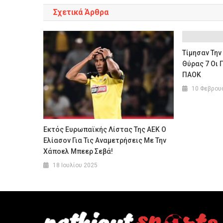
Σχετικά Άρθρα
Τίμησαν Την
Θύρας 7 Οι 
ΠΑΟΚ
10 Φεβρου
Εκτός Ευρωπαϊκής Λίστας Της ΑΕΚ Ο
Ελίασον Για Τις Αναμετρήσεις Με Την
Χάποελ Μπεερ Σεβά!
18 Ιουλίου 2025