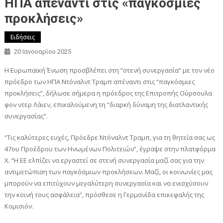
ΗΠΑ απέναντι στις «παγκόσμιες
προκλήσεις»
Ειδήσεις
20 Ιανουαρίου 2025
Η Ευρωπαϊκή Ένωση προσβλέπει στη “στενή συνεργασία” με τον νέο
πρόεδρο των ΗΠΑ Ντόναλντ Τραμπ απέναντι στις “παγκόσμιες
προκλήσεις”, δήλωσε σήμερα η πρόεδρος της Επιτροπής Ούρσουλα
φον ντερ Λάιεν, επικαλούμενη τη “διαρκή δύναμη της διατλαντικής
συνεργασίας”.
“Τις καλύτερες ευχές, Πρόεδρε Ντόναλντ Τραμπ, για τη θητεία σας ως
47ου Προέδρου των Ηνωμένων Πολιτειών”, έγραψε στην πλατφόρμα
Χ. “Η ΕΕ ελπίζει να εργαστεί σε στενή συνεργασία μαζί σας για την
αντιμετώπιση των παγκόσμιων προκλήσεων. Μαζί, οι κοινωνίες μας
μπορούν να επιτύχουν μεγαλύτερη συνεργασία και να ενισχύσουν
την κοινή τους ασφάλεια”, πρόσθεσε η Γερμανίδα επικεφαλής της
Κομισιόν.