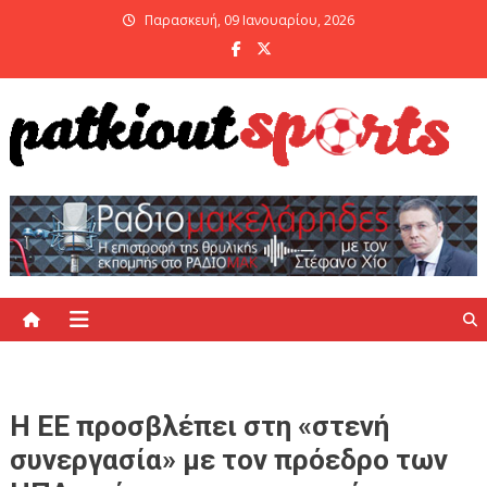
Skip
Παρασκευή, 09 Ιανουαρίου, 2026
to
content
PatKiout Sports
Ό,τι θες να μάθεις στο patkiout – Όλα τα Αθλητικά Νέα
Η ΕΕ προσβλέπει στη «στενή
συνεργασία» με τον πρόεδρο των