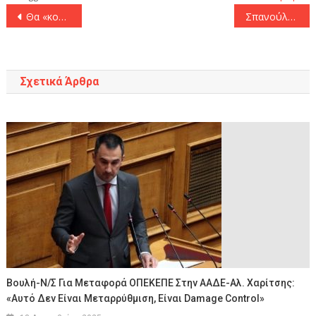
Πλοήγηση
Θα «κοχλάζει» το ΣΕΦ με Παρί
Σπανούλης: «Όλοι ξέρουν τι σημαίνει Ολυμπιακός!»
άρθρων
Σχετικά Άρθρα
Βουλή-Ν/σ Για Μεταφορά ΟΠΕΚΕΠΕ Στην ΑΑΔΕ-Αλ. Χαρίτσης:
«Αυτό Δεν Είναι Μεταρρύθμιση, Είναι Damage Control»