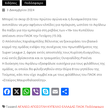
Ειδήσεις
Ποδόσφαιρο
3 Δεκεμβρίου 2024
Μπορεί το σκορ (0-3) του πρώτου αγώνα και η δυναμικότητα του
αντιπάλου να μην αφήνουν ελπίδες για πρόκριση, ωστόσο το Αιγάλεω
θα παίξει για την εμπειρία στη ρεβάνς των «16» του Κυπέλλου
απέναντι στον ΠΑΟΚ την Τετάρτη (15:30).
Ο Απόστολος Χαραλαμπίδης θέλοντας να ξεκουράσει τον βασικό
κορμό της ομάδας ενόψει της συνέχειας του πρωταθλήματος της
Super League 2, άφησε εκτός αποστολής τους Κυρίτση-Ευαγγέλου,
ενώ εκτός βρίσκονται και οι τραυματίες Ουνγιαλίδης-Ρεκένα.
Η διοίκηση του Αιγάλεω εξασφάλισε εισιτήρια για τους φιλάθλους της
ομάδας, οι οποίοι θα φιλοξενηθούν στην Θύρα 8 του γηπέδου της
Τούμπας, κάτι που είχε συμβεί και με τους φιλάθλους του ΠΑΟΚ στο
«Σταύρος Μαυροθαλασσίτης».
Facebook
X
WhatsApp
Viber
Skype
Email
Μοιραστεί
Tagged
ΑΙΓΑΛΕΩ
ΑΠΟΣΟΤΛΗ
ΚΥΠΕΛΛΟ ΕΛΛΑΔΑΣ
ΠΑΟΚ
Ποδόσφαιρο