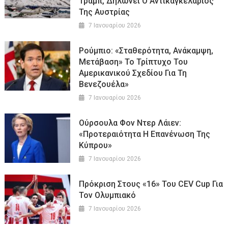
Τραμπ, Δηλώνει Ο Αντικαγκελάριος
Της Αυστρίας
7 Ιανουαρίου 2026
Ρούμπιο: «Σταθερότητα, Ανάκαμψη,
Μετάβαση» Το Τρίπτυχο Του
Αμερικανικού Σχεδίου Για Τη
Βενεζουέλα»
7 Ιανουαρίου 2026
Ούρσουλα Φον Ντερ Λάιεν:
«Προτεραιότητα Η Επανένωση Της
Κύπρου»
7 Ιανουαρίου 2026
Πρόκριση Στους «16» Του CEV Cup Για
Τον Ολυμπιακό
7 Ιανουαρίου 2026