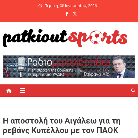
Skip
Πέμπτη, 08 Ιανουαρίου, 2026
to
content
PatKiout Sports
Ό,τι θες να μάθεις στο patkiout – Όλα τα Αθλητικά Νέα
Η αποστολή του Αιγάλεω για τη
ρεβάνς Κυπέλλου με τον ΠΑΟΚ