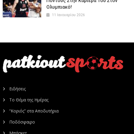
Πόντους Στην Καριέρα Του Στον
Ολυμπιακό!
11 Ιανουαρίου 2026
Ειδήσεις
Το Θέμα της Ημέρας
“Κοριός” στα Αποδυτήρια
Ποδόσφαιρο
Μπάσκετ