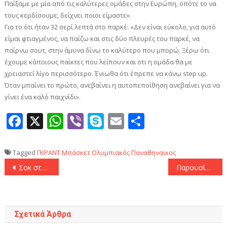
Παίξαμε με μία από τις καλύτερες ομάδες στην Ευρώπη, οπότε το να
τους κερδίσουμε, δείχνει ποιοι είμαστε».
Για το ότι ήταν 32 σερί λεπτά στο παρκέ: «Δεν είναι εύκολο, για αυτό
είμαι φτιαγμένος, να παίζω και στις δύο πλευρές του παρκέ, να
παίρνω σουτ, στην άμυνα δίνω το καλύτερο που μπορώ. Ξέρω ότι
έχουμε κάποιους παίκτες που λείπουν και οτι η ομάδα θα με
χρειαστεί λίγο περισσότερο. Ένιωθα ότι έπρεπε να κάνω step up.
Όταν μπαίνει το πρώτο, ανεβαίνει η αυτοπεποίθηση ανεβαίνει για να
γίνει ένα καλό παιχνίδι».
Facebook
X
WhatsApp
Viber
Skype
Email
Μοιραστεί
Tagged
ΓΚΡΑΝΤ
Μπάσκετ
Ολυμπιακός
Παναθηναϊκος
Πλοήγηση
Σοκ στον Παναθηναϊκό με τον Γιουρτσεβέν: Κάταγμα υπέστη ο Τούρκος σέντερ 1-2 μήνες εκτός!
Παρουσία Αλαφούζου και Ηλιόπουλου η συνεδρίαση της Επιτροπής Επαγγελματικού Ποδοσφαίρου
άρθρων
Σχετικά Άρθρα