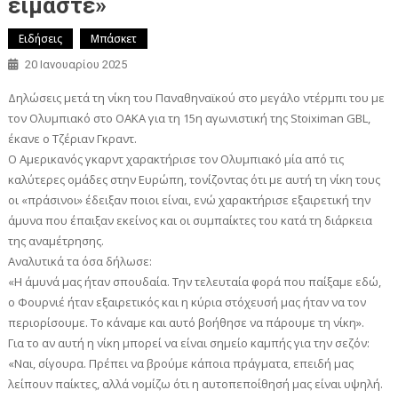
είμαστε»
Ειδήσεις
Μπάσκετ
20 Ιανουαρίου 2025
Δηλώσεις μετά τη νίκη του Παναθηναϊκού στο μεγάλο ντέρμπι του με
τον Ολυμπιακό στο ΟΑΚΑ για τη 15η αγωνιστική της Stoiximan GBL,
έκανε ο Τζέριαν Γκραντ.
Ο Αμερικανός γκαρντ χαρακτήρισε τον Ολυμπιακό μία από τις
καλύτερες ομάδες στην Ευρώπη, τονίζοντας ότι με αυτή τη νίκη τους
οι «πράσινοι» έδειξαν ποιοι είναι, ενώ χαρακτήρισε εξαιρετική την
άμυνα που έπαιξαν εκείνος και οι συμπαίκτες του κατά τη διάρκεια
της αναμέτρησης.
Αναλυτικά τα όσα δήλωσε:
«Η άμυνά μας ήταν σπουδαία. Την τελευταία φορά που παίξαμε εδώ,
ο Φουρνιέ ήταν εξαιρετικός και η κύρια στόχευσή μας ήταν να τον
περιορίσουμε. Το κάναμε και αυτό βοήθησε να πάρουμε τη νίκη».
Για το αν αυτή η νίκη μπορεί να είναι σημείο καμπής για την σεζόν:
«Ναι, σίγουρα. Πρέπει να βρούμε κάποια πράγματα, επειδή μας
λείπουν παίκτες, αλλά νομίζω ότι η αυτοπεποίθησή μας είναι υψηλή.