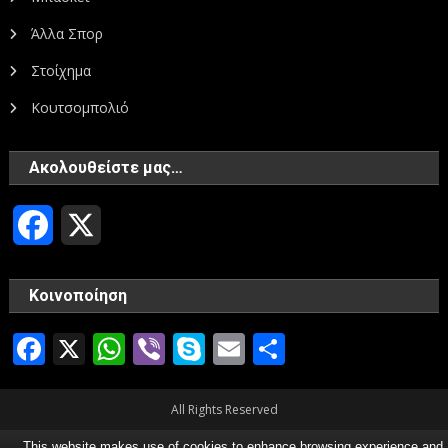
Άλλα Σπορ
Στοίχημα
Κουτσομπολιό
Ακολουθείστε μας…
Facebook
X
Κοινοποίηση
Facebook
X
WhatsApp
Viber
Skype
Email
Μοιραστεί
All Rights Reserved
This website makes use of cookies to enhance browsing experience and