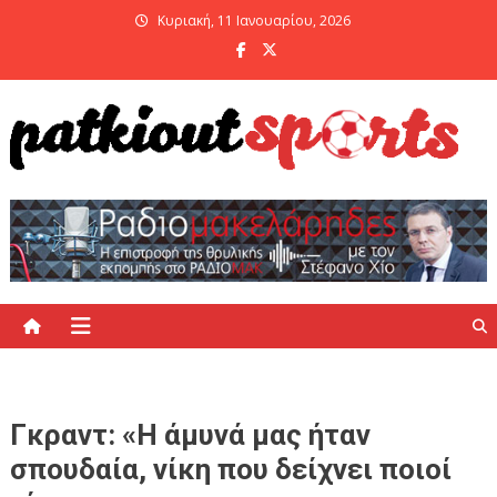
Skip
Κυριακή, 11 Ιανουαρίου, 2026
to
content
PatKiout Sports
Ό,τι θες να μάθεις στο patkiout – Όλα τα Αθλητικά Νέα
Γκραντ: «Η άμυνά μας ήταν
σπουδαία, νίκη που δείχνει ποιοί