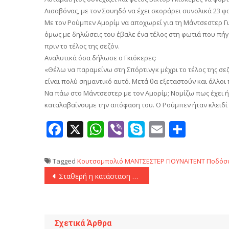
Λισαβόνας, με τον Σουηδό να έχει σκοράρει συνολικά 23 φορ
Με τον Ρούμπεν Αμορίμ να αποχωρεί για τη Μάντσεστερ Γιο
όμως με δηλώσεις του έβαλε ένα τέλος στη φωτιά που πήγ
πριν το τέλος της σεζόν.
Αναλυτικά όσα δήλωσε ο Γκιόκερες:
«Θέλω να παραμείνω στη Σπόρτινγκ μέχρι το τέλος της σε
είναι πολύ σημαντικό αυτό. Μετά θα εξεταστούν και άλλοι
Να πάω στο Μάντσεστερ με τον Αμορίμ; Νομίζω πως έχει
καταλαβαίνουμε την απόφαση του. Ο Ρούμπεν ήταν κλειδί γ
Facebook
X
WhatsApp
Viber
Skype
Email
Μοιρ
Tagged
Κουτσομπολιό
ΜΑΝΤΣΕΣΤΕΡ ΓΙΟΥΝΑΙΤΕΝΤ
Ποδόσ
Πλοήγηση
Σταθερή η κατάσταση της υγείας του Άνταμ Σάλαϊ
άρθρων
Σχετικά Άρθρα