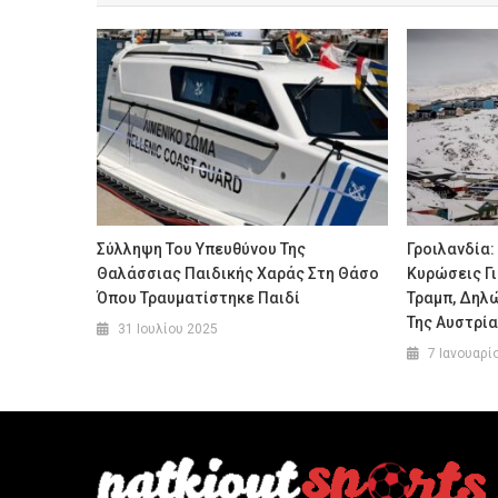
Σύλληψη Του Υπευθύνου Της
Γροιλανδία:
Θαλάσσιας Παιδικής Χαράς Στη Θάσο
Κυρώσεις Γι
Όπου Τραυματίστηκε Παιδί
Τραμπ, Δηλώ
Της Αυστρί
31 Ιουλίου 2025
7 Ιανουαρί