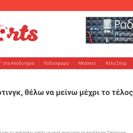
ς” στα Αποδυτήρια
Ποδόσφαιρο
Μπάσκετ
Άλλα Σπορ
τινγκ, θέλω να μείνω μέχρι το τέλος
ώνει τις αντίπαλες εστίες με γκολ φορώντας τη φανέλα της Σπόρτινγκ