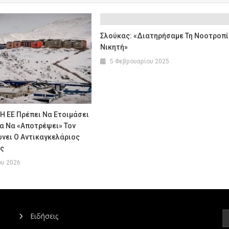
Σλούκας: «Διατηρήσαμε Τη Νοοτροπ
Νικητή»
5 Φεβρουαρίου 2025
 Η ΕΕ Πρέπει Να Ετοιμάσει
α Να «αποτρέψει» Τον
νει Ο Αντικαγκελάριος
ας
ου 2026
Ειδήσεις