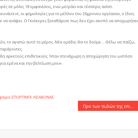
ές σε μόλις 18 εμφανίσεις, ενώ μετράει και τέσσερις ασίστ.
υνάιτεντ, οι φημολογίες για το μέλλον του 26χρονου οργίασαν, ο ίδιος
ε να ανάψει. Ο Γκιόκερες ξεκαθάρισε πως δεν έχει σκοπό να αποχωρήσε
ζόν, το αγαπώ αυτό το μέρος. Νέα ομάδα; Θα το δούμε… Θέλω να παίζω,
 παράγοντες.
 ήδη αρκετούς επιθετικούς. Ήταν στενάχωρη η αποχώρηση του ωστόσο
ια εμένα και την βελτίωση μου».
αστείτε
φαιρο
ΣΠΟΡΤΙΝΓΚ ΛΙΣΑΒΟΝΑΣ
Προ των πυλών της επιστροφής του στον Ολυμπιακό ο Αντρέ Όρτα