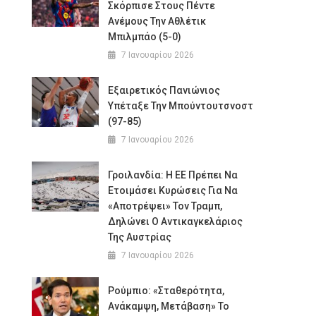
Σκόρπισε Στους Πέντε
Ανέμους Την Αθλέτικ
Μπιλμπάο (5-0)
7 Ιανουαρίου 2026
Εξαιρετικός Πανιώνιος
Υπέταξε Την Μπούντουτσνοστ
(97-85)
7 Ιανουαρίου 2026
Γροιλανδία: Η ΕΕ Πρέπει Να
Ετοιμάσει Κυρώσεις Για Να
«αποτρέψει» Τον Τραμπ,
Δηλώνει Ο Αντικαγκελάριος
Της Αυστρίας
7 Ιανουαρίου 2026
Ρούμπιο: «Σταθερότητα,
Ανάκαμψη, Μετάβαση» Το