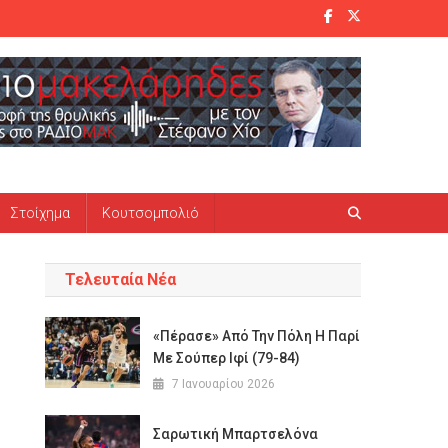
Στοίχημα
Κουτσομπολιό
Τελευταία Νέα
«Πέρασε» Από Την Πόλη Η Παρί
Με Σούπερ Ιφί (79-84)
7 Ιανουαρίου 2026
Σαρωτική Μπαρτσελόνα