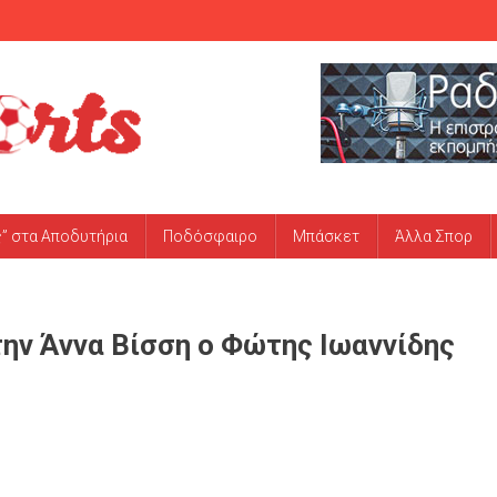
ς” στα Αποδυτήρια
Ποδόσφαιρο
Μπάσκετ
Άλλα Σπορ
ην Άννα Βίσση ο Φώτης Ιωαννίδης