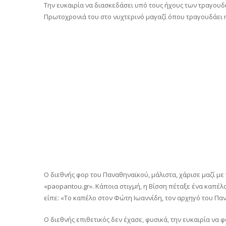
Την ευκαιρία να διασκεδάσει υπό τους ήχους των τραγουδι
Πρωτοχρονιά του στο νυχτερινό μαγαζί όπου τραγουδάει η
Ο διεθνής φορ του Παναθηναϊκού, μάλιστα, χάρισε μαζί με 
«paopantou.gr». Κάποια στιγμή, η Βίσση πέταξε ένα καπέλο
είπε: «Το καπέλο στον Φώτη Ιωαννίδη, τον αρχηγό του Πα
Ο διεθνής επιθετικός δεν έχασε, φυσικά, την ευκαιρία να