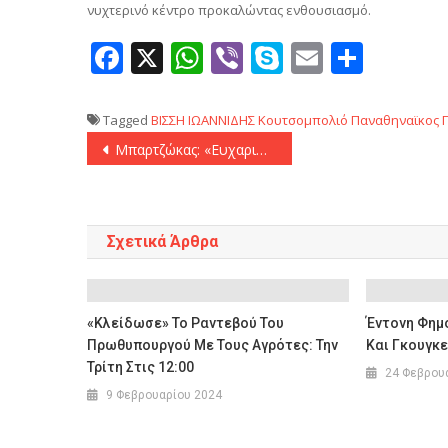
νυχτερινό κέντρο προκαλώντας ενθουσιασμό.
Facebook
X
WhatsApp
Viber
Skype
Email
Μοιρ
Tagged
ΒΙΣΣΗ
ΙΩΑΝΝΙΔΗΣ
Κουτσομπολιό
Παναθηναϊκος
Πλοήγηση
Μπαρτζώκας: «Ευχαριστώ τους Προέδρους για το ότι δουλεύω στην ομάδα όπου ονειρευόμουν!»
άρθρων
Σχετικά Άρθρα
«Κλείδωσε» Το Ραντεβού Του
Έντονη Φημ
Πρωθυπουργού Με Τους Αγρότες: Την
Και Γκουγκ
Τρίτη Στις 12:00
24 Φεβρου
9 Φεβρουαρίου 2024