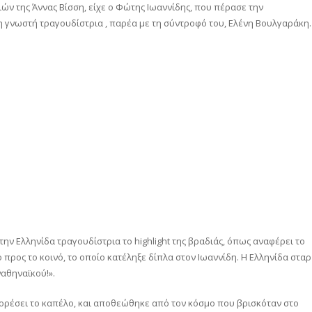
ών της Άννας Βίσση, είχε ο Φώτης Ιωαννίδης, που πέρασε την
 γνωστή τραγουδίστρια , παρέα με τη σύντροφό του, Ελένη Βουλγαράκη.
την Ελληνίδα τραγουδίστρια το highlight της βραδιάς, όπως αναφέρει το
 προς το κοινό, το οποίο κατέληξε δίπλα στον Ιωαννίδη. Η Ελληνίδα σταρ
ναθηναϊκού!».
 φορέσει το καπέλο, και αποθεώθηκε από τον κόσμο που βρισκόταν στο