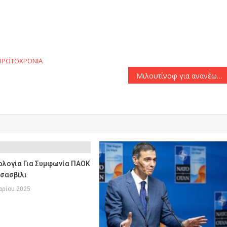
αστείτε
ΠΡΩΤΟΧΡΟΝΙΑ
Μιλουτίνοφ για ανανέωση συμβολαίου: «Ποτέ δεν ξέρεις, θα δούμε όταν έρθει η ώρα»
ολογία Για Συμφωνία ΠΑΟΚ
εσασβίλι
αρίου 2025