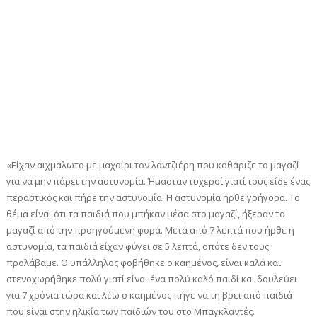
«Είχαν αιχμάλωτο με μαχαίρι τον λαντζιέρη που καθάριζε το μαγαζί
για να μην πάρει την αστυνομία. Ήμασταν τυχεροί γιατί τους είδε ένας
περαστικός και πήρε την αστυνομία. Η αστυνομία ήρθε γρήγορα. Το
θέμα είναι ότι τα παιδιά που μπήκαν μέσα στο μαγαζί, ήξεραν το
μαγαζί από την προηγούμενη φορά. Μετά από 7 λεπτά που ήρθε η
αστυνομία, τα παιδιά είχαν φύγει σε 5 λεπτά, οπότε δεν τους
προλάβαμε. Ο υπάλληλος φοβήθηκε ο καημένος, είναι καλά και
στενοχωρήθηκε πολύ γιατί είναι ένα πολύ καλό παιδί και δουλεύει
για 7 χρόνια τώρα και λέω ο καημένος πήγε να τη βρει από παιδιά
που είναι στην ηλικία των παιδιών του στο Μπαγκλαντές.