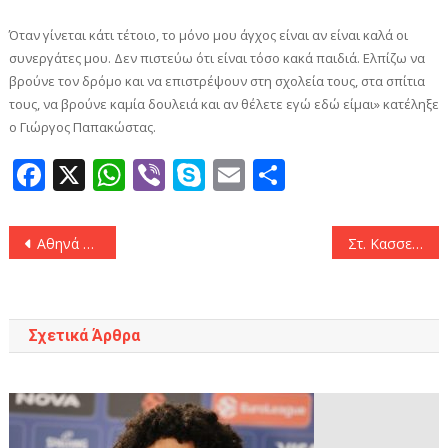
Όταν γίνεται κάτι τέτοιο, το μόνο μου άγχος είναι αν είναι καλά οι
συνεργάτες μου. Δεν πιστεύω ότι είναι τόσο κακά παιδιά. Ελπίζω να
βρούνε τον δρόμο και να επιστρέψουν στη σχολεία τους, στα σπίτια
τους, να βρούνε καμία δουλειά και αν θέλετε εγώ εδώ είμαι» κατέληξε
ο Γιώργος Παπακώστας.
Facebook
X
WhatsApp
Viber
Skype
Email
Μοιραστεί
Πλοήγηση
Αθηνά Αφαλίδου: «Ο σύζυγός μου διαγνώστηκε με λέμφωμα Non-Hodgkin στο 4ο στάδιο»
Στ. Κασσελάκης: «Πρέπει να δημιουργήσουμε ένα νέο πρόγραμμα, ώστε η σχολάζουσα αγροτική γη να μπορεί να αναδιανεμηθεί»
άρθρων
Σχετικά Άρθρα