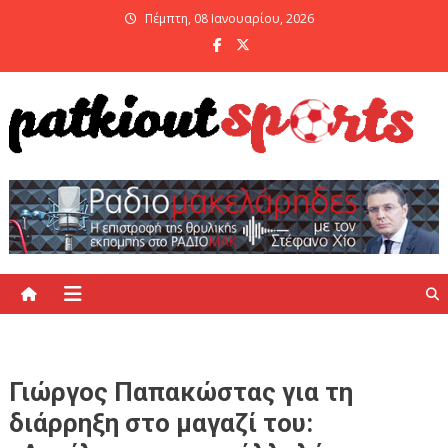
Skip
Πέμπτη, 08 Ιανουαρίου, 2026
to
content
PatKiout Sports
Ό,τι θες να μάθεις στο patkiout – Όλα τα Αθλητικά Νέα
Γιώργος Παπακώστας για τη
διάρρηξη στο μαγαζί του: