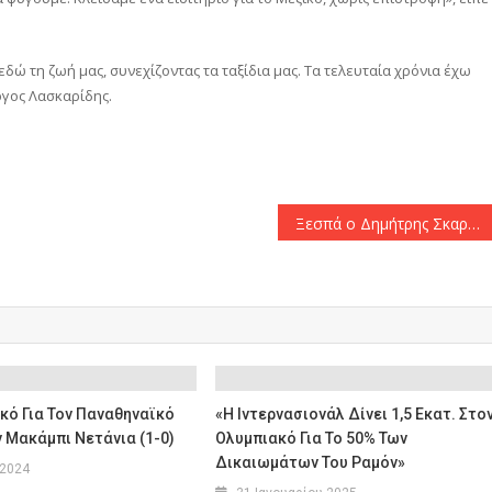
ώ τη ζωή μας, συνεχίζοντας τα ταξίδια μας. Τα τελευταία χρόνια έχω
ργος Λασκαρίδης.
αστείτε
Ξεσπά ο Δημήτρης Σκαρμούτσος για το δημοσίευμα περί χωρισμού: «Εκνευριστήκαμε για το παιδί»
κό Για Τον Παναθηναϊκό
«Η Ιντερνασιονάλ Δίνει 1,5 Εκατ. Στο
 Μακάμπι Νετάνια (1-0)
Ολυμπιακό Για Το 50% Των
Δικαιωμάτων Του Ραμόν»
 2024