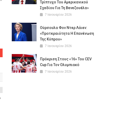
Τρίπτυχο Του Αμερικανικού
Σχεδίου Για Τη Βενεζουέλα»
7 Ιανουαρίου 2026
Ούρσουλα Φον Ντερ Λάιεν:
«Προτεραιότητα Η Επανένωση
Της Κύπρου»
7 Ιανουαρίου 2026
Πρόκριση Στους «16» Του CEV
Cup Για Τον Ολυμπιακό
7 Ιανουαρίου 2026
ν