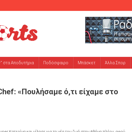
ς” στα Αποδυτήρια
Ποδόσφαιρο
Μπάσκετ
Άλλα Σπορ
hef: «Πουλήσαμε ό,τι είχαμε στο
er Κατερίνα και μίλησε για τη νέα του ζωή στην Αθήνα πλέον, αφού