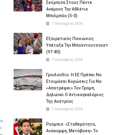
Σκόρπισε Στους Πέντε
Ανέμους Την Αθλέτικ
Μπιλμπάο (5-0)
7 Ιανουαρίου 2026
Εξαιρετικός Πανιώνιος
Υπέταξε Την Μπούντουτσνοστ
(97-85)
7 Ιανουαρίου 2026
Γροιλανδία: Η ΕΕ Πρέπει Να
Ετοιμάσει Κυρώσεις Για Να
«αποτρέψει» Τον Τραμπ,
Δηλώνει Ο Αντικαγκελάριος
Της Αυστρίας
7 Ιανουαρίου 2026
αι
Ρούμπιο: «Σταθερότητα,
ο
Ανάκαμψη, Μετάβαση» Το
 ο