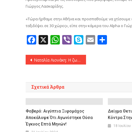
Γιώργος Λασκαρίδης.
«Τώρα ήρθαμε στην Αθήνα και προσπαθούμε να χτίσουμε εδ
ταξιδέψει σε 30 χώρες», είπε στην κάμερα του Alpha ο Γιώ
Facebook
X
WhatsApp
Viber
Skype
Email
Μοιρ
Πλοήγηση
Ναταλία Λιονάκη: Η ζωή της σήμερα στην Κένυα ως μοναχή Φεβρωνία
άρθρων
Σχετικά Άρθρα
Φοβερό: Αιγύπτια Ξιφομάχος
Δείγμα Θετι
Αποκάλυψε Ότι Αγωνίστηκε Ούσα
Κόντρα Στην
Έγκυος Επτά Μηνών!
18 Ιουλίου