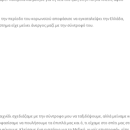
 την περίοδο του κορωνοϊού αποφάσισε να εγκαταλείψει την Ελλάδα,
τημα είχε μείνει άνεργος μαζί με την σύντροφό του.
αιχνίδι σχεδιάζαμε με την σύντροφο μου να ταξιδέψουμε, αλλά μείναμε κ
φασίσαμε να πουλήσουμε τα έπιπλά μας και ό, τι είχαμε στο σπίτι μας στ
 φύγουμε. Κλείσαμε ένα εισιτήριο για το Μεξικό, χωρίς επιστροφή», είπε