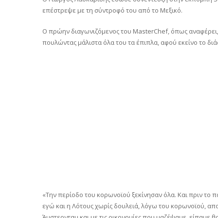
επέστρεψε με τη σύντροφό του από το Μεξικό.
Ο πρώην διαγωνιζόμενος του MasterChef, όπως αναφέρει,
πουλώντας μάλιστα όλα του τα έπιπλα, αφού εκείνο το διάσ
«Την περίοδο του κορωνοϊού ξεκίνησαν όλα. Και πριν το π
εγώ και η Λότους χωρίς δουλειά, λόγω του κορωνοϊού, απο
Άμστερνταμ και με τις οικονομίες που μαζέψαμε, είπαμε θα