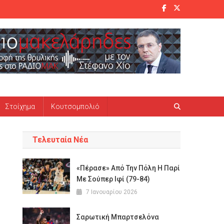
Στοίχημα
Κουτσομπολιό
Τελευταία Νέα
«Πέρασε» Από Την Πόλη Η Παρί
Με Σούπερ Ιφί (79-84)
7 Ιανουαρίου 2026
Σαρωτική Μπαρτσελόνα