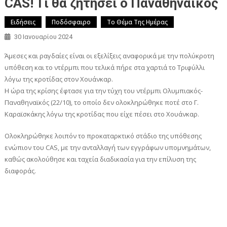
CAS! Tί θα ζητήσει ο Παναθηναϊκός
Ειδήσεις
Ποδόσφαιρο
Το Θέμα Της Ημέρας
30 Ιανουαρίου 2024
Άμεσες και ραγδαίες είναι οι εξελίξεις αναφορικά με την πολύκροτη
υπόθεση και το ντέρμπι που τελικά πήρε στα χαρτιά το Τριφύλλι
λόγω της κροτίδας στον Χουάνκαρ.
Η ώρα της κρίσης έφτασε για την τύχη του ντέρμπι Ολυμπιακός-
Παναθηναϊκός (22/10), το οποίο δεν ολοκληρώθηκε ποτέ στο Γ.
Καραϊσκάκης λόγω της κροτίδας που είχε πέσει στο Χουάνκαρ.
Ολοκληρώθηκε λοιπόν το προκαταρκτικό στάδιο της υπόθεσης
ενώπιον του CAS, με την ανταλλαγή των εγγράφων υπομνημάτων,
καθώς ακολούθησε και ταχεία διαδικασία για την επίλυση της
διαφοράς.