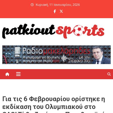
Skip
Κυριακή, 11 Ιανουαρίου, 2026
to
content
PatKiout Sports
Ό,τι θες να μάθεις στο patkiout – Όλα τα Αθλητικά Νέα
Για τις 6 Φεβρουαρίου ορίστηκε η
εκδίκαση του Ολυμπιακού στο