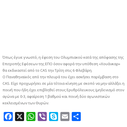
Όπως έγινε γνωστό, η έφεση του Ολυμπιακού κατά της απόφασης της
Επιτροπής Εφέσεων της ΕΠΟ όσον αφορά την υπόθεση «Χουάνκαρ»
θα εκδικαστεί από το CAS την Τρίτη στις 6 Φλεβάρη.
Ο Παναθηναϊκός από την πλευρά του έχει ασκήσει παρέμβαση στο
CAS. Είχε προχωρήσει σε μία τέτοια κίνηση με σκοπό να μην αλλάξει η
ποινή που ήδη έχει επιβληθεί στους Ερυθρόλευκους (μηδενισμό στον
αγώνα με 0-3, αφαίρεση 1 βαθμού και ποινή δύο αγωνιστικών
κεκλεισμένων των Θυρών.
Facebook
X
WhatsApp
Viber
Skype
Email
Μοιραστεί