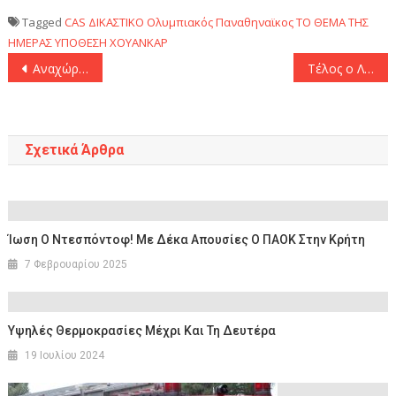
Tagged
CAS
ΔΙΚΑΣΤΙΚΟ
Ολυμπιακός
Παναθηναϊκος
ΤΟ ΘΕΜΑ ΤΗΣ
ΗΜΕΡΑΣ
ΥΠΟΘΕΣΗ ΧΟΥΑΝΚΑΡ
Πλοήγηση
Αναχώρησε εσπευσμένα για το Μεξικό ο Πισάρο
Τέλος ο Λόνγκο από τη Λαμία
άρθρων
Σχετικά Άρθρα
Ίωση Ο Ντεσπόντοφ! Με Δέκα Απουσίες Ο ΠΑΟK Στην Κρήτη
7 Φεβρουαρίου 2025
Υψηλές Θερμοκρασίες Μέχρι Και Τη Δευτέρα
19 Ιουλίου 2024