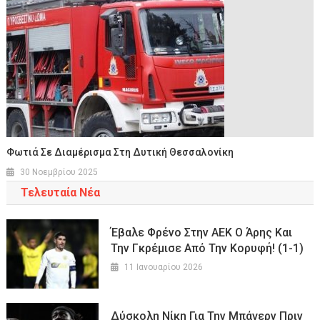
Φωτιά Σε Διαμέρισμα Στη Δυτική Θεσσαλονίκη
30 Νοεμβρίου 2025
Τελευταία Νέα
Έβαλε Φρένο Στην ΑΕΚ Ο Άρης Και
Την Γκρέμισε Από Την Κορυφή! (1-1)
11 Ιανουαρίου 2026
Δύσκολη Νίκη Για Την Μπάγερν Πριν