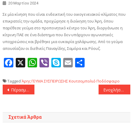
20 Μαρτίου 2024
Σε μία κίνηση που είναι ενδεικτική του οικογενειακού κλίματος που
επικρατείς την ομάδα, προχώρησε η διοίκηση του Άρη, όπου
παρέθεσε γεύμα στο προπονητικό κέντρο του Άρη, διοργάνωσε η
κίτρινη ΠΑΕ σε ένα διάστημα που δεν υπάρχουν αγωνιστικές
υποχρεώσεις και βρέθηκε μια ευκαιρία χαλάρωσης. Από το γεύμα
απουσίαζαν οι διεθνείς Παναγίδης, Σαμόρα και Ρόουζ.
Facebook
X
WhatsApp
Viber
Skype
Email
Μοιραστεί
Tagged
Άρης
ΓΕΥΜΑ ΣΥΣΠΕΙΡΩΣΗΣ
Κουτσομπολιό
Ποδόσφαιρο
Πλοήγηση
Πέρασμα Πρωταθλητή από τον Ολυμπιακό στην Πυλαία (22-39)
Ενοχλήσεις για Μπάμπα και Οζβντόεφ στον ΠΑΟΚ
άρθρων
Σχετικά Άρθρα