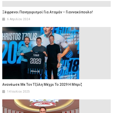
Ξέφρενοι Πανηγυρισμοί Για Αταμάν – Γιαννακόπουλο!
6 Απριλίου 2024
Ανανέωσε Με Τον Τζόλη Μέχρι Το 2029 Η Μπριζ
14 Ιουλίου 2025