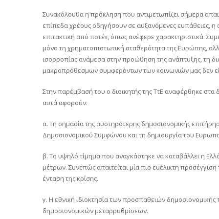
Συνακόλουθα η πρόκληση που αντιμετωπίζει σήμερα απαι
επίπεδα χρέους οδηγήσουν σε αυξανόμενες ευπάθειες, η αν
επιτακτική από ποτέ», όπως ανέφερε χαρακτηριστικά. Συ
μόνο τη χρηματοπιστωτική σταθερότητα της Ευρώπης, αλλά
ισορροπίας ανάμεσα στην προώθηση της ανάπτυξης, τη δι
μακροπρόθεσμων συμφερόντων των κοινωνιών μας δεν είνα
Στην παρέμβασή του ο διοικητής της ΤτΕ αναφέρθηκε στα
αυτά αφορούν:
α. Τη σημασία της αυστηρότερης δημοσιονομικής επιτήρησ
Δημοσιονομικού Συμφώνου και τη δημιουργία του Ευρωπα
β. Το υψηλό τίμημα που αναγκάστηκε να καταβάλλει η Ελ
μέτρων. Συνεπώς απαιτείται μία πιο ευέλικτη προσέγγιση 
ένταση της κρίσης.
γ. Η εθνική ιδιοκτησία των προσπαθειών δημοσιονομικής π
δημοσιονομικών μεταρρυθμίσεων.