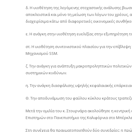
δ. Η υιοθέτηση της λεγόμενης στοχαστικής ανάλυσης βιωσ
αποκλειστικά και μόνο τη μείωση των λόγων του χρέους, α
διαχειρίσιμα κάτω από διαφορετικές οικονομικές συνθήκε
ε. Η ανάγκη στην υιοθέτηση ευελιξίας στην εξυπηρέτηση τ
στ. Η υιοθέτηση συντονιστικού πλαισίου για την επίβλεψ
Μηχανισμού SSM.
ζ. Την ανάγκη για ανάπτυξη μακροπροληπτικών πολιτικών
συστημικών κινδύνων.
η. Την ανάγκη διασφάλισης υψηλής κεφαλαιακής επάρκειας 
Θ. Την αποδυνάμωση του φαύλου κύκλου κράτους τραπεζ
Μετά την ομιλία του κ. Στουρνάρα ακολούθησε η κεντρική 
Επιστημών στο Πανεπιστήμιο της Καλιφόρνια στο Μπέρκλε
Στη συνέχεια θα πραγματοποιηθούν δύο συνεδρίες: η πρώ