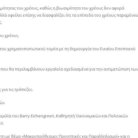
ιμότητας του χρέους, καθώς η βιωσιμότητα του χρέους δεν αφορά
λλά οφείλει επίσης να διασφαλίζει ότι τα επίπεδα του χρέους παραμένο
ς.
ου χρέους.
η του χρηματοπιστωτικού τομέα με τη δημιουργία του Ενιαίου Εποπτικού
 που θα περιλαμβάνουν εργαλεία σχεδιασμένα για την αντιμετώπιση τω
για τις τράπεζες.
ών.
ομιλία του Barry Eichengreen, Καθηγητή Οικονομικών και Πολιτικών
ϋ.
τη με θέμα «Μακροπρόθεσμες Προοπτικές και Παραλληλισμοί» και η