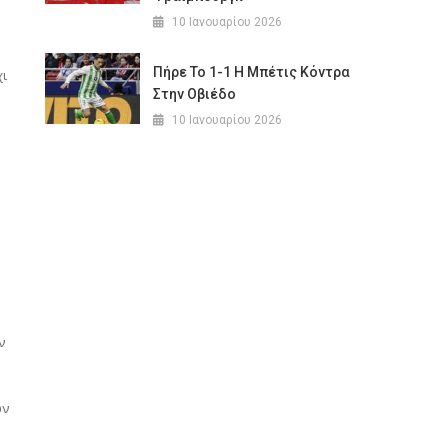
10 Ιανουαρίου 2026
Πήρε Το 1-1 Η Μπέτις Κόντρα
χι
Στην Οβιέδο
10 Ιανουαρίου 2026
ν
ων