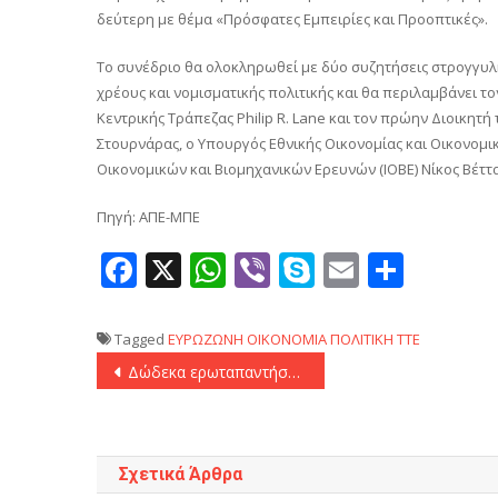
δεύτερη με θέμα «Πρόσφατες Εμπειρίες και Προοπτικές».
Το συνέδριο θα ολοκληρωθεί με δύο συζητήσεις στρογγυλ
χρέους και νομισματικής πολιτικής και θα περιλαμβάνει το
Κεντρικής Τράπεζας Philip R. Lane και τον πρώην Διοικητή 
Στουρνάρας, ο Υπουργός Εθνικής Οικονομίας και Οικονομι
Οικονομικών και Βιομηχανικών Ερευνών (ΙΟΒΕ) Νίκος Βέττα
Πηγή: ΑΠΕ-ΜΠΕ
Facebook
X
WhatsApp
Viber
Skype
Email
Μοιρ
Tagged
ΕΥΡΩΖΩΝΗ
ΟΙΚΟΝΟΜΙΑ
ΠΟΛΙΤΙΚΗ
ΤΤΕ
Πλοήγηση
Δώδεκα ερωταπαντήσεις για τον νέο μηχανισμό καθορισμού του κατώτατου μισθού
άρθρων
Σχετικά Άρθρα