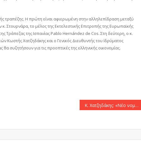
ής τραπέζης. Η πρώτη είναι αφιερωμένη στην αλληλεπίδραση μεταξύ
ν κ. Στουρνάρα, το μέλος της Εκτελεστικής Επιτροπής της Ευρωπαϊκής
της Τράπεζας της Ισπανίας Pablo Hernández de Cos. Στη δεύτερη, ο κ.
κών Κωστής Χατζηδάκης και ο Γενικός Διευθυντής του Ιδρύματος
ς θα συζητήσουν για τις προοπτικές της ελληνικής οικονομίας.
αστείτε
Κ. Χατζηδάκης: «Νέο νομοσχέδιο για το Χρηματιστήριο έως το τέλος του μήνα»