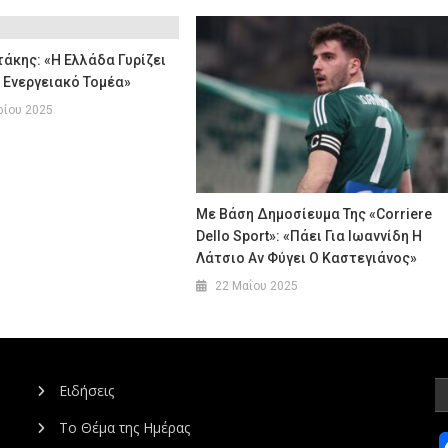
άκης: «Η Ελλάδα Γυρίζει
 Ενεργειακό Τομέα»
ρίου 2025
Με Βάση Δημοσίευμα Της «Corriere
Dellο Sport»: «Πάει Για Ιωαννίδη Η
Λάτσιο Αν Φύγει Ο Καστεγιάνος»
22 Μαΐου 2025
Ειδήσεις
Το Θέμα της Ημέρας