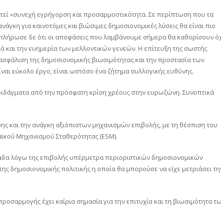
τεί «συνεχή εγρήγορση και προσαρμοστικότητα. Σε περίπτωση που τα
άγκη για καινοτόμες και βιώσιμες δημοσιονομικές λύσεις θα είναι πιο
μπλήρωσε δε ότι οι αποφάσεις που λαμβάνουμε σήμερα θα καθορίσουν ό
 και την ευημερία των μελλοντικών γενεών. Η επίτευξη της σωστής
ασφάλιση της δημοσιονομικής βιωσιμότητας και την προστασία των
ι εύκολο έργο, είναι ωστόσο ένα ζήτημα συλλογικής ευθύνης.
 διδάγματα από την πρόσφατη κρίση χρέους στην ευρωζώνη. Συνοπτικά
ης και την ανάγκη αξιόπιστων μηχανισμών επιβολής, με τη θέσπιση του
ϊκού Μηχανισμού Σταθερότητας (ESM).
λάδα λόγω της επιβολής υπέρμετρα περιοριστικών δημοσιονομικών
της δημοσιονομικής πολιτικής η οποία θα μπορούσε να είχε μετριάσει τη
ροσαρμογής έχει καίρια σημασία για την επιτυχία και τη βιωσιμότητα τ