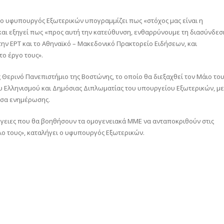
 ο υφυπουργός Εξωτερικών υπογραμμίζει πως «στόχος μας είναι η
αι εξηγεί πως «προς αυτή την κατεύθυνση, ενθαρρύνουμε τη διασύνδεσ
 την ΕΡΤ και το Αθηναϊκό – Μακεδονικό Πρακτορείο Ειδήσεων, και
ο έργο τους».
Θερινό Πανεπιστήμιο της Βοστώνης, το οποίο θα διεξαχθεί τον Μάιο το
μου Ελληνισμού και Δημόσιας Διπλωματίας του υπουργείου Εξωτερικών, με
μέσα ενημέρωσης.
νέργειες που θα βοηθήσουν τα ομογενειακά ΜΜΕ να ανταποκριθούν στις
λο τους», καταλήγει ο υφυπουργός Εξωτερικών.
αστείτε