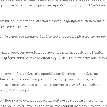
κή σημασία για τον Ελληνισμό καθώς προσδίδουν κύρος στην Ελλάδα και
μένο και οριζόντιο τρόπο, στο πλαίσιο ενός μακροπρόθεσμου σχεδιασμού
ρει χαρακτηριστικά.
 κ. Κώτσηρας, στο Στρατηγικό Σχέδιο του υπουργείου Εξωτερικών για τον
 και διασύνδεση των εδρών με πανεπιστήμια και φορείς στην Ελλάδα,
ευνητές και εκπαιδευτικούς, αποστολή βιβλίων και εκπαιδευτικού υλικού
.
των προγραμμάτων ελληνικών σπουδών στη διατήρηση της ελληνικής
θώς και στην ενδυνάμωση της ταυτότητας της πολυπληθούς και
ιο αυτό σημειώνει πως σε πρώτη φάση, για το 2024, «θα ενισχυθεί το
e της Μελβούρνης».
τική βάση και να αναπροσαρμόζεται ανάλογα με τις δυνατότητες και τις
 «με τη δημιουργία μητρώου εδρών και προγραμμάτων ελληνικών σπουδ