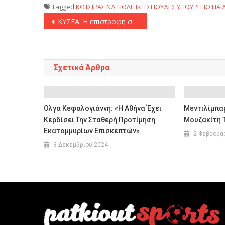
Tagged
ΚΩΤΣΙΡΑΣ
ΝΔ
ΠΟΛΙΤΙΚΗ
ΣΠΟΥΔΕΣ
ΥΠΟΥΡΓΕΙΟ ΠΑΙ
Πλοήγηση
ΚΥΣΕΑ: Η επιστροφή στη δημοκρατική ομαλότητα θα πρέπει να ανοίξει τον δρόμο για την επιστροφή των Σύρων προσφύγων στις εστίες τους
άρθρων
Σχετικά Άρθρα
Όλγα Κεφαλογιάννη: «Η Αθήνα Έχει
Μεντιλίμπαρ
Κερδίσει Την Σταθερή Προτίμηση
Μουζακίτη Τ
Εκατομμυρίων Επισκεπτών»
2 Φεβρουα
3 Δεκεμβρίου 2024