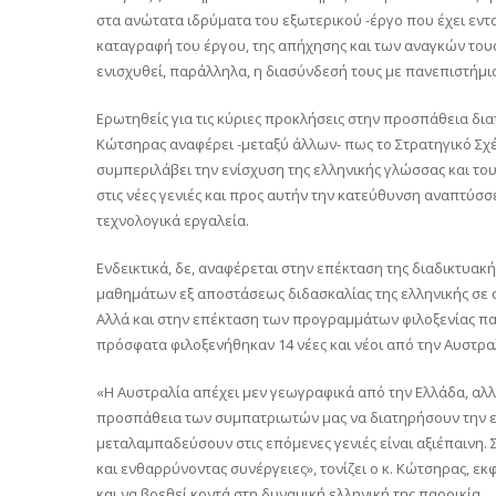
στα ανώτατα ιδρύματα του εξωτερικού -έργο που έχει εν
καταγραφή του έργου, της απήχησης και των αναγκών τους
ενισχυθεί, παράλληλα, η διασύνδεσή τους με πανεπιστήμια
Ερωτηθείς για τις κύριες προκλήσεις στην προσπάθεια δι
Κώτσηρας αναφέρει -μεταξύ άλλων- πως το Στρατηγικό Σχ
συμπεριλάβει την ενίσχυση της ελληνικής γλώσσας και το
στις νέες γενιές και προς αυτήν την κατεύθυνση αναπτύσσ
τεχνολογικά εργαλεία.
Ενδεικτικά, δε, αναφέρεται στην επέκταση της διαδικτυακ
μαθημάτων εξ αποστάσεως διδασκαλίας της ελληνικής σε 
Αλλά και στην επέκταση των προγραμμάτων φιλοξενίας παι
πρόσφατα φιλοξενήθηκαν 14 νέες και νέοι από την Αυστρα
«Η Αυστραλία απέχει μεν γεωγραφικά από την Ελλάδα, αλλ
προσπάθεια των συμπατριωτών μας να διατηρήσουν την ελλ
μεταλαμπαδεύσουν στις επόμενες γενιές είναι αξιέπαινη.
και ενθαρρύνοντας συνέργειες», τονίζει ο κ. Κώτσηρας, ε
και να βρεθεί κοντά στη δυναμική ελληνική της παροικία.