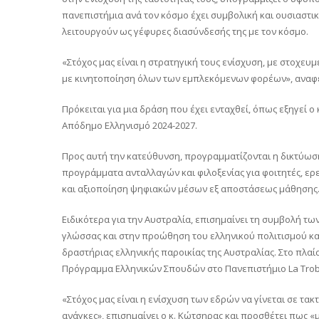
πανεπιστήμια ανά τον κόσμο έχει συμβολική και ουσιαστι
λειτουργούν ως γέφυρες διασύνδεσής της με τον κόσμο.
«Στόχος μας είναι η στρατηγική τους ενίσχυση, με στοχευ
με κινητοποίηση όλων των εμπλεκόμενων φορέων», αναφέ
Πρόκειται για μια δράση που έχει ενταχθεί, όπως εξηγεί ο
Απόδημο Ελληνισμό 2024-2027.
Προς αυτή την κατεύθυνση, προγραμματίζονται η δικτύωση
προγράμματα ανταλλαγών και φιλοξενίας για φοιτητές, ερ
και αξιοποίηση ψηφιακών μέσων εξ αποστάσεως μάθησης
Ειδικότερα για την Αυστραλία, επισημαίνει τη συμβολή 
γλώσσας και στην προώθηση του ελληνικού πολιτισμού κα
δραστήριας ελληνικής παροικίας της Αυστραλίας. Στο πλαίσ
Πρόγραμμα Ελληνικών Σπουδών στο Πανεπιστήμιο La Trob
«Στόχος μας είναι η ενίσχυση των εδρών να γίνεται σε τακ
ανάγκες», επισημαίνει ο κ. Κώτσηρας και προσθέτει πως