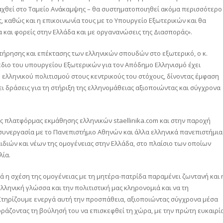
ταχθεί στο Ταμείο Ανάκαμψης – θα συστηματοποιηθεί ακόμα περισσότερο
, καθώς και η επικοινωνία τους με το Υπουργείο Εξωτερικών και θα
 και φορείς στην Ελλάδα και με οργανανώσεις της Διασποράς».
ατήρησης και επέκτασης των ελληνικών σπουδών στο εξωτερικό, ο κ.
έδιο του υπουργείου Εξωτερικών για τον Απόδημο Ελληνισμό έχει
υ ελληνικού πολιτισμού στους κεντρικούς του στόχους, δίνοντας έμφαση
ει δράσεις για τη στήριξη της ελληνομάθειας αξιοποιώντας και σύγχρονα
ής πλατφόρμας εκμάθησης ελληνικών staellinika.com και στην παροχή
συνεργασία με το Πανεπιστήμιο Αθηνών και άλλα ελληνικά πανεπιστήμια
διών και νέων της ομογένειας στην Ελλάδα, στο πλαίσιο των οποίων
λία.
ά η σχέση της ομογένειας με τη μητέρα-πατρίδα παραμένει ζωντανή και 
ηνική γλώσσα και την πολιτιστική μας κληρονομιά και να τη
 Στηρίζουμε ενεργά αυτή την προσπάθεια, αξιοποιώντας σύγχρονα μέσα
κφράζοντας τη βούλησή του να επισκεφθεί τη χώρα, με την πρώτη ευκαιρία