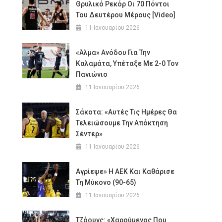
Θρυλικό Ρεκόρ Οι 70 Πόντοι
Του Δευτέρου Μέρους [Video]
11 Ιανουαρίου 2026
«Άλμα» Ανόδου Για Την
Καλαμάτα, Υπέταξε Με 2-0 Τον
Πανιώνιο
11 Ιανουαρίου 2026
Σάκοτα: «Αυτές Τις Ημέρες Θα
Τελειώσουμε Την Απόκτηση
Σέντερ»
11 Ιανουαρίου 2026
Αγρίεψε» Η ΑΕΚ Και Καθάρισε
Τη Μύκονο (90-65)
11 Ιανουαρίου 2026
Τζόουνς: «Χαρούμενος Που