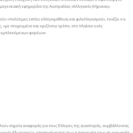
μογενειακή εφημερίδα της Αυστραλίας «Ελληνικός Κήρυκας».
 «πολύτιμες εστίες ελληνομάθειας και φιλελληνισμού», τονίζει ο κ.
, «με στοχευμένο και οριζόντιο τρόπο, στο πλαίσιο ενός
ν εμπλεκόμενων φορέων».
ούν σημεία αναφοράς για τους Έλληνες της Διασποράς, συμβάλλοντας
πουργός Εξωτερικών, επισημαίνοντας πως η παρουσία τους σε κορυφαία