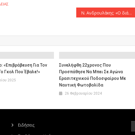
ΔΕΙΑΣ
Ν. Ανδρουλάκης: «Ο διάλογος με την Τουρκία να μην γίνεται με αυταπάτες. Μόνο θέμα για Χάγη η οριοθέτηση υφαλοκρηπίδας στο Αιγαίο και οι θαλάσσιες ζώνες στη Αν. Μεσόγειο»
: «Επιβράβευση Για Τον
Συνελήφθη 22χρονος Που
ο Γκολ Που Έβαλε!»
Προσπάθησε Να Μπει Σε Αγώνα
Ερασιτεχνικού Ποδοσφαίρου Με
ρίου 2025
Ναυτική Φωτοβολίδα
26 Φεβρουαρίου 2024
Ειδήσεις