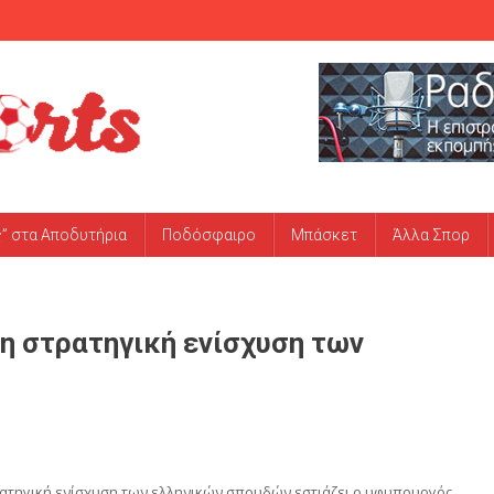
ς” στα Αποδυτήρια
Ποδόσφαιρο
Μπάσκετ
Άλλα Σπορ
η στρατηγική ενίσχυση των
ρατηγική ενίσχυση των ελληνικών σπουδών εστιάζει ο υφυπουργός