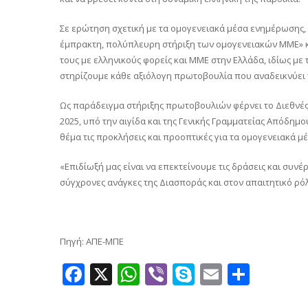
Σε ερώτηση σχετική με τα ομογενειακά μέσα ενημέρωσης,
έμπρακτη, πολύπλευρη στήριξη των ομογενειακών ΜΜΕ» κ
τους με ελληνικούς φορείς και ΜΜΕ στην Ελλάδα, ιδίως με
στηρίζουμε κάθε αξιόλογη πρωτοβουλία που αναδεικνύει τ
Ως παράδειγμα στήριξης πρωτοβουλιών φέρνει το Διεθνές 
2025, υπό την αιγίδα και της Γενικής Γραμματείας Απόδη
θέμα τις προκλήσεις και προοπτικές για τα ομογενειακά 
«Επιδίωξή μας είναι να επεκτείνουμε τις δράσεις και συ
σύγχρονες ανάγκες της Διασποράς και στον απαιτητικό ρό
Πηγή: ΑΠΕ-ΜΠΕ
Facebook
X
WhatsApp
Viber
Skype
Email
Μοιρ