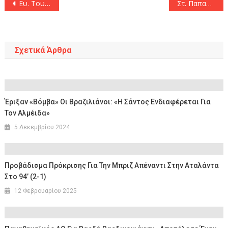
Πλοήγηση
Ευ. Τουρνάς: «Η πρόληψη είναι η ισχυρότερη άμυνα απέναντι στις πυρκαγιές – Την επόμενη εβδομάδα η προκήρυξη για 600 Πυροσβέστες Επταετούς Θητείας»
Στ. Παπασταύρου: «Η Μαριλένα Σούκουλη-Βιλιάλη θα συμβάλει ουσιαστικά στην επίτευξη των στόχων του ΥΠΕΝ»
άρθρων
Σχετικά Άρθρα
Έριξαν «βόμβα» Οι Βραζιλιάνοι: «Η Σάντος Ενδιαφέρεται Για
Τον Αλμέιδα»
5 Δεκεμβρίου 2024
Προβάδισμα Πρόκρισης Για Την Μπριζ Απέναντι Στην Αταλάντα
Στο 94’ (2-1)
12 Φεβρουαρίου 2025