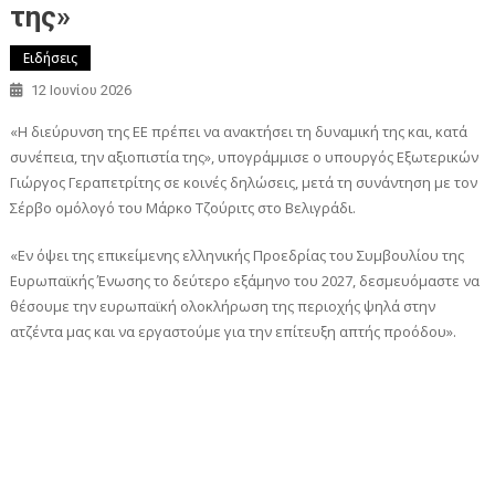
της»
Ειδήσεις
12 Ιουνίου 2026
«Η διεύρυνση της ΕΕ πρέπει να ανακτήσει τη δυναμική της και, κατά
συνέπεια, την αξιοπιστία της», υπογράμμισε ο υπουργός Εξωτερικών
Γιώργος Γεραπετρίτης σε κοινές δηλώσεις, μετά τη συνάντηση με τον
Σέρβο ομόλογό του Μάρκο Τζούριτς στο Βελιγράδι.
«Εν όψει της επικείμενης ελληνικής Προεδρίας του Συμβουλίου της
Ευρωπαϊκής Ένωσης το δεύτερο εξάμηνο του 2027, δεσμευόμαστε να
θέσουμε την ευρωπαϊκή ολοκλήρωση της περιοχής ψηλά στην
ατζέντα μας και να εργαστούμε για την επίτευξη απτής προόδου».