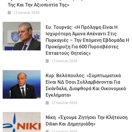
Της Και Την Αξιοπιστία Της»
12 Ιουνίου 2026
Ευ. Τουρνάς: «Η Πρόληψη Είναι Η
Ισχυρότερη Άμυνα Απέναντι Στις
Πυρκαγιές – Την Επόμενη Εβδομάδα Η
Προκήρυξη Για 600 Πυροσβέστες
Επταετούς Θητείας»
12 Ιουνίου 2026
Κυρ. Βελόπουλος: «Συμπτωματικά
Είναι ΝΔ Όσοι Συλλαμβάνονται Για
Σκάνδαλα, Διαφθορά Και Οικονομικά
Εγκλήματα»
12 Ιουνίου 2026
Νίκη: «Έχουμε Ζητήσει Την Κλήτευση
Dilian Και Δημητριάδη»
12 Ιουνίου 2026