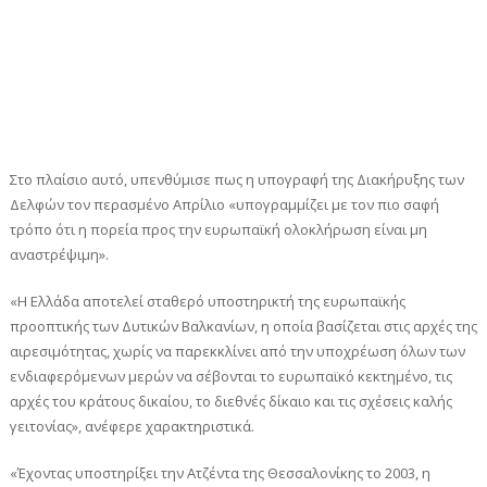
Στο πλαίσιο αυτό, υπενθύμισε πως η υπογραφή της Διακήρυξης των
Δελφών τον περασμένο Απρίλιο «υπογραμμίζει με τον πιο σαφή
τρόπο ότι η πορεία προς την ευρωπαϊκή ολοκλήρωση είναι μη
αναστρέψιμη».
«Η Ελλάδα αποτελεί σταθερό υποστηρικτή της ευρωπαϊκής
προοπτικής των Δυτικών Βαλκανίων, η οποία βασίζεται στις αρχές της
αιρεσιμότητας, χωρίς να παρεκκλίνει από την υποχρέωση όλων των
ενδιαφερόμενων μερών να σέβονται το ευρωπαϊκό κεκτημένο, τις
αρχές του κράτους δικαίου, το διεθνές δίκαιο και τις σχέσεις καλής
γειτονίας», ανέφερε χαρακτηριστικά.
«Έχοντας υποστηρίξει την Ατζέντα της Θεσσαλονίκης το 2003, η