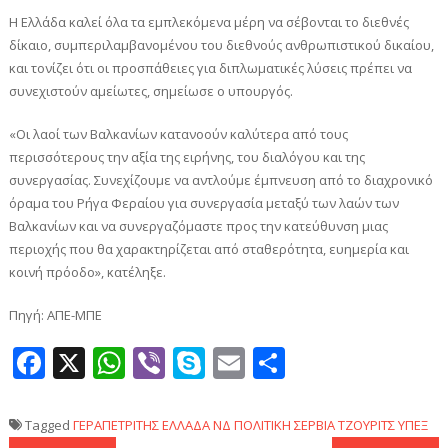
Η Ελλάδα καλεί όλα τα εμπλεκόμενα μέρη να σέβονται το διεθνές
δίκαιο, συμπεριλαμβανομένου του διεθνούς ανθρωπιστικού δικαίου,
και τονίζει ότι οι προσπάθειες για διπλωματικές λύσεις πρέπει να
συνεχιστούν αμείωτες, σημείωσε ο υπουργός.
«Οι λαοί των Βαλκανίων κατανοούν καλύτερα από τους
περισσότερους την αξία της ειρήνης, του διαλόγου και της
συνεργασίας. Συνεχίζουμε να αντλούμε έμπνευση από το διαχρονικό
όραμα του Ρήγα Φεραίου για συνεργασία μεταξύ των λαών των
Βαλκανίων και να συνεργαζόμαστε προς την κατεύθυνση μιας
περιοχής που θα χαρακτηρίζεται από σταθερότητα, ευημερία και
κοινή πρόοδο», κατέληξε.
Πηγή: ΑΠΕ-ΜΠΕ
Facebook
X
WhatsApp
Viber
Skype
Email
Μοιραστεί
Tagged
ΓΕΡΑΠΕΤΡΙΤΗΣ
ΕΛΛΑΔΑ
ΝΔ
ΠΟΛΙΤΙΚΗ
ΣΕΡΒΙΑ
ΤΖΟΥΡΙΤΣ
ΥΠΕΞ