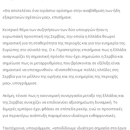
«Θα αποτελέσει ένα τεράστιο ορόσημο στην αναβάθμιση των ήδη
εξαιρετικών σχέσεών μας», επισήμανε.
Κεντρικό θέμα των συζητήσεων των δύο υπουργών ήταν η
ευρωπαϊκή προοπτική της Σερβίας, την οποία η Ελλάδα θεωρεί
σημαντική για τη σταθερότητα της περιοχής και για την ευημερία της
Ευρώπης στο σύνολό της. Ο κ. Γεραπετρίτης επισήμανε πως η Ελλάδα
αναγνωρίζει τη σημαντική πρόοδο που έχει σημειώσει η Σερβία και
σημείωσε πως οι μεταρρυθμίσεις που βρίσκονται σε εξέλιξη είναι
σημαντικό να επιταχυνθούν. «Εναποθέτουμε πολλές ελπίδες στη
Σερβία για το μέλλον της ειρήνης και της ευημερίας της περιοχής
μας», υπογράμμισε.
Ακόμη, τόνισε πως η οικονομική συνεργασία μεταξύ της Ελλάδας και
της Σερβίας συνεχίζει να επιδεικνύει αξιοσημείωτη δυναμική. Το
διμερές εμπόριο έχει φθάσει σε επίπεδα ρεκόρ, ενώ οι προοπτικές
για περαιτέρω ανάπτυξη παραμένουν ιδιαίτερα ενθαρρυντικές.
Ταυτόχρονα, υπογράμμισε, «αποδίδουμε ιδιαίτερη σημασία στα έργα