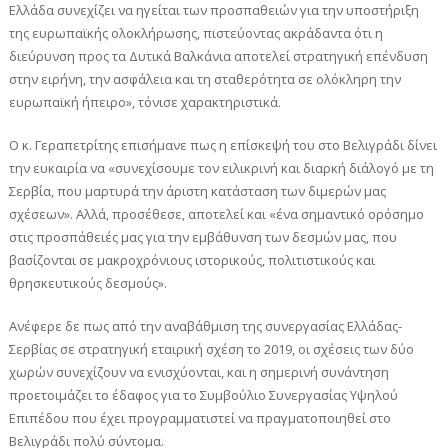
Ελλάδα συνεχίζει να ηγείται των προσπαθειών για την υποστήριξη
της ευρωπαϊκής ολοκλήρωσης, πιστεύοντας ακράδαντα ότι η
διεύρυνση προς τα Δυτικά Βαλκάνια αποτελεί στρατηγική επένδυση
στην ειρήνη, την ασφάλεια και τη σταθερότητα σε ολόκληρη την
ευρωπαϊκή ήπειρο», τόνισε χαρακτηριστικά.
Ο κ. Γεραπετρίτης επισήμανε πως η επίσκεψή του στο Βελιγράδι δίνει
την ευκαιρία να «συνεχίσουμε τον ειλικρινή και διαρκή διάλογό με τη
Σερβία, που μαρτυρά την άριστη κατάσταση των διμερών μας
σχέσεων». Αλλά, προσέθεσε, αποτελεί και «ένα σημαντικό ορόσημο
στις προσπάθειές μας για την εμβάθυνση των δεσμών μας, που
βασίζονται σε μακροχρόνιους ιστορικούς, πολιτιστικούς και
θρησκευτικούς δεσμούς».
Ανέφερε δε πως από την αναβάθμιση της συνεργασίας Ελλάδας-
Σερβίας σε στρατηγική εταιρική σχέση το 2019, οι σχέσεις των δύο
χωρών συνεχίζουν να ενισχύονται, και η σημερινή συνάντηση
προετοιμάζει το έδαφος για το Συμβούλιο Συνεργασίας Υψηλού
Επιπέδου που έχει προγραμματιστεί να πραγματοποιηθεί στο
Βελιγράδι πολύ σύντομα.