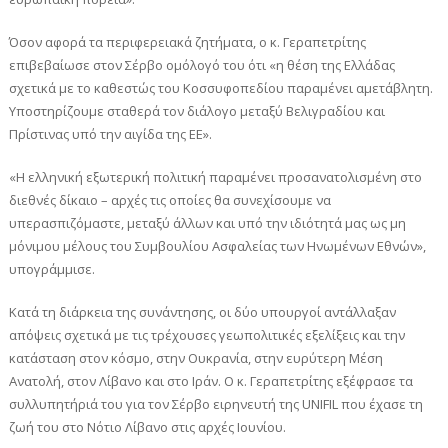
Όσον αφορά τα περιφερειακά ζητήματα, ο κ. Γεραπετρίτης
επιβεβαίωσε στον Σέρβο ομόλογό του ότι «η θέση της Ελλάδας
σχετικά με το καθεστώς του Κοσσυφοπεδίου παραμένει αμετάβλητη.
Υποστηρίζουμε σταθερά τον διάλογο μεταξύ Βελιγραδίου και
Πρίστινας υπό την αιγίδα της ΕΕ».
«Η ελληνική εξωτερική πολιτική παραμένει προσανατολισμένη στο
διεθνές δίκαιο – αρχές τις οποίες θα συνεχίσουμε να
υπερασπιζόμαστε, μεταξύ άλλων και υπό την ιδιότητά μας ως μη
μόνιμου μέλους του Συμβουλίου Ασφαλείας των Ηνωμένων Εθνών»,
υπογράμμισε.
Κατά τη διάρκεια της συνάντησης, οι δύο υπουργοί αντάλλαξαν
απόψεις σχετικά με τις τρέχουσες γεωπολιτικές εξελίξεις και την
κατάσταση στον κόσμο, στην Ουκρανία, στην ευρύτερη Μέση
Ανατολή, στον Λίβανο και στο Ιράν. Ο κ. Γεραπετρίτης εξέφρασε τα
συλλυπητήριά του για τον Σέρβο ειρηνευτή της UNIFIL που έχασε τη
ζωή του στο Νότιο Λίβανο στις αρχές Ιουνίου.