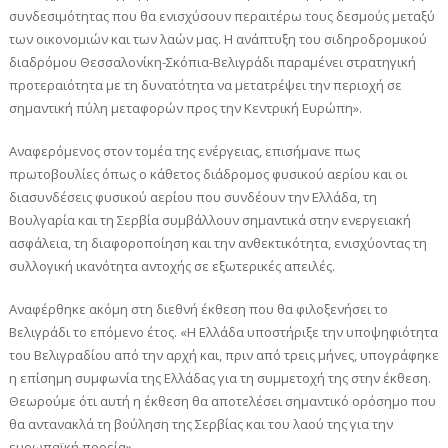
συνδεσιμότητας που θα ενισχύσουν περαιτέρω τους δεσμούς μεταξύ
των οικονομιών και των λαών μας. Η ανάπτυξη του σιδηροδρομικού
διαδρόμου Θεσσαλονίκη-Σκόπια-Βελιγράδι παραμένει στρατηγική
προτεραιότητα με τη δυνατότητα να μετατρέψει την περιοχή σε
σημαντική πύλη μεταφορών προς την Κεντρική Ευρώπη».
Αναφερόμενος στον τομέα της ενέργειας, επισήμανε πως
πρωτοβουλίες όπως ο κάθετος διάδρομος φυσικού αερίου και οι
διασυνδέσεις φυσικού αερίου που συνδέουν την Ελλάδα, τη
Βουλγαρία και τη Σερβία συμβάλλουν σημαντικά στην ενεργειακή
ασφάλεια, τη διαφοροποίηση και την ανθεκτικότητα, ενισχύοντας τη
συλλογική ικανότητα αντοχής σε εξωτερικές απειλές.
Αναφέρθηκε ακόμη στη διεθνή έκθεση που θα φιλοξενήσει το
Βελιγράδι το επόμενο έτος. «Η Ελλάδα υποστήριξε την υποψηφιότητα
του Βελιγραδίου από την αρχή και, πριν από τρεις μήνες, υπογράφηκε
η επίσημη συμφωνία της Ελλάδας για τη συμμετοχή της στην έκθεση.
Θεωρούμε ότι αυτή η έκθεση θα αποτελέσει σημαντικό ορόσημο που
θα αντανακλά τη βούληση της Σερβίας και του λαού της για την
ευρωπαϊκή πορεία».