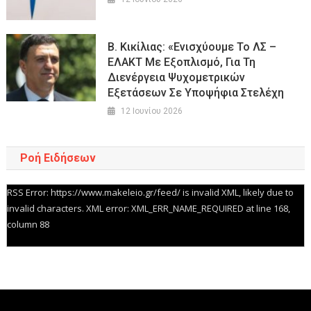
Β. Κικίλιας: «Ενισχύουμε Το ΛΣ –
ΕΛΑΚΤ Με Εξοπλισμό, Για Τη
Διενέργεια Ψυχομετρικών
Εξετάσεων Σε Υποψήφια Στελέχη
12 Ιουνίου 2026
Ροή Ειδήσεων
RSS Error: https://www.makeleio.gr/feed/ is invalid XML, likely due to
invalid characters. XML error: XML_ERR_NAME_REQUIRED at line 168,
column 88