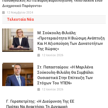
Παναθηναϊκός ΑΟ Για Βαρδή Βαρδινογιάννη: «Αποτέλεσε Έναν
Διαχρονικό Παράγοντα»
12 Νοεμβρίου 2024
Τελευταία Νέα
Μ. Σούκουλη-Βιλιάλη:
«Προτεραιότητα Η Βιώσιμη Ανάπτυξη
Και Η Αξιοποίηση Των Δυνατοτήτων
Της Χώρας»
12 Ιουνίου 2026
Στ. Παπασταύρου: «Η Μαριλένα
Σούκουλη-Βιλιάλη Θα Συμβάλει
Ουσιαστικά Στην Επίτευξη Των
Στόχων Του ΥΠΕΝ»
12 Ιουνίου 2026
Γ. Γεραπετρίτης: «Η Διεύρυνση Της ΕΕ
Πρέπει Να Ανακτήσει Τη Δυναμική