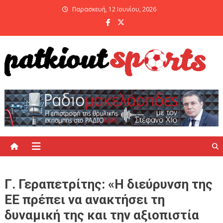
Skip
Παρασκευή, 12 Ιουνίου, 2026
to
content
PatKiout Sports
Ό,τι θες να μάθεις στο patkiout – Όλα τα Αθλητικά Νέα
Γ. Γεραπετρίτης: «Η διεύρυνση της
ΕΕ πρέπει να ανακτήσει τη
δυναμική της και την αξιοπιστία