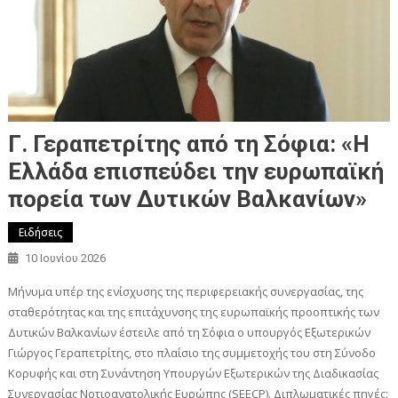
Γ. Γεραπετρίτης από τη Σόφια: «Η
Ελλάδα επισπεύδει την ευρωπαϊκή
πορεία των Δυτικών Βαλκανίων»
Ειδήσεις
10 Ιουνίου 2026
Μήνυμα υπέρ της ενίσχυσης της περιφερειακής συνεργασίας, της
σταθερότητας και της επιτάχυνσης της ευρωπαϊκής προοπτικής των
Δυτικών Βαλκανίων έστειλε από τη Σόφια ο υπουργός Εξωτερικών
Γιώργος Γεραπετρίτης, στο πλαίσιο της συμμετοχής του στη Σύνοδο
Κορυφής και στη Συνάντηση Υπουργών Εξωτερικών της Διαδικασίας
Συνεργασίας Νοτιοανατολικής Ευρώπης (SEECP). Διπλωματικές πηγές: