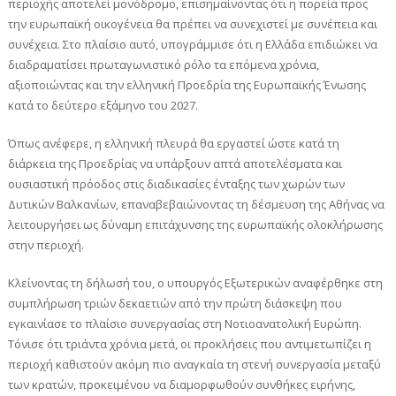
περιοχής αποτελεί μονόδρομο, επισημαίνοντας ότι η πορεία προς
την ευρωπαϊκή οικογένεια θα πρέπει να συνεχιστεί με συνέπεια και
συνέχεια. Στο πλαίσιο αυτό, υπογράμμισε ότι η Ελλάδα επιδιώκει να
διαδραματίσει πρωταγωνιστικό ρόλο τα επόμενα χρόνια,
αξιοποιώντας και την ελληνική Προεδρία της Ευρωπαϊκής Ένωσης
κατά το δεύτερο εξάμηνο του 2027.
Όπως ανέφερε, η ελληνική πλευρά θα εργαστεί ώστε κατά τη
διάρκεια της Προεδρίας να υπάρξουν απτά αποτελέσματα και
ουσιαστική πρόοδος στις διαδικασίες ένταξης των χωρών των
Δυτικών Βαλκανίων, επαναβεβαιώνοντας τη δέσμευση της Αθήνας να
λειτουργήσει ως δύναμη επιτάχυνσης της ευρωπαϊκής ολοκλήρωσης
στην περιοχή.
Κλείνοντας τη δήλωσή του, ο υπουργός Εξωτερικών αναφέρθηκε στη
συμπλήρωση τριών δεκαετιών από την πρώτη διάσκεψη που
εγκαινίασε το πλαίσιο συνεργασίας στη Νοτιοανατολική Ευρώπη.
Τόνισε ότι τριάντα χρόνια μετά, οι προκλήσεις που αντιμετωπίζει η
περιοχή καθιστούν ακόμη πιο αναγκαία τη στενή συνεργασία μεταξύ
των κρατών, προκειμένου να διαμορφωθούν συνθήκες ειρήνης,