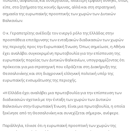
πυλώνες ασφάλειας και συνεργασίας. Ιδιαίτερη έμφαση δόθηκε, όπως
είπε, στα ζητήματα της κοινής άμυνας, αλλά και στη στρατηγική
σημασία της ευρωπαϊκής προοπτικής των χωρών των Δυτικών
Βαλκανίων.
Ο κ. Γεραπετρίτης ανέδειξε τον ενεργό ρόλο της Ελλάδας στην
προσπάθεια επιτάχυνσης των ενταξιακών διαδικασιών των χωρών
της περιοχής προς την Ευρωπαϊκή Ένωση. Όπως σημείωσε, η Αθήνα
έχει αναλάβει συγκεκριμένη πρωτοβουλία για την επίσπευση της
ευρωπαϊκής πορείας των Δυτικών Βαλκανίων, υπογραμμίζοντας ότι
πρόκειται για μια στρατηγική που εδράζεται στη Διακήρυξη της
Θεσσαλονίκης και στη διαχρονική ελληνική πολιτική υπέρ της
ευρωπαϊκής ενσωμάτωσης της περιοχής.
«Η Ελλάδα έχει αναλάβει μια πρωτοβουλία για την επίσπευση των
διαδικασιών σχετικά με την ένταξη των χωρών των Δυτικών
Βαλκανίων στην Ευρωπαϊκή Ένωση. Είναι μια πρωτοβουλία, η οποία
ξεκίνησε από τη Θεσσαλονίκη και συνεχίζεται σήμερα», ανέφερε.
Παράλληλα, τόνισε ότι η ευρωπαϊκή προοπτική των χωρών της