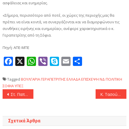
ασφάλειας και ευημερίας.
«Σήμερα, περισσότερο από ποτέ, οι χώρες της περιοχής μας θα
πρέπει να είναι κοντά, να συνεργάζονται και να διαμορφώνουν τις
συνθήκες ειρήνης και ευημερίας», ανέφερε χαρακτηριστικά ο κ.
Γεραπετρίτης από τη Σόφια.
Πηγή: ΑΠΕ-ΜΠΕ
Facebook
X
WhatsApp
Viber
Skype
Email
Μοιραστεί
Tagged
ΒΟΥΛΓΑΡΙΑ
ΓΕΡΑΠΕΤΡΙΤΗΣ
ΕΛΛΑΔΑ
ΕΠΙΣΚΕΨΗ
ΝΔ
ΠΟΛΙΤΙΚΗ
ΣΟΦΙΑ
ΥΠΕΞ
Πλοήγηση
Στ. Παπασταύρου στο Atlantic Council Global Energy Forum: «Ελλάδα και Κύπρος στρατηγικός κόμβος στη νέα ενεργειακή γεωμετρία»
Κ. Τασούλας στο Δίστομο: «Δικαίωση είναι να νοιαζόμαστε για τον τόπο μας»
άρθρων
Σχετικά Άρθρα