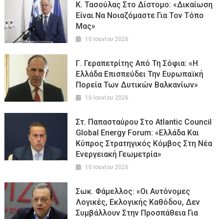
Κ. Τασούλας Στο Δίστομο: «Δικαίωση
Είναι Να Νοιαζόμαστε Για Τον Τόπο
Μας»
10 Ιουνίου 2026
Γ. Γεραπετρίτης Από Τη Σόφια: «Η
Ελλάδα Επισπεύδει Την Ευρωπαϊκή
Πορεία Των Δυτικών Βαλκανίων»
10 Ιουνίου 2026
Στ. Παπασταύρου Στο Atlantic Council
Global Energy Forum: «Ελλάδα Και
Κύπρος Στρατηγικός Κόμβος Στη Νέα
Ενεργειακή Γεωμετρία»
10 Ιουνίου 2026
Σωκ. Φάμελλος: «Οι Αυτόνομες
Λογικές, Εκλογικής Καθόδου, Δεν
Συμβάλλουν Στην Προσπάθεια Για