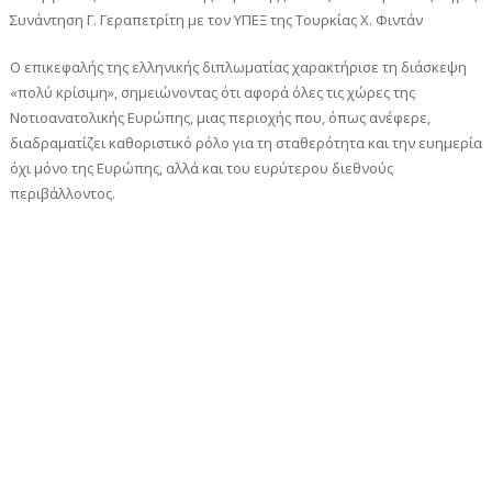
Συνάντηση Γ. Γεραπετρίτη με τον ΥΠΕΞ της Τουρκίας Χ. Φιντάν
Ο επικεφαλής της ελληνικής διπλωματίας χαρακτήρισε τη διάσκεψη
«πολύ κρίσιμη», σημειώνοντας ότι αφορά όλες τις χώρες της
Νοτιοανατολικής Ευρώπης, μιας περιοχής που, όπως ανέφερε,
διαδραματίζει καθοριστικό ρόλο για τη σταθερότητα και την ευημερία
όχι μόνο της Ευρώπης, αλλά και του ευρύτερου διεθνούς
περιβάλλοντος.