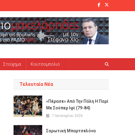
Στοίχημα
Κουτσομπολιό
Τελευταία Νέα
«Πέρασε» Από Την Πόλη Η Παρί
Με Σούπερ Ιφί (79-84)
7 Ιανουαρίου 2026
Σαρωτική Μπαρτσελόνα