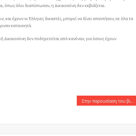
αι, όπως όλοι διαπίστωσαν, η Δικαιοσύνη δεν εκβιάζεται.
, και έχουν οι Έλληνες δικαστές, μπορεί να δίνει απαντήσεις σε όλα τα
έγιναν κατανοητά.
κή Δικαιοσύνη δεν ποδηγετείται από κανέναν, για όσους έχουν
αστείτε
Στην παρουσίαση του βιβλίου του Αλ. Πατέλη θα παραστεί την Πέμπτη ο πρωθυπουργός, Κυρ. Μητσοτάκης