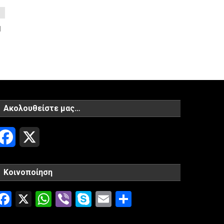
1
Ακολουθείστε μας…
Facebook
X
Κοινοποίηση
Facebook
X
WhatsApp
Viber
Skype
Email
Μοιραστείτ