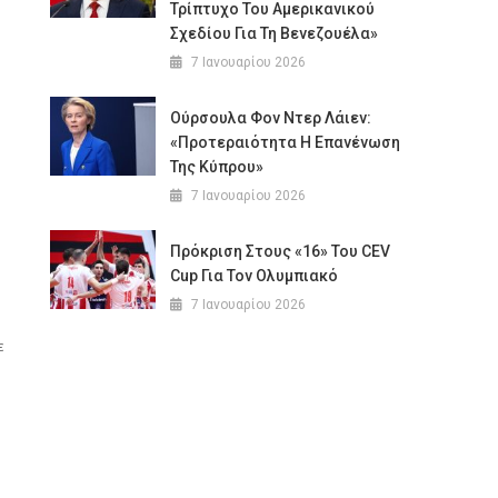
Τρίπτυχο Του Αμερικανικού
Σχεδίου Για Τη Βενεζουέλα»
7 Ιανουαρίου 2026
Ούρσουλα Φον Ντερ Λάιεν:
«Προτεραιότητα Η Επανένωση
Της Κύπρου»
7 Ιανουαρίου 2026
Πρόκριση Στους «16» Του CEV
Cup Για Τον Ολυμπιακό
7 Ιανουαρίου 2026
ε