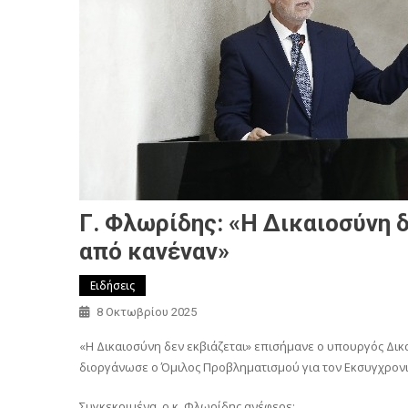
Γ. Φλωρίδης: «Η Δικαιοσύνη δ
από κανέναν»
Ειδήσεις
8 Οκτωβρίου 2025
«Η Δικαιοσύνη δεν εκβιάζεται» επισήμανε ο υπουργός Δικ
διοργάνωσε ο Όμιλος Προβληματισμού για τον Εκσυγχρονισ
Συγκεκριμένα, ο κ. Φλωρίδης ανέφερε: