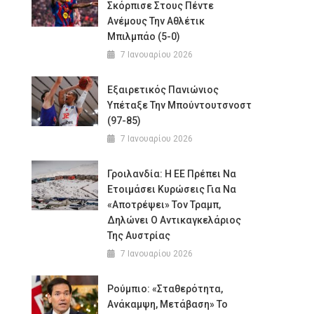
Σκόρπισε Στους Πέντε
Ανέμους Την Αθλέτικ
Μπιλμπάο (5-0)
7 Ιανουαρίου 2026
Εξαιρετικός Πανιώνιος
Υπέταξε Την Μπούντουτσνοστ
(97-85)
7 Ιανουαρίου 2026
Γροιλανδία: Η ΕΕ Πρέπει Να
Ετοιμάσει Κυρώσεις Για Να
«αποτρέψει» Τον Τραμπ,
Δηλώνει Ο Αντικαγκελάριος
Της Αυστρίας
7 Ιανουαρίου 2026
Ρούμπιο: «Σταθερότητα,
Ανάκαμψη, Μετάβαση» Το