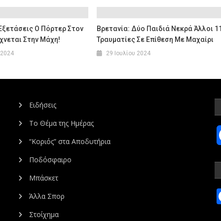
Εξετάσεις Ο Πόρτερ Στον
Βρετανία: Δύο Παιδιά Νεκρά Άλλοι 1
χνεται Στην Μάχη!
Τραυματίες Σε Επίθεση Με Μαχαίρι
 2024
29 Ιουλίου 2024
Ειδήσεις
Το Θέμα της Ημέρας
“Κοριός” στα Αποδυτήρια
Ποδόσφαιρο
Μπάσκετ
Άλλα Σπορ
Στοίχημα