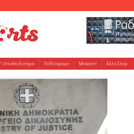
ς” στα Αποδυτήρια
Ποδόσφαιρο
Μπάσκετ
Άλλα Σπορ