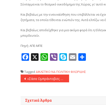
Σύνταγμα και το θεσμικό οικοδόμημα της Χώρας, γι’ αυτό κ
Και βεβαίως με την ενσυναίσθηση που επιβάλλεται να έχουν
ζητήματα, τα οποία τίθενται ενώπιόν της. Αυτά ελπίζω να 
Και βεβαίως αποδείχθηκε για μια ακόμα φορά ότι η Ελληνι
μπερδευτεί».
Πηγή: ΑΠΕ-ΜΠΕ
Facebook
X
WhatsApp
Viber
Skype
Email
Μοιρ
Tagged
ΔΙΚΑΣΤΙΚΟ
ΝΔ
ΠΟΛΙΤΙΚΗ
ΦΛΩΡΙΔΗΣ
Πλοήγηση
«Σάσα Ομπράντοβιτς ο αντικαταστάτης του Γιάννη Σφαιρόπουλου στον Ερυθρό Αστέρα»
άρθρων
Σχετικά Άρθρα