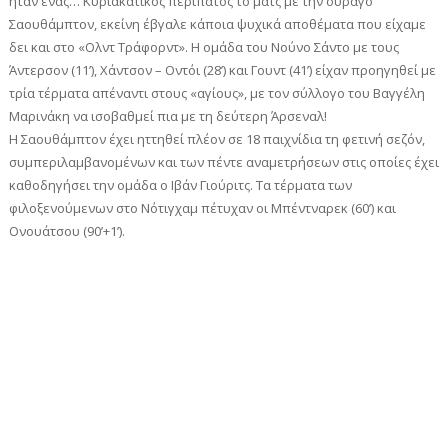
ήταν ένας… Κυριακάτικος περίπατος το ματς με την ουραγό
Σαουθάμπτον, εκείνη έβγαλε κάποια ψυχικά αποθέματα που είχαμε
δει και στο «Ολντ Τράφορντ». Η ομάδα του Νούνο Σάντο με τους
Άντερσον (11’), Χάντσον – Οντόι (28’) και Γουντ (41’) είχαν προηγηθεί με
τρία τέρματα απέναντι στους «αγίους», με τον σύλλογο του Βαγγέλη
Μαρινάκη να ισοβαθμεί πια με τη δεύτερη Άρσεναλ!
Η Σαουθάμπτον έχει ηττηθεί πλέον σε 18 παιχνίδια τη φετινή σεζόν,
συμπεριλαμβανομένων και των πέντε αναμετρήσεων στις οποίες έχει
καθοδηγήσει την ομάδα ο Ιβάν Γιούριτς. Τα τέρματα των
φιλοξενούμενων στο Νότιγχαμ πέτυχαν οι Μπέντναρεκ (60’) και
Ονουάτσου (90’+1’).