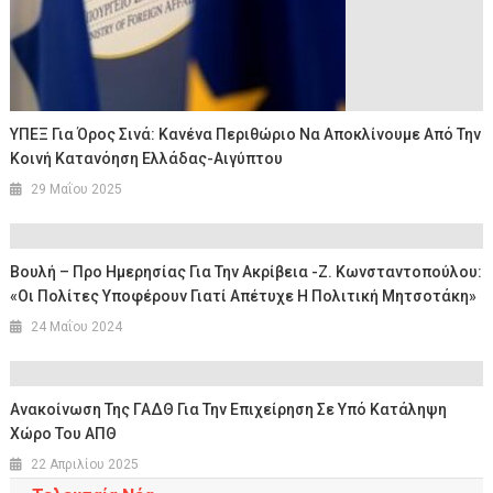
ΥΠΕΞ Για Όρος Σινά: Κανένα Περιθώριο Να Αποκλίνουμε Από Την
Κοινή Κατανόηση Ελλάδας-Αιγύπτου
29 Μαΐου 2025
Boυλή – Προ Ημερησίας Για Την Ακρίβεια -Ζ. Κωνσταντοπούλου:
«Οι Πολίτες Υποφέρουν Γιατί Απέτυχε Η Πολιτική Μητσοτάκη»
24 Μαΐου 2024
Ανακοίνωση Της ΓΑΔΘ Για Την Επιχείρηση Σε Υπό Κατάληψη
Χώρο Του ΑΠΘ
22 Απριλίου 2025