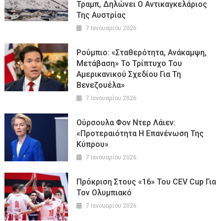
Τραμπ, Δηλώνει Ο Αντικαγκελάριος
Της Αυστρίας
7 Ιανουαρίου 2026
Ρούμπιο: «Σταθερότητα, Ανάκαμψη,
Μετάβαση» Το Τρίπτυχο Του
Αμερικανικού Σχεδίου Για Τη
Βενεζουέλα»
7 Ιανουαρίου 2026
Ούρσουλα Φον Ντερ Λάιεν:
«Προτεραιότητα Η Επανένωση Της
Κύπρου»
7 Ιανουαρίου 2026
Πρόκριση Στους «16» Του CEV Cup Για
Τον Ολυμπιακό
7 Ιανουαρίου 2026