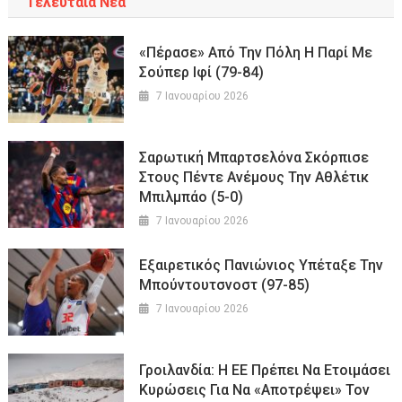
Τελευταία Νέα
«Πέρασε» Από Την Πόλη Η Παρί Με
Σούπερ Ιφί (79-84)
7 Ιανουαρίου 2026
Σαρωτική Μπαρτσελόνα Σκόρπισε
Στους Πέντε Ανέμους Την Αθλέτικ
Μπιλμπάο (5-0)
7 Ιανουαρίου 2026
Εξαιρετικός Πανιώνιος Υπέταξε Την
Μπούντουτσνοστ (97-85)
7 Ιανουαρίου 2026
Γροιλανδία: Η ΕΕ Πρέπει Να Ετοιμάσει
Κυρώσεις Για Να «αποτρέψει» Τον