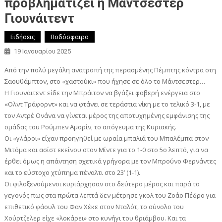
προβληματίζει η Μάντσεστερ
Γιουνάιτεντ
Ειδήσεις
Ποδόσφαιρο
19 Ιανουαρίου 2025
Από την πολύ μεγάλη ανατροπή της περασμένης Πέμπτης κόντρα στη
Σαουθάμπτον, στο «χαστούκι» που ήχησε σε όλο το Μάντσεστερ…
Η Γιουνάιτεντ είδε την Μπράιτον να βγάζει φοβερή ενέργεια στο
«Ολντ Τράφορντ» και να φτάνει σε τεράστια νίκη με το τελικό 3-1, με
τον Αντρέ Ονάνα να γίνεται μέρος της αποτυχημένης εμφάνισης της
ομάδας του Ρούμπεν Αμορίν, το απόγευμα της Κυριακής.
Οι «γλάροι» είχαν προηγηθεί με ωραία μπαλιά του Μπαλέμπα στον
Μιτόμα και ασίστ εκείνου στον Μίντε για το 1-0 στο 5ο λεπτό, για να
έρθει όμως η απάντηση σχετικά γρήγορα με τον Μπρούνο Φερνάντες
και το εύστοχο χτύπημα πέναλτι στο 23’ (1-1).
Οι φιλοξενούμενοι κυριάρχησαν στο δεύτερο μέρος και παρά το
γεγονός πως στα πρώτα λεπτά δεν μέτρησε γκολ του Ζοάο Πέδρο για
επιθετικό φάουλ του Φαν Χέκε στον Νταλότ, το σύνολο του
Χούρτζελερ είχε «λοκάρει» στο κυνήγι του θριάμβου. Και τα