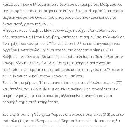
κατάφερε. Γκολ ο Μιτόμα από το δεύτερο δοκάρι με τον Μαζράουι να
μην μπορεί να τον σταματήσει στο 60’, γκολ και ο Ρίτερ 76’ έπειτα από
μεγάλη γκάφα του Ονάνα που μπορούσε να μπλοκάρει και δεν το
έκανε ποτέ, για το τελικό 3-1.
Η Έβερτον του Ντέιβιντ Μόγιες ενώ είχε πετύχει όλα κι όλα πέντε
τέρματα από τις 11 του Νοέμβρη, κατάφερε να σημειώσει τρία γκολ σε
ένα ημίχρονο κόντρα στην Τότεναμ του έξαλλου και απεγνωσμένου
Άγγελου Ποστέκογλου, για να φτάσει στην τεράστια νίκη (3-2). Ο
Κάλβερτ – Λιούιν στο 13ο λεπτό με ωραίο τελείωμα έβαλε τέλος στην
«ανομβρία» των 16 αγώνων, ο Εντιαγέ με μακρινό σουτ στο 30’
διπλασίασε τα τέρματα της ομάδας του και το αυτογκόλ του Γκρέι στο
45’+7’ έκανε το «Γκούντισον Παρκ» να… σείεται.
Στο δεύτερο μέρος η Τότεναμ αντέδρασε, με τους Κουλουσέφσκι (77’)
και Ριτσάρλισον (90’+2’) έδειξε σημάδια ανάκαμψης, προκάλεσε μια
μικρή ανησυχία στα «ζαχαρωτά», αλλά εκείνα πανηγύρισαν μια
τρομερά σημαντική επικράτηση.
Στο City Ground η Νότιγχαμ Φόρεστ επέστρεψε στις νίκες (3-2) μετά το
ισόπαλο (1-1) αποτέλεσμα με τη Λίβερπουλ και ενώ πίστευε πως θα