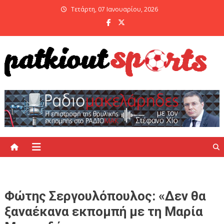
Skip
Τετάρτη, 07 Ιανουαρίου, 2026
to
content
PatKiout Sports
Ό,τι θες να μάθεις στο patkiout – Όλα τα Αθλητικά Νέα
Φώτης Σεργουλόπουλος: «Δεν θα
ξαναέκανα εκπομπή με τη Μαρία