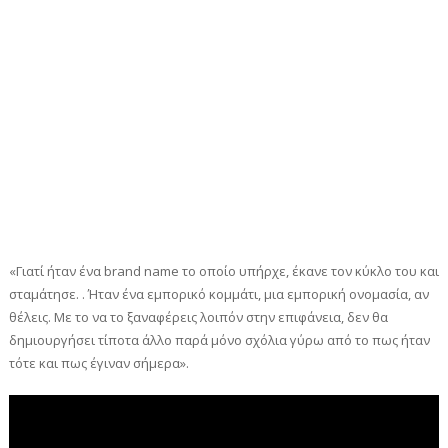
«Γιατί ήταν ένα brand name το οποίο υπήρχε, έκανε τον κύκλο του και
σταμάτησε. . Ήταν ένα εμπορικό κομμάτι, μια εμπορική ονομασία, αν
θέλεις. Με το να το ξαναφέρεις λοιπόν στην επιφάνεια, δεν θα
δημιουργήσει τίποτα άλλο παρά μόνο σχόλια γύρω από το πως ήταν
τότε και πως έγιναν σήμερα».