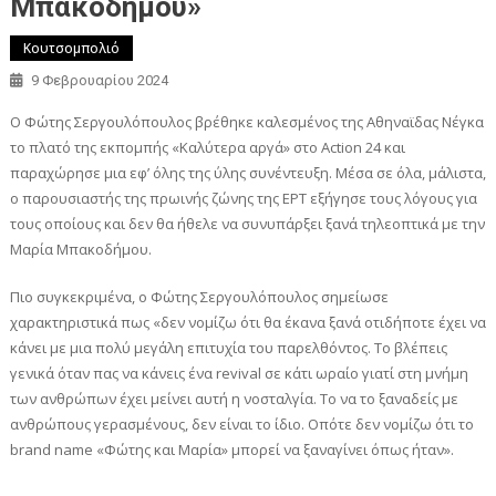
Μπακοδήμου»
Κουτσομπολιό
9 Φεβρουαρίου 2024
Ο Φώτης Σεργουλόπουλος βρέθηκε καλεσμένος της Αθηναϊδας Νέγκα
το πλατό της εκπομπής «Καλύτερα αργά» στο Action 24 και
παραχώρησε μια εφ’ όλης της ύλης συνέντευξη. Μέσα σε όλα, μάλιστα,
ο παρουσιαστής της πρωινής ζώνης της ΕΡΤ εξήγησε τους λόγους για
τους οποίους και δεν θα ήθελε να συνυπάρξει ξανά τηλεοπτικά με την
Μαρία Μπακοδήμου.
Πιο συγκεκριμένα, ο Φώτης Σεργουλόπουλος σημείωσε
χαρακτηριστικά πως «δεν νομίζω ότι θα έκανα ξανά οτιδήποτε έχει να
κάνει με μια πολύ μεγάλη επιτυχία του παρελθόντος. To βλέπεις
γενικά όταν πας να κάνεις ένα revival σε κάτι ωραίο γιατί στη μνήμη
των ανθρώπων έχει μείνει αυτή η νοσταλγία. Το να το ξαναδείς με
ανθρώπους γερασμένους, δεν είναι το ίδιο. Οπότε δεν νομίζω ότι το
brand name «Φώτης και Μαρία» μπορεί να ξαναγίνει όπως ήταν».