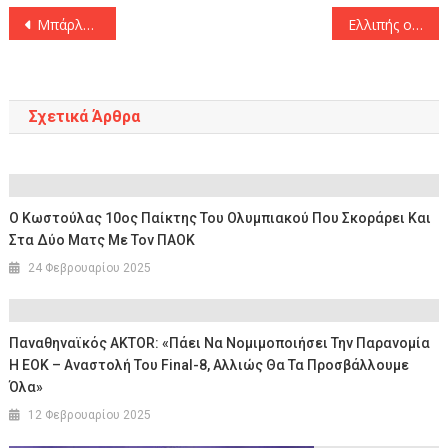
Πλοήγηση
Μπάρλος και Παπαχατζής οι στενοί συνεργάτες του Βετούλα στο Μαρούσι
Ελλιπής ο Άρης στα Γιάννινα
άρθρων
Σχετικά Άρθρα
Ο Κωστούλας 10ος Παίκτης Του Ολυμπιακού Που Σκοράρει Και
Στα Δύο Ματς Με Τον ΠΑΟΚ
24 Φεβρουαρίου 2025
Παναθηναϊκός AKTOR: «Πάει Να Νομιμοποιήσει Την Παρανομία
Η ΕΟΚ – Αναστολή Του Final-8, Αλλιώς Θα Τα Προσβάλλουμε
Όλα»
12 Φεβρουαρίου 2025