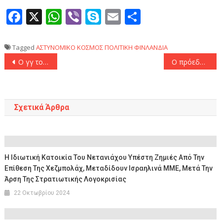
Facebook
X
WhatsApp
Viber
Skype
Email
Μοιραστεί
Tagged
ΑΣΤΥΝΟΜΙΚΟ
ΚΟΣΜΟΣ
ΠΟΛΙΤΙΚΗ
ΦΙΝΛΑΝΔΙΑ
Πλοήγηση
Ο γγ του ΝΑΤΟ προειδοποιεί τους νεαρούς Ρώσους ότι πιθανότατα θα πεθάνουν
Ο πρόεδρος Τραμπ θα παραστεί στη σύνοδο κορυφής του ΝΑΤΟ στην Τουρκία
άρθρων
Σχετικά Άρθρα
Η Ιδιωτική Κατοικία Του Νετανιάχου Υπέστη Ζημιές Από Την
Επίθεση Της Χεζμπολάχ, Μεταδίδουν Ισραηλινά ΜΜΕ, Μετά Την
Άρση Της Στρατιωτικής Λογοκρισίας
22 Οκτωβρίου 2024