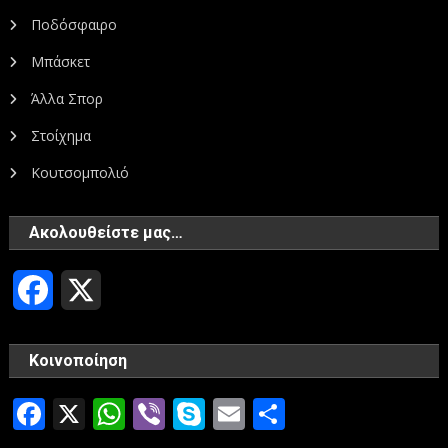
Ποδόσφαιρο
Μπάσκετ
Άλλα Σπορ
Στοίχημα
Κουτσομπολιό
Ακολουθείστε μας…
Facebook
X
Κοινοποίηση
Facebook
X
WhatsApp
Viber
Skype
Email
Μοιραστεί