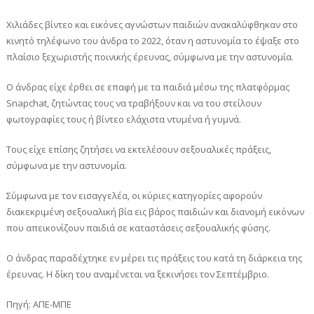
Χιλιάδες βίντεο και εικόνες αγνώστων παιδιών ανακαλύφθηκαν στο
κινητό τηλέφωνο του άνδρα το 2022, όταν η αστυνομία το έψαξε στο
πλαίσιο ξεχωριστής ποινικής έρευνας, σύμφωνα με την αστυνομία.
Ο άνδρας είχε έρθει σε επαφή με τα παιδιά μέσω της πλατφόρμας
Snapchat, ζητώντας τους να τραβήξουν και να του στείλουν
φωτογραφίες τους ή βίντεο ελάχιστα ντυμένα ή γυμνά.
Τους είχε επίσης ζητήσει να εκτελέσουν σεξουαλικές πράξεις,
σύμφωνα με την αστυνομία.
Σύμφωνα με τον εισαγγελέα, οι κύριες κατηγορίες αφορούν
διακεκριμένη σεξουαλική βία εις βάρος παιδιών και διανομή εικόνων
που απεικονίζουν παιδιά σε καταστάσεις σεξουαλικής φύσης.
Ο άνδρας παραδέχτηκε εν μέρει τις πράξεις του κατά τη διάρκεια της
έρευνας. Η δίκη του αναμένεται να ξεκινήσει τον Σεπτέμβριο.
Πηγή: ΑΠΕ-ΜΠΕ