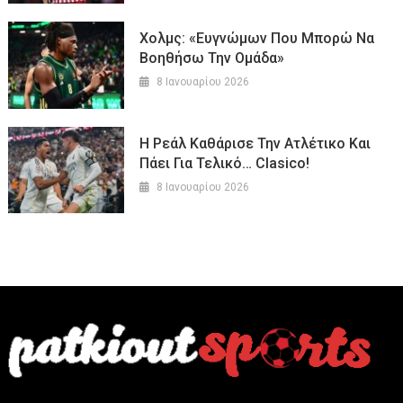
Χολμς: «Ευγνώμων Που Μπορώ Να
Βοηθήσω Την Ομάδα»
8 Ιανουαρίου 2026
Η Ρεάλ Καθάρισε Την Ατλέτικο Και
Πάει Για Τελικό… Clasico!
8 Ιανουαρίου 2026