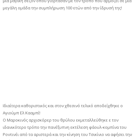
μία μαγική σεζόν όπου γιόρτασαν με τον τρόπο που αρμόζει σε μία
μεγάλη ομάδα την συμπλήρωση 100 ετών από την ίδρυσή της!
Ιδιαίτερα καθοριστικός και στον χθεσινό τελικό αποδείχθηκε ο
Αγιούμπ Ελ Κααμπί!
Ο Μαροκινός αρχισκόρερ του θρύλου εκμεταλλεύθηκε ε τον
ιδανικότερο τρόπο την πανέξυπνη εκτέλεση φάουλ-κομπίνα του
Ροντινέι από τα αριστερά και την κίνηση του Τσικίνιο να αφήσει την