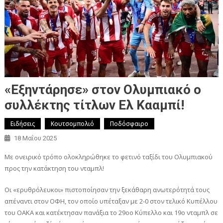
«Εξηντάρησε» στον Ολυμπιακό ο
συλλέκτης τίτλων Ελ Κααμπί!
Ειδήσεις
Κουτσομπολιό
Ποδόσφαιρο
18 Μαΐου 2025
Με ονειρικό τρόπο ολοκληρώθηκε το φετινό ταξίδι του Ολυμπιακού
προς την κατάκτηση του νταμπλ!
Οι «ερυθρόλευκοι» πιστοποίησαν την ξεκάθαρη ανωτερότητά τους
απέναντι στον ΟΦΗ, τον οποίο υπέταξαν με 2-0 στον τελικό Κυπέλλου
του ΟΑΚΑ και κατέκτησαν πανάξια το 29οο Κύπελλο και 19ο νταμπλ σε