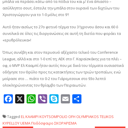
μπάλα να περάσει κάτω από τα πόδια του και μ’ ένα άπιαστο –
ασύλληπτο σουτ, έστειλε την μπάλα στον ουρανό των διχτύων του
Χριστογιώργου για το 1-0 μόλις στο 9′!
Αυτό ήταν αισίως το 27ο φετινό τέρμα του 31χρονου άσου και 60 ό
συνολικά σε όλες τις διοργανώσεις σε αυτή τη διετία που φοράει τα
«ερυθρόλευκα»!
Όπως συνέβη και στον περυσινό αξέχαστο τελικό του Conference
League, αλλά και στο 1-0 επί τη; ΑΕΚ στο Γ. Καραϊσκάκης για τα πλέι –
οφ, ο MVP Ελ Κααμπί ήταν αυτός που με δικά του τέρματα ουσιαστικά
οδήγησε τον Θρύλο προς τις κατακτήσεις των τριών τροπαίων, ενώ
μοίρασε στο … πιάτο το 0-2 του Γιάρεμτσουκ στο 93ο λεπτό
ολοκληρώνοντας τον θρίαμβο των Πειραιωτών.
Facebook
X
WhatsApp
Viber
Skype
Email
Μοιραστεί
Tagged
EL KAAMPI
KOYTSOMPOLIO
OFH
OLYMPIAKOS
TELIKOS
KYPELLOY
UEMA
Ποδόσφαιρο
ΣΚΟΡΑΡΙΣΜΑ