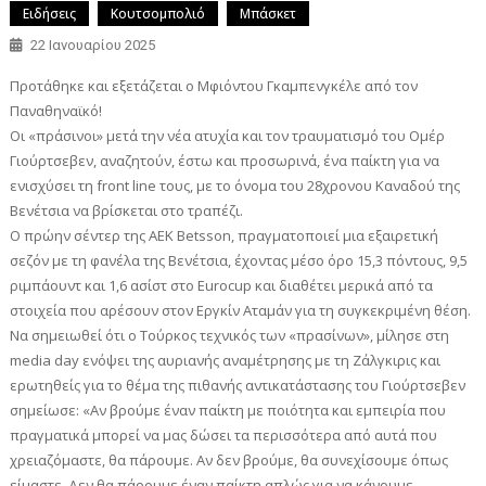
Ειδήσεις
Κουτσομπολιό
Μπάσκετ
22 Ιανουαρίου 2025
Προτάθηκε και εξετάζεται ο Μφιόντου Γκαμπενγκέλε από τον
Παναθηναϊκό!
Οι «πράσινοι» μετά την νέα ατυχία και τον τραυματισμό του Ομέρ
Γιούρτσεβεν, αναζητούν, έστω και προσωρινά, ένα παίκτη για να
ενισχύσει τη front line τους, με το όνομα του 28χρονου Καναδού της
Βενέτσια να βρίσκεται στο τραπέζι.
Ο πρώην σέντερ της ΑΕΚ Betsson, πραγματοποιεί μια εξαιρετική
σεζόν με τη φανέλα της Βενέτσια, έχοντας μέσο όρο 15,3 πόντους, 9,5
ριμπάουντ και 1,6 ασίστ στο Eurocup και διαθέτει μερικά από τα
στοιχεία που αρέσουν στον Εργκίν Αταμάν για τη συγκεκριμένη θέση.
Να σημειωθεί ότι ο Τούρκος τεχνικός των «πρασίνων», μίλησε στη
media day ενόψει της αυριανής αναμέτρησης με τη Ζάλγκιρις και
ερωτηθείς για το θέμα της πιθανής αντικατάστασης του Γιούρτσεβεν
σημείωσε: «Αν βρούμε έναν παίκτη με ποιότητα και εμπειρία που
πραγματικά μπορεί να μας δώσει τα περισσότερα από αυτά που
χρειαζόμαστε, θα πάρουμε. Αν δεν βρούμε, θα συνεχίσουμε όπως
είμαστε. Δεν θα πάρουμε έναν παίκτη απλώς για να κάνουμε