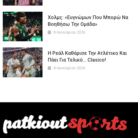
Χολμς: «Ευγνώμων Που Μπορώ Να
Βοηθήσω Την Ομάδα»
8 Ιανουαρίου 2026
Η Ρεάλ Καθάρισε Την Ατλέτικο Και
Πάει Για Τελικό… Clasico!
8 Ιανουαρίου 2026