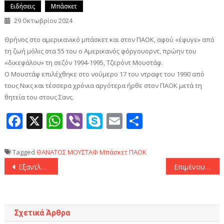
Ειδήσεις
Μπάσκετ
29 Οκτωβρίου 2024
Θρήνος στο αμερικανικό μπάσκετ και στον ΠΑΟΚ, αφού «έφυγε» από
τη ζωή μόλις στα 55 του ο Αμερικανός φόργουορντ, πρώην του
«δικεφάλου» τη σεζόν 1994-1995, Τζερόντ Μουστάφ.
Ο Μουστάφ επιλέχθηκε στο νούμερο 17 του ντραφτ του 1990 από
τους Νικς και τέσσερα χρόνια αργότερα ήρθε στον ΠΑΟΚ μετά τη
θητεία του στους Σανς.
Facebook
X
WhatsApp
Viber
Skype
Email
Μοιραστεί
Tagged
ΘΑΝΑΤΟΣ
ΜΟΥΣΤΑΦ
Μπάσκετ
ΠΑΟΚ
Πλοήγηση
Εξαντλήθηκαν τα εισιτήρια του αποψινού αγώνα του Ολυμπιακού με τη Ρεάλ Μαδρίτης
Επιμένουν οι Μεξικανοί: «Πολύ κοντά στην Τσίβας ο Αλμέιδα»
άρθρων
Σχετικά Άρθρα