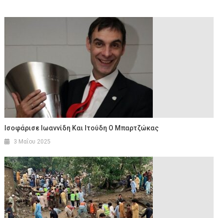
Ισοφάρισε Ιωαννίδη Και Ιτούδη Ο Μπαρτζώκας
3 Μαΐου 2025